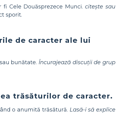
 ar fi Cele Douăsprezece Munci.
citește sau
t sporit.
rile de caracter ale lui
e sau bunătate.
Încurajează discuții de grup
ea trăsăturilor de caracter.
șând o anumită trăsătură.
Lasă-i să explice