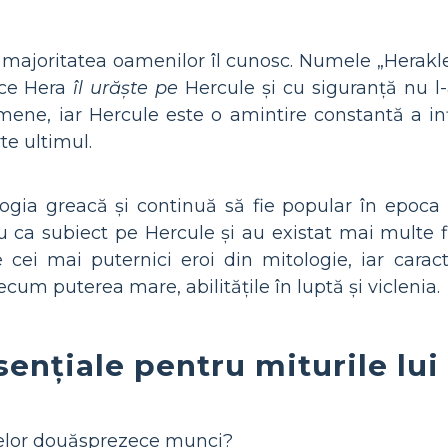
 majoritatea oamenilor îl cunosc. Numele „Herakle
ece Hera
îl urăște pe
Hercule și cu siguranță nu l-
ene, iar Hercule este o amintire constantă a infid
te ultimul.
ologia greacă și continuă să fie popular în epoc
au ca subiect pe Hercule și au existat mai multe f
 cei mai puternici eroi din mitologie, iar carac
ecum puterea mare, abilitățile în luptă și viclenia.
sențiale pentru miturile lui
 celor douăsprezece munci?