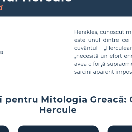
d
Herakles, cunoscut ma
este unul dintre cei
cuvântul „Hercule
„necesită un efort en
avea o forță supraom
sarcini aparent imposi
i pentru Mitologia Greacă: 
Hercule