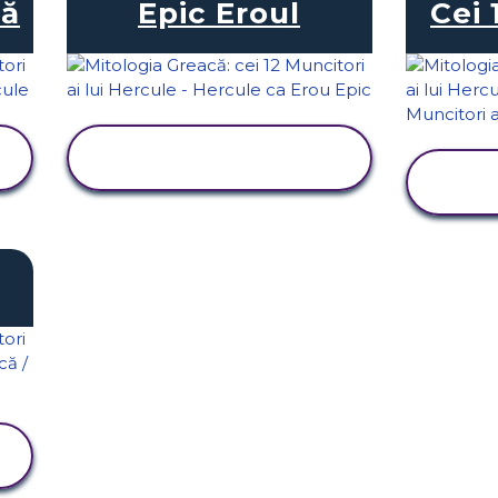
că
Epic Eroul
Cei 
VIZUALIZAȚI
ACTIVITATEA