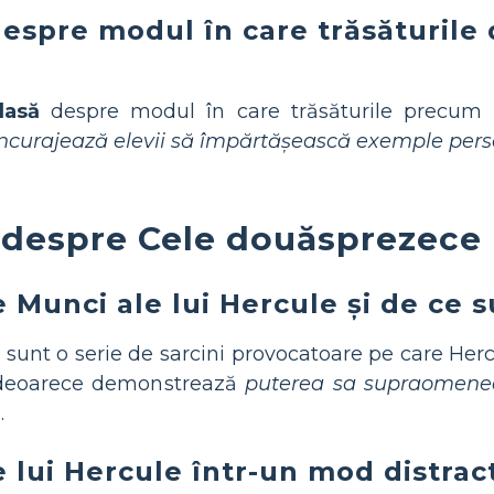
espre modul în care trăsăturile d
lasă
despre modul în care trăsăturile precum p
Încurajează elevii să împărtășească exemple per
 despre Cele douăsprezece 
 Munci ale lui Hercule și de ce 
sunt o serie de sarcini provocatoare pe care Herc
e deoarece demonstrează
puterea sa supraomene
.
lui Hercule într-un mod distracti