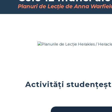
Planuri de Lecție de Anna Warfiel
Activități studențeșt