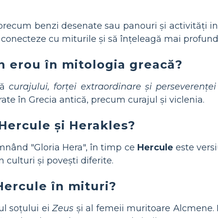
precum benzi desenate sau panouri și activități in
 conecteze cu miturile și să înțeleagă mai profund
un erou în mitologia greacă?
tă
curajului, forței extraordinare și perseverenței
rate în Grecia antică, precum curajul și viclenia.
 Hercule și Herakles?
mnând "Gloria Hera", în timp ce
Hercule
este versi
culturi și povești diferite.
Hercule în mituri?
ul soțului ei
Zeus
și al femeii muritoare Alcmene. 