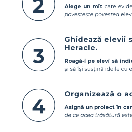
2
Alege un mit
care evide
povestește povestea
elevi
Ghidează elevii s
Heracle.
3
Roagă-i pe elevi să in
și să își susțină ideile cu
Organizează o ac
4
Asignă un proiect în ca
de ce acea trăsătură est