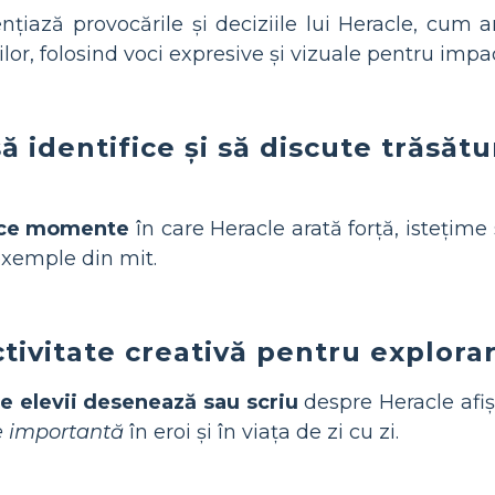
nțiază provocările și deciziile lui Heracle, cum
lor, folosind voci expresive și vizuale pentru impac
ă identifice și să discute trăsătu
dice momente
în care Heracle arată forță, istețim
 exemple din mit.
tivitate creativă pentru explorar
re elevii desenează sau scriu
despre Heracle afi
e importantă
în eroi și în viața de zi cu zi.