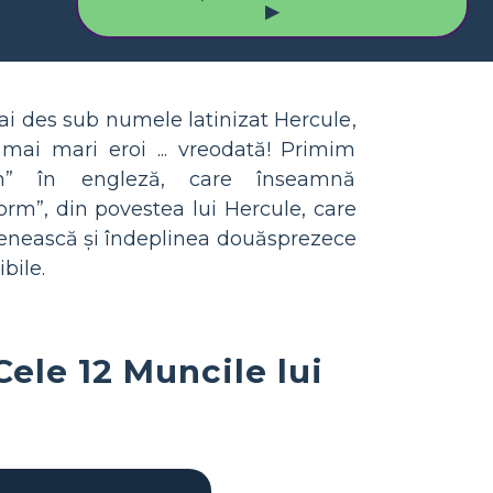
▶
i des sub numele latinizat Hercule,
 mai mari eroi ... vreodată! Primim
an” în engleză, care înseamnă
orm”, din povestea lui Hercule, care
enească și îndeplinea douăsprezece
bile.
Cele 12 Muncile lui