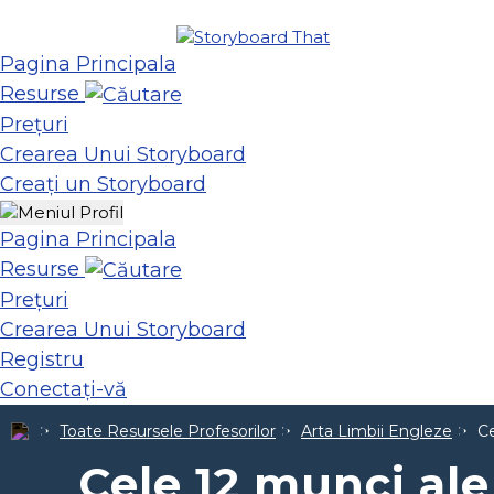
Pagina Principala
Resurse
Prețuri
Crearea Unui Storyboard
Creați un Storyboard
Pagina Principala
Resurse
Prețuri
Crearea Unui Storyboard
Registru
Conectați-vă
Toate Resursele Profesorilor
Arta Limbii Engleze
Ce
Cele 12 munci ale