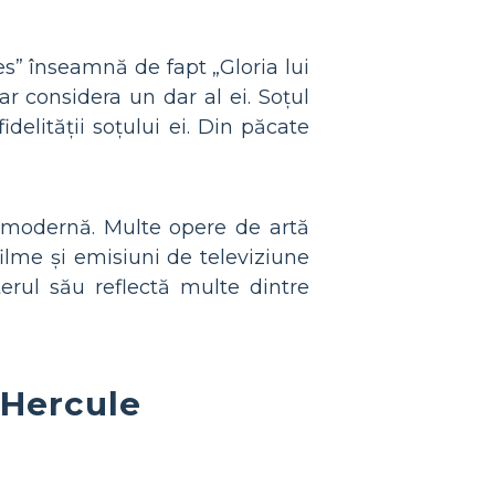
s” înseamnă de fapt „Gloria lui
ar considera un dar al ei. Soțul
elității soțului ei. Din păcate
a modernă. Multe opere de artă
ilme și emisiuni de televiziune
terul său reflectă multe dintre
 Hercule