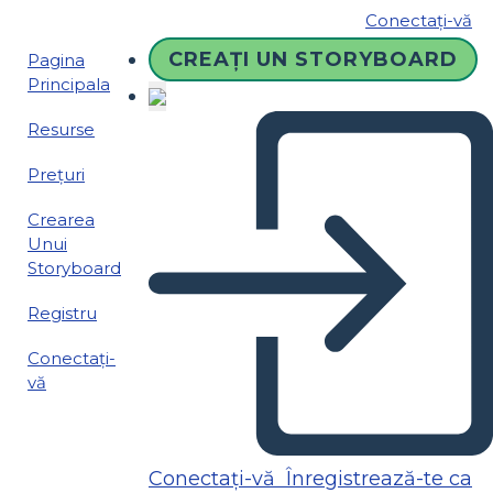
Conectați-vă
CREAȚI UN STORYBOARD
Pagina
Principala
Resurse
Prețuri
Crearea
Unui
Storyboard
Registru
Conectați-
vă
Conectați-vă
Înregistrează-te ca