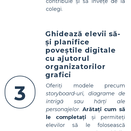
contribuie și să învețe de la
colegi.
Ghidează elevii să-
și planifice
poveștile digitale
cu ajutorul
organizatorilor
grafici
3
Oferiți modele precum
storyboard-uri, diagrame de
intrigă sau hărți ale
personajelor
.
Arătați cum să
le completați
și permiteți
elevilor să le folosească