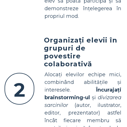
elev să poată participa și să
demonstreze înțelegerea în
propriul mod.
Organizați elevii în
grupuri de
povestire
colaborativă
Alocați elevilor echipe mici,
2
combinând abilitățile și
interesele.
Încurajați
brainstorming-ul
și
divizarea
sarcinilor
(autor, ilustrator,
editor, prezentator) astfel
încât fiecare membru să