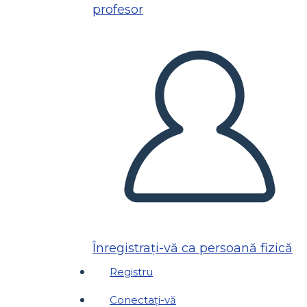
profesor
Înregistrați-vă ca persoană fizică
Registru
Conectați-vă