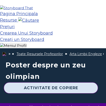
Pagina Principala
Resurse
Prețuri
Crearea Unui Storyboard
Creați un Storyboard
Toate Resursele Profesorilor
Arta Limbii Engleze
Poster despre un zeu
olimpian
ACTIVITATE DE COPIERE