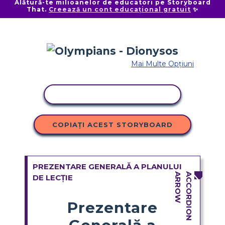
Alătură-te milioanelor de educatori pe Storyboard
That.
Creează un cont educațional gratuit
✨
Mai Multe Opțiuni
ACTIVITATE DE COPIERE
COPIAȚI ACEST STORYBOARD
PREZENTARE GENERALĂ A PLANULUI
DE LECȚIE
Prezentare
Generală a