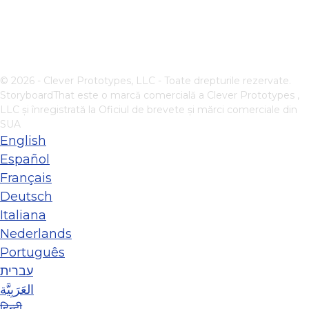
© 2026 - Clever Prototypes, LLC - Toate drepturile rezervate.
StoryboardThat este o marcă comercială a
Clever Prototypes ,
LLC
și înregistrată la Oficiul de brevete și mărci comerciale din
SUA
English
Español
Français
Deutsch
Italiana
Nederlands
Português
עברית
العَرَبِيَّة
हिन्दी