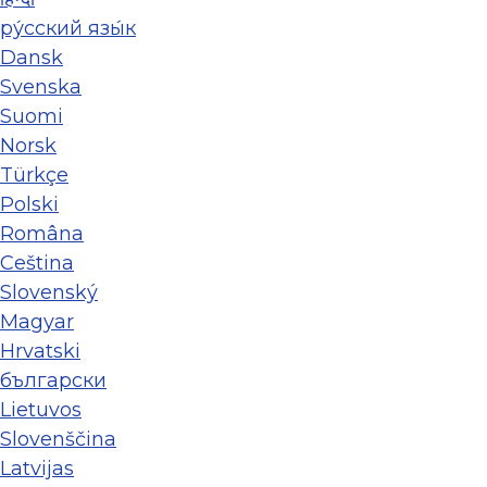
ру́сский язы́к
Dansk
Svenska
Suomi
Norsk
Türkçe
Polski
Româna
Ceština
Slovenský
Magyar
Hrvatski
български
Lietuvos
Slovenščina
Latvijas