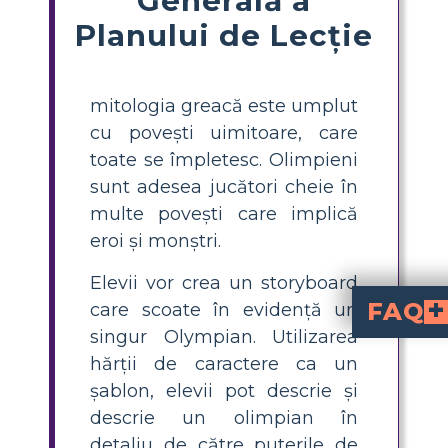
Planului de Lecție
mitologia greacă este umplut
cu povești uimitoare, care
toate se împletesc. Olimpieni
sunt adesea jucători cheie în
multe povești care implică
eroi și monștri.
Elevii vor crea un storyboard
FAQ
care scoate în evidență un
singur Olympian. Utilizarea
Cum pot crea un pro
Pentru a crea un proiect 
, cercetea
și folosește un șablon de poster pentru a afișa aceste de
Care sunt element
Elementele cheie pentru un poster 
puterile principale, simbolurile importante și
. Adăugarea de ilustrații și un paragra
Unde pot găsi resur
Poți găsi resurse de cercetare pe
pagini de Enci
și materiale de referință tipărite, concepute pentru utilizarea în clasă. Acestea o
Un exemplu de zeu olim
este un exemplu de zeu olim
. Este asociat cu mituri despre vin, sărbătoare 
Pentru ce niveluri școlare este potrivită activitatea cu posterul despr
Activitatea cu posterul despre zeii oli
, permițând elevilor de 
hărții de caractere ca un
șablon, elevii pot descrie și
descrie un olimpian în
detaliu de către puterile de