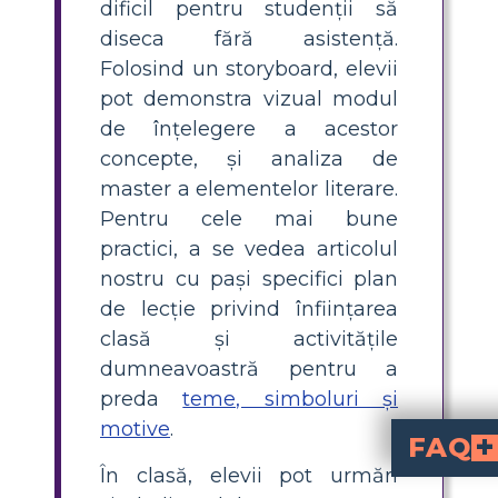
dificil pentru studenții să
diseca fără asistență.
Folosind un storyboard, elevii
pot demonstra vizual modul
de înțelegere a acestor
concepte, și analiza de
master a elementelor literare.
Pentru cele mai bune
practici, a se vedea articolul
nostru cu pași specifici plan
de lecție privind înființarea
clasă și activitățile
dumneavoastră pentru a
preda
teme, simboluri și
motive
.
FAQ
În clasă, elevii pot urmări
Care sunt cele mai comune
includ defectele umane, tentația, răzbunarea și recompensa, mintea peste
Cum pot preda temele, simbolurile și motivele în mitologia greacă elevilor de liceu?
poate fi făcută captivantă prin utilizarea panourilor vizuale unde elevii identifică și ilustrează exemple din mituri. Încurajați discuțiile și explicați modul în care aceste ele
De ce zeii greci au defecte umane în 
pentru a face poveștile lor mai relatable și pentru a demonstra că chiar și ființele puternice sunt supuse viciilor p
Care este diferența
este ideea sau mesajul central dintr-o poveste,
este un obiect sa
este un element sau o id
Poți da exemple de simboluri 
în mitologia greacă includ Cutia Pandorei (curioz