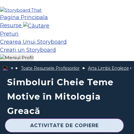
Pagina Principala
Resurse
Prețuri
Crearea Unui Storyboard
Creați un Storyboard
Toate Resursele Profesorilor
Arta Limbii Engleze
Simboluri Cheie Teme
Motive în Mitologia
Greacă
ACTIVITATE DE COPIERE