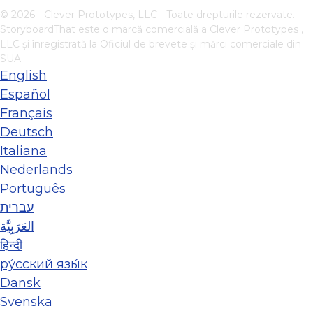
© 2026 - Clever Prototypes, LLC - Toate drepturile rezervate.
StoryboardThat este o marcă comercială a
Clever Prototypes ,
LLC
și înregistrată la Oficiul de brevete și mărci comerciale din
SUA
English
Español
Français
Deutsch
Italiana
Nederlands
Português
עברית
العَرَبِيَّة
हिन्दी
ру́сский язы́к
Dansk
Svenska