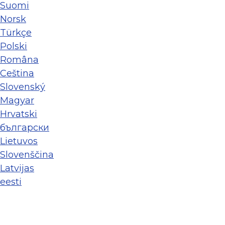
Suomi
Norsk
Türkçe
Polski
Româna
Ceština
Slovenský
Magyar
Hrvatski
български
Lietuvos
Slovenščina
Latvijas
eesti