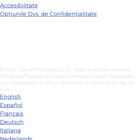
Accesibilitate
Opțiunile Dvs. de Confidențialitate
© 2026 - Clever Prototypes, LLC - Toate drepturile rezervate.
StoryboardThat este o marcă comercială a
Clever Prototypes ,
LLC
și înregistrată la Oficiul de brevete și mărci comerciale din
SUA
English
Español
Français
Deutsch
Italiana
Nederlands