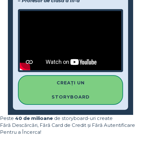
– Profesor de clasa a III-a
CREAȚI UN
STORYBOARD
Peste
40 de milioane
de storyboard-uri create
Fără Descărcări, Fără Card de Credit și Fără Autentificare
Pentru a Încerca!