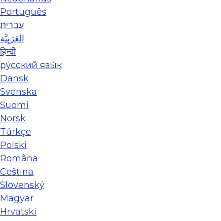
Português
עברית
العَرَبِيَّة
हिन्दी
ру́сский язы́к
Dansk
Svenska
Suomi
Norsk
Türkçe
Polski
Româna
Ceština
Slovenský
Magyar
Hrvatski