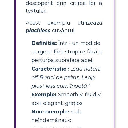
descoperit prin citirea lor a
textului.
Acest exemplu utilizează
plashless
cuvântul:
Definiție:
Într - un mod de
curgere; fără stropire; fără a
perturba suprafața apei.
Caracteristici:
„sau fluturi,
off Bănci de prânz, Leap,
plashless cum înoată.“
Exemple:
Smoothly; fluidly;
abil; elegant; graţios
Non-exemple:
slab;
neîndemânatic;