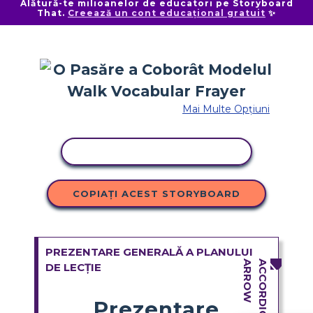
Alătură-te milioanelor de educatori pe Storyboard
That.
Creează un cont educațional gratuit
✨
Mai Multe Opțiuni
ACTIVITATE DE COPIERE
COPIAȚI ACEST STORYBOARD
PREZENTARE GENERALĂ A PLANULUI
DE LECȚIE
Prezentare