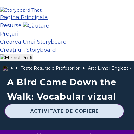
Pagina Principala
Resurse
Prețuri
Crearea Unui Storyboard
Creați un Storyboard
Toate Resursele Profesorilor
Arta Limbii Engleze
A Bird Came Down the
Walk: Vocabular vizual
ACTIVITATE DE COPIERE