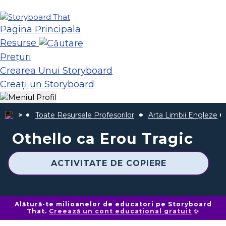
Pagina Principala
Resurse
Prețuri
Crearea Unui Storyboard
Creați un Storyboard
Toate Resursele Profesorilor
Arta Limbii Engleze
Othello ca Erou Tragic
ACTIVITATE DE COPIERE
Alătură-te milioanelor de educatori pe Storyboard
That.
Creează un cont educațional gratuit
✨