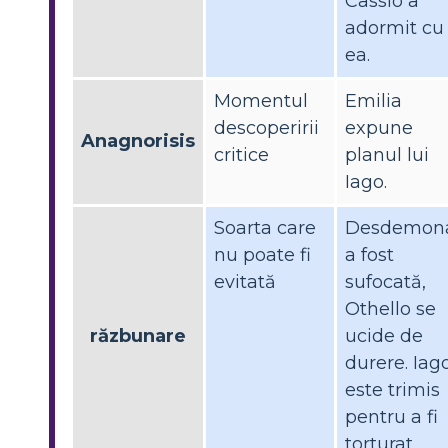
Cassio a
adormit cu
ea.
Momentul
Emilia
descoperirii
expune
Anagnorisis
critice
planul lui
Iago.
Soarta care
Desdemon
nu poate fi
a fost
evitată
sufocată,
Othello se
răzbunare
ucide de
durere. Iag
este trimis
pentru a fi
torturat.