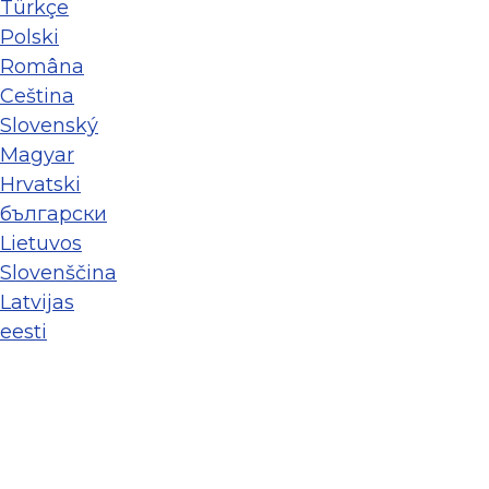
Türkçe
Polski
Româna
Ceština
Slovenský
Magyar
Hrvatski
български
Lietuvos
Slovenščina
Latvijas
eesti