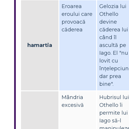
Eroarea
Gelozia lui
eroului care
Othello
provoacă
devine
căderea
căderea lui
când îl
hamartia
ascultă pe
Iago. El "nu
lovit cu
înțelepciun
dar prea
bine".
Mândria
Hubrisul lui
excesivă
Othello îi
permite lui
Iago să-l
manipuleze