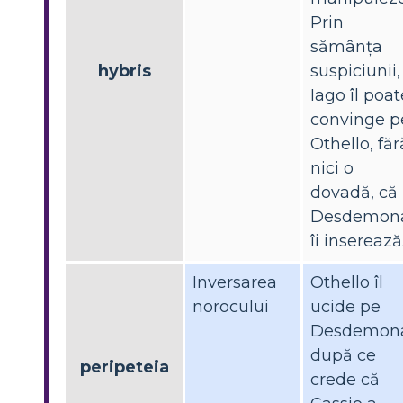
Prin
sămânța
hybris
suspiciunii,
Iago îl poat
convinge p
Othello, făr
nici o
dovadă, că
Desdemon
îi inserează
Inversarea
Othello îl
norocului
ucide pe
Desdemon
după ce
peripeteia
crede că