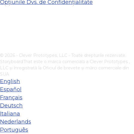
Opțiunile Dvs. de Confidențialitate
© 2026 - Clever Prototypes, LLC - Toate drepturile rezervate.
StoryboardThat este o marcă comercială a
Clever Prototypes ,
LLC
și înregistrată la Oficiul de brevete și mărci comerciale din
SUA
English
Español
Français
Deutsch
Italiana
Nederlands
Português