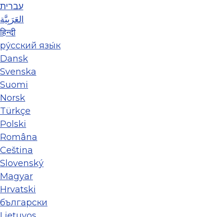
עברית
العَرَبِيَّة
हिन्दी
ру́сский язы́к
Dansk
Svenska
Suomi
Norsk
Türkçe
Polski
Româna
Ceština
Slovenský
Magyar
Hrvatski
български
Lietuvos