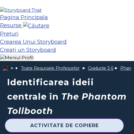
Pagina Principala
Resurse
Prețuri
Crearea Unui Storyboard
Creați un Storyboard
Toate Resursele Profesorilor
Gradurile 3-5
Phant
Identificarea ideii
centrale în
The Phantom
Tollbooth
ACTIVITATE DE COPIERE