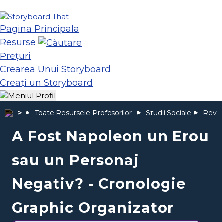
Pagina Principala
Resurse
Prețuri
Crearea Unui Storyboard
Creați un Storyboard
Toate Resursele Profesorilor
Studii Sociale
Revol
A Fost Napoleon un Erou
sau un Personaj
Negativ? - Cronologie
Graphic Organizator