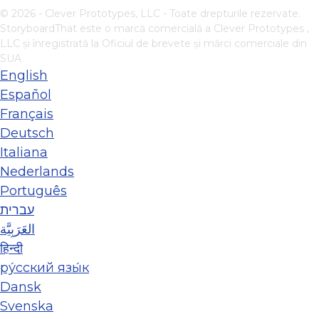
© 2026 - Clever Prototypes, LLC - Toate drepturile rezervate.
StoryboardThat este o marcă comercială a
Clever Prototypes ,
LLC
și înregistrată la Oficiul de brevete și mărci comerciale din
SUA
English
Español
Français
Deutsch
Italiana
Nederlands
Português
עברית
العَرَبِيَّة
हिन्दी
ру́сский язы́к
Dansk
Svenska