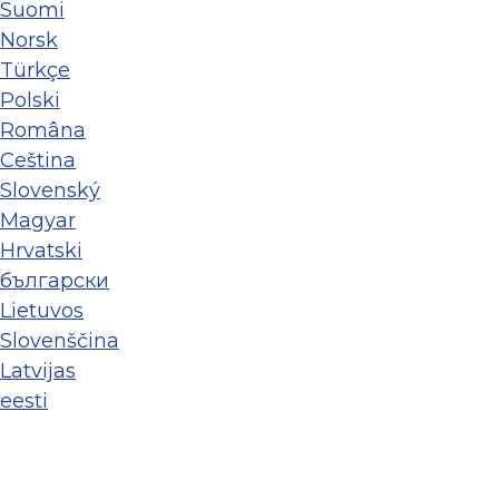
Suomi
Norsk
Türkçe
Polski
Româna
Ceština
Slovenský
Magyar
Hrvatski
български
Lietuvos
Slovenščina
Latvijas
eesti