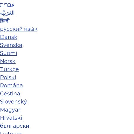
עברית
العَرَبِيَّة
हिन्दी
ру́сский язы́к
Dansk
Svenska
Suomi
Norsk
Türkçe
Polski
Româna
Ceština
Slovenský
Magyar
Hrvatski
български