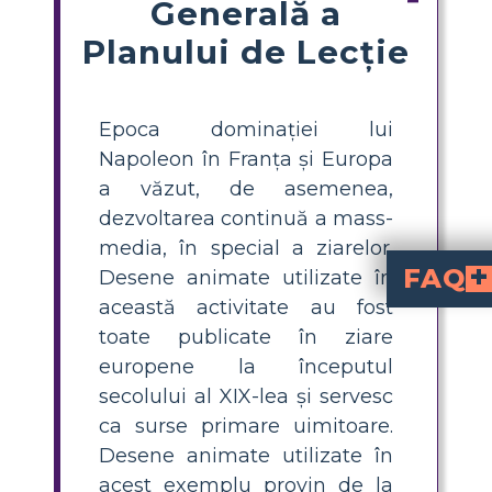
Generală a
Planului de Lecție
Epoca dominației lui
Napoleon în Franța și Europa
a văzut, de asemenea,
dezvoltarea continuă a mass-
media, în special a ziarelor.
FAQ
Desene animate utilizate în
această activitate au fost
Ce este un desen 
sunt comentarii ilustrate care folosesc umorul și simbolurile pentru a exprima opinii despre evenimente curente. În timpul
, acestea au fost publicate în ziare pentru a critica lide
Cum pot preda elevilor să analizeze desene animate politice din Revoluția Franceză în clasă?
Pentru a preda analiza, cere elevilor să identifice simbolurile cheie, să ia în considerare mesajul desenului și să discute contextul istoric. Folosește întrebări ghid și șabloane pent
Care sunt câteva
(opresiune) și drapele naționale. Înțeleg
Care este o activitate eficientă pentru ca elevii să creeze propriile desene animate politice?
Încurajează elevii să aleagă o problemă modernă, să facă brainstormi
De ce sunt valoroase sursele primare, prec
precum desenele animate politice oferă perspective d
toate publicate în ziare
europene la începutul
secolului al XIX-lea și servesc
ca surse primare uimitoare.
Desene animate utilizate în
acest exemplu provin de la