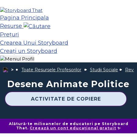
Pagina Principala
Resurse
Prețuri
Crearea Unui Storyboard
Creați un Storyboard
Toate Resursele Profesorilor
Studii Sociale
Revol
Desene Animate Politice
ACTIVITATE DE COPIERE
Alătură-te milioanelor de educatori pe Storyboard
That.
Creează un cont educațional gratuit
✨