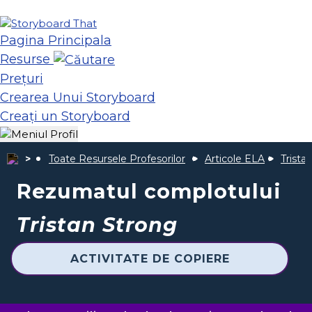
Pagina Principala
Resurse
Prețuri
Crearea Unui Storyboard
Creați un Storyboard
Toate Resursele Profesorilor
Articole ELA
Trista
Rezumatul complotului
Tristan Strong
ACTIVITATE DE COPIERE