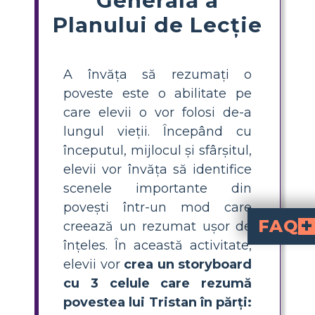
Planului de Lecție
A învăța să rezumați o
poveste este o abilitate pe
care elevii o vor folosi de-a
lungul vieții. Începând cu
începutul, mijlocul și sfârșitul,
elevii vor învăța să identifice
scenele importante din
povești într-un mod care
FAQ
creează un rezumat ușor de
înțeles. În această activitate,
Cum modelează evenimentele de
Călătoria lui Tristan de la un tânăr îndoliat la un erou este evidențiată la sfârșit, ceea ce o face o secțiune semnificativă a poveștii. Tristan își acceptă strămoșii, abordează grijile sale și se integrează în tărâmul mitologic al lui Alke, întărind temele de identificare, curaj și puterea narațiunii. Sfârșitul oferă, de asemenea, o închidere a tuturor conflictelor și provocărilor nerezolvate prezente de-a lungul poveștii.
Care este semnificația decorului pentru intriga?
O componentă crucială a poveștii este decorul, care include atât lumea imaginară 
elevii vor
crea un storyboard
cu 3 celule care rezumă
povestea lui Tristan în părți: