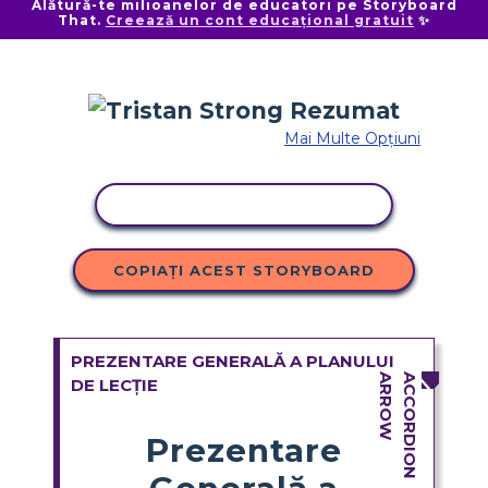
Alătură-te milioanelor de educatori pe Storyboard
That.
Creează un cont educațional gratuit
✨
Mai Multe Opțiuni
ACTIVITATE DE COPIERE
COPIAȚI ACEST STORYBOARD
PREZENTARE GENERALĂ A PLANULUI
DE LECȚIE
Prezentare
Generală a