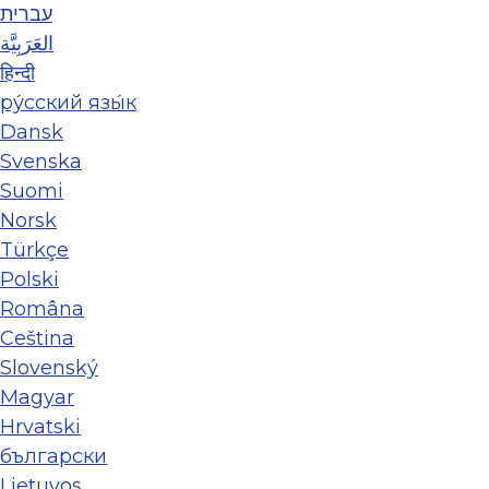
עברית
العَرَبِيَّة
हिन्दी
ру́сский язы́к
Dansk
Svenska
Suomi
Norsk
Türkçe
Polski
Româna
Ceština
Slovenský
Magyar
Hrvatski
български
Lietuvos