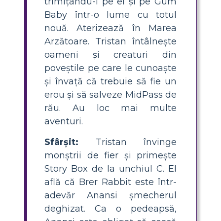
trimițându-l pe el și pe Gum
Baby într-o lume cu totul
nouă. Aterizează în Marea
Arzătoare. Tristan întâlnește
oameni și creaturi din
poveștile pe care le cunoaște
și învață că trebuie să fie un
erou și să salveze MidPass de
rău. Au loc mai multe
aventuri.
Sfârșit:
Tristan învinge
monștrii de fier și primește
Story Box de la unchiul C. El
află că Brer Rabbit este într-
adevăr Anansi șmecherul
deghizat. Ca o pedeapsă,