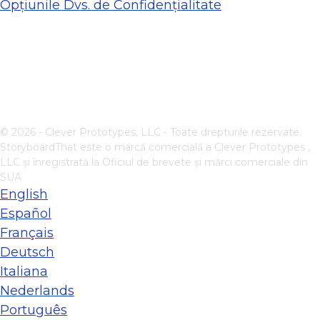
Opțiunile Dvs. de Confidențialitate
© 2026 - Clever Prototypes, LLC - Toate drepturile rezervate.
StoryboardThat este o marcă comercială a
Clever Prototypes ,
LLC
și înregistrată la Oficiul de brevete și mărci comerciale din
SUA
English
Español
Français
Deutsch
Italiana
Nederlands
Português