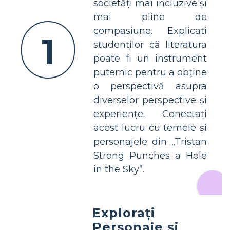
societăți mai incluzive și
mai pline de
compasiune. Explicați
1
studenților că literatura
poate fi un instrument
puternic pentru a obține
o perspectivă asupra
diverselor perspective și
experiențe. Conectați
acest lucru cu temele și
personajele din „Tristan
Strong Punches a Hole
in the Sky”.
Explorați
Personaje și