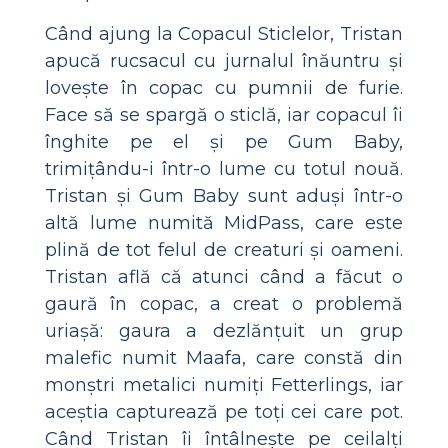
Când ajung la Copacul Sticlelor, Tristan
apucă rucsacul cu jurnalul înăuntru și
lovește în copac cu pumnii de furie.
Face să se spargă o sticlă, iar copacul îi
înghite pe el și pe Gum Baby,
trimițându-i într-o lume cu totul nouă.
Tristan și Gum Baby sunt aduși într-o
altă lume numită MidPass, care este
plină de tot felul de creaturi și oameni.
Tristan află că atunci când a făcut o
gaură în copac, a creat o problemă
uriașă: gaura a dezlănțuit un grup
malefic numit Maafa, care constă din
monștri metalici numiți Fetterlings, iar
aceștia capturează pe toți cei care pot.
Când Tristan îi întâlnește pe ceilalți