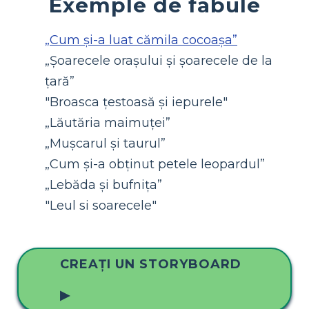
Exemple de fabule
„Cum și-a luat cămila cocoașa”
„Șoarecele orașului și șoarecele de la
țară”
"Broasca țestoasă și iepurele"
„Lăutăria maimuței”
„Mușcarul și taurul”
„Cum și-a obținut petele leopardul”
„Lebăda și bufnița”
"Leul si soarecele"
CREAȚI UN STORYBOARD
▶