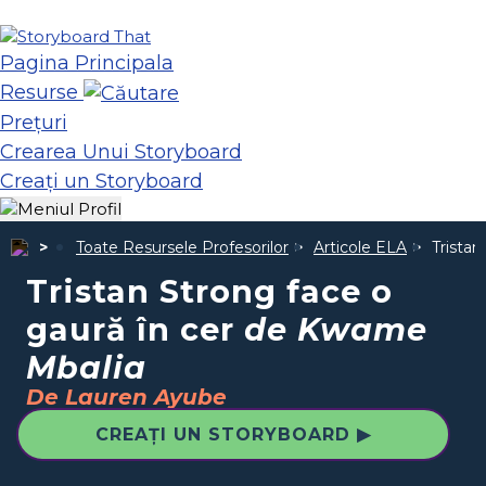
Pagina Principala
Resurse
Prețuri
Crearea Unui Storyboard
Creați un Storyboard
Toate Resursele Profesorilor
Articole ELA
Tristan
Tristan Strong face o
gaură în cer
de Kwame
Mbalia
De Lauren Ayube
CREAȚI UN STORYBOARD ▶