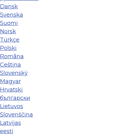
Dansk
Svenska
Suomi
Norsk
Türkçe
Polski
Româna
Ceština
Slovenský
Magyar
Hrvatski
български
Lietuvos
Slovenščina
Latvijas
eesti