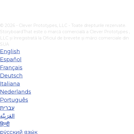
© 2026 - Clever Prototypes, LLC - Toate drepturile rezervate.
StoryboardThat este o marcă comercială a
Clever Prototypes ,
LLC
și înregistrată la Oficiul de brevete și mărci comerciale din
SUA
English
Español
Français
Deutsch
Italiana
Nederlands
Português
עברית
العَرَبِيَّة
हिन्दी
ру́сский язы́к