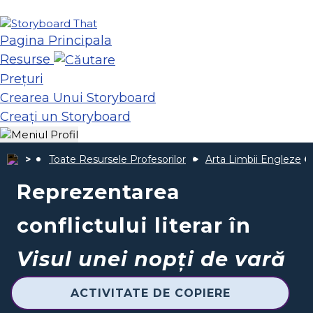
Pagina Principala
Resurse
Prețuri
Crearea Unui Storyboard
Creați un Storyboard
Toate Resursele Profesorilor
Arta Limbii Engleze
Reprezentarea
conflictului literar în
Visul unei nopți de vară
ACTIVITATE DE COPIERE