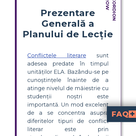
Prezentare
Generală a
Planului de Lecție
Conflictele literare
sunt
adesea predate în timpul
unităților ELA. Bazându-se pe
cunoștințele înainte de a
atinge nivelul de măiestrie cu
studenții noștri este
importantă. Un mod excelent
de a se concentra asupra
FAQ
diferitelor tipuri de conflict
Conflictele literare mută acțiunea
Cum poate folosi u
Ori de câte ori elevii trebuie să își facă timp pentru 
Care sunt principalele c
Unul dintre conflictele principale din această poveste este gelozia sau un conflict între persoană și persoană. Hermia și Helena sunt supărate una pe alta, în timp ce Demetrius și Lysander ajung să se lupte pentru Helena. Person vs Nature este, de asemenea, în mod clar o sce
literar este prin