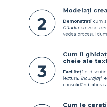
Modelați crea
2
Demonstrati
cum să 
Gândiți cu voce tar
vedea procesul dumn
Cum îi ghidaț
cheie ale te
3
Facilitați
o discuție
lectură.
Încurajați
el
consolidând citirea a
Cum le cereți