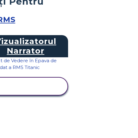
ți Pentru
 RMS
izualizatorul
Narrator
VIZUALIZAȚI
ACTIVITATEA