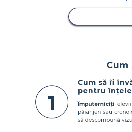
VIZUALIZAȚI
ACTIVITATEA
Cum s
Cum să îi înv
pentru înțele
1
Împuterniciți
elevii
păianjen sau cronol
să descompună vizual 