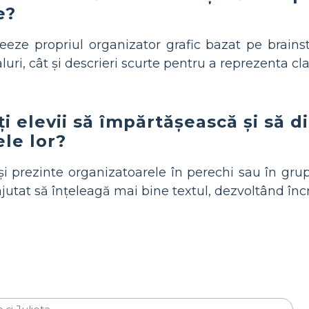
e?
reeze propriul organizator grafic bazat pe brains
luri, cât și descrieri scurte pentru a reprezenta clar
i elevii să împărtășească și să 
le lor?
își prezinte organizatoarele în perechi sau în gru
ajutat să înțeleagă mai bine textul, dezvoltând încr