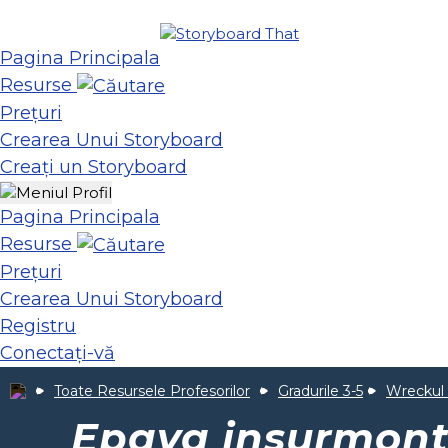
Pagina Principala
Resurse
Prețuri
Crearea Unui Storyboard
Creați un Storyboard
Pagina Principala
Resurse
Prețuri
Crearea Unui Storyboard
Registru
Conectați-vă
Toate Resursele Profesorilor
Gradurile 3-5
Wreckul 
Epava insurmonta