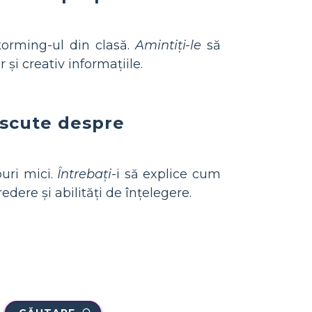
torming-ul din clasă.
Amintiți-le
să
 și creativ informațiile.
discute despre
puri mici.
Întrebați
-i să explice cum
edere și abilități de înțelegere.