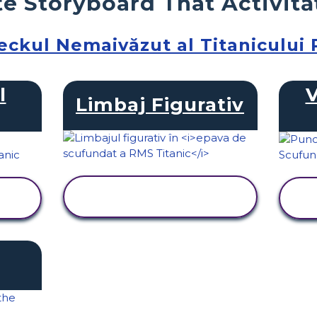
e Storyboard That Activită
ckul Nemaivăzut al Titanicului
l
V
Limbaj Figurativ
VIZUALIZAȚI
ACTIVITATEA