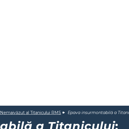
Nemaivăzut al Titanicului RMS
Epava insurmontabilă a Titani
bilă a Titanicului
: