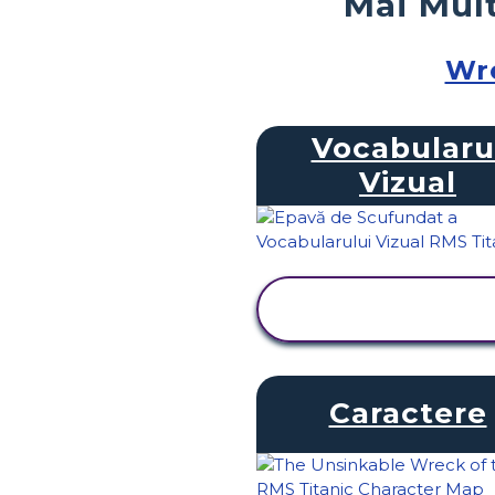
Mai Mult
Wre
Vocabularu
Vizual
VIZUALIZAȚI
ACTIVITATEA
Caractere