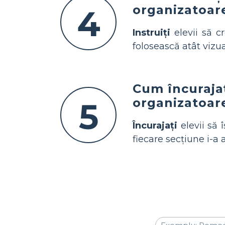
organizatoar
4
Instruiți
elevii să c
folosească atât vizua
Cum încurajaț
organizatoare
5
Încurajați
elevii să 
fiecare secțiune i-a 