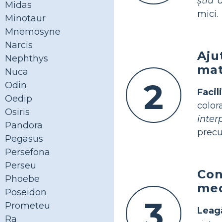
știu 
Midas
mici.
Minotaur
Mnemosyne
Narcis
Aju
Nephthys
mat
Nuca
2
Odin
Facil
Oedip
color
Osiris
inter
Pandora
precu
Pegasus
Persefona
Perseu
Con
Phoebe
me
Poseidon
3
Prometeu
Leag
Ra