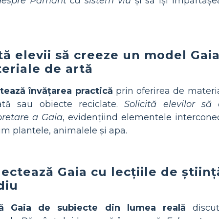
despre Pământ ca sistem viu
și să își împărtășe
tă elevii să creeze un model Gaia
eriale de artă
itează învățarea practică
prin oferirea de materi
ată sau obiecte reciclate.
Solicită elevilor să
pretare a Gaia
, evidențiind elementele intercone
m plantele, animalele și apa.
ectează Gaia cu lecțiile de știin
diu
ă Gaia de subiecte din lumea reală
discu