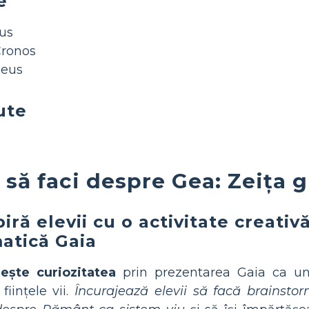
e
us
Cronos
Zeus
ute
să faci despre Gea: Zeița 
piră elevii cu o activitate creativ
atică Gaia
ește curiozitatea
prin prezentarea Gaia ca un
ființele vii.
Încurajează elevii să facă brainsto