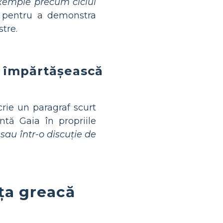
xemple precum ciclul
pentru a demonstra
tre.
să împărtășească
crie un paragraf scurt
tă Gaia în propriile
 sau într-o discuție de
ița greacă