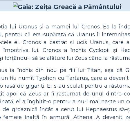
oția lui Uranus și a mamei lui Cronos. Ea la în
u, pentru că era supărată că Uranus îi întemnițas
ele ei. Cronos a castrat și ucis Uranus, care a 
 împotriva lui. Cronos a închis Cyclopii și Hec
i forțându-i să se alăture lui Zeus când la răsturn
us ia închis din nou pe fiii lui Titan, așa că 
 un fiu numit Typhon cu Tartarus, care a devenit
o rasă de giganți. Ei s-au sculat pentru a răsturn
țit apoi că Zeus ar fi răsturnat de unul dintre cop
nată, el a înghițit-o pentru a nu-l mai naște un cop
 de groaznică încât a cerut lui Hephaestus să-ș
 o femeie înaltă în armură, Athena. A devenit zei