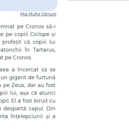
Mai Multe Opțiuni
demnat pe Cronos să-i
e pe copiii Ciclope și
profețit că copiii lui
atonchii în Tartarus,
at pe Cronos.
Gaea a încercat să se
 un gigant de furtună
a pe Zeus, dar au fost
iii lui, așa că atunci
il. El a fost biruit cu
i despartă capul. Din
ta înțelepciunii și a