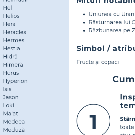
Mituri notabil
Hel
Uniunea cu Uran
Helios
Răsturnarea lui 
Hera
Răzbunarea pe 
Heracles
Hermes
Simbol / atrib
Hestia
Hidră
Fructe și copaci
Himeră
Horus
Cum 
Hyperion
Isis
Ins
Jason
tem
Loki
1
Ma'at
Stârn
Medeea
toate 
Meduză