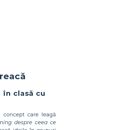
greacă
ă în clasă cu
 concept care leagă
rming despre ceea ce