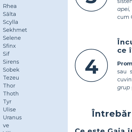
siste
Rhea
apei,
Sălta
cum G
Scylla
Sekhmet
Selene
Înc
Sfinx
ce 
Sif
4
Sirens
Prom
Sobek
sau s
Tezeu
cuvin
Thor
grup
Thoth
Tyr
Ulise
Întrebăr
Uranus
ve
Ce este Gaia î