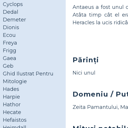
Cyclops
Antaeus a fost unul di
Dedal
Atâta timp cât el e
Demeter
Heracles la ucis ridi
Dionis
Ecou
Freya
Frigg
Gaea
Părinţi
Geb
Nici unul
Ghid Ilustrat Pentru
Mitologie
Hades
Domeniu / Pu
Harpie
Hathor
Zeita Pamantului, Mai
Hecate
Hefaistos
Heimdall