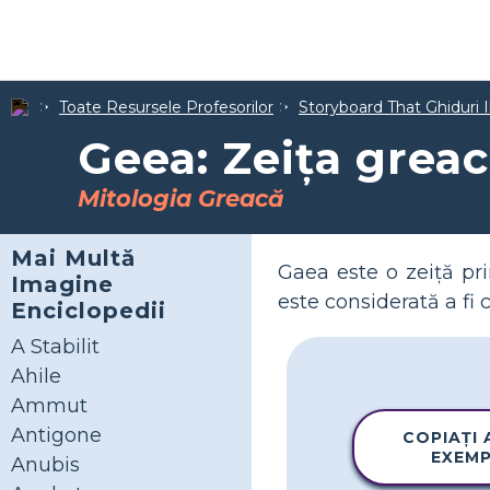
Toate Resursele Profesorilor
Storyboard That Ghiduri I
Geea: Zeița grea
Mitologia Greacă
Mai Multă
Gaea este o zeiță prim
Imagine
este considerată a fi c
Enciclopedii
A Stabilit
Ahile
Ammut
Antigone
COPIAȚI
EXEM
Anubis