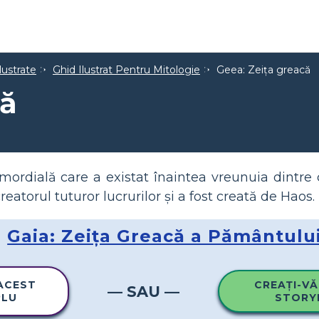
lustrate
Ghid Ilustrat Pentru Mitologie
Geea: Zeița greacă
că
ordială care a existat înaintea vreunuia dintre cei
reatorul tuturor lucrurilor și a fost creată de Haos.
Gaia: Zeița Greacă a Pământulu
 ACEST
CREAȚI-VĂ
— SAU —
PLU
STORY