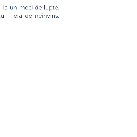
ți la un meci de lupte.
l - era de neinvins.
.