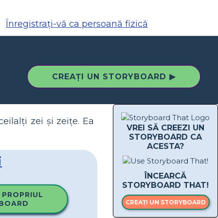
Înregistrați-vă ca persoană fizică
CREAȚI UN STORYBOARD ▶
lalți zei și zeițe. Ea
VREI SĂ CREEZI UN
STORYBOARD CA
ACESTA?
i
ÎNCEARCĂ
STORYBOARD THAT!
 PROPRIUL
CREAȚI UN STORYBOARD
BOARD