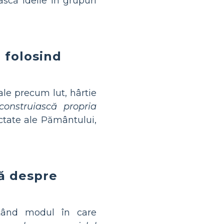
ască ideile în grupuri
 folosind
ale precum lut, hârtie
 construiască propria
ctate ale Pământului,
ță despre
tând modul în care