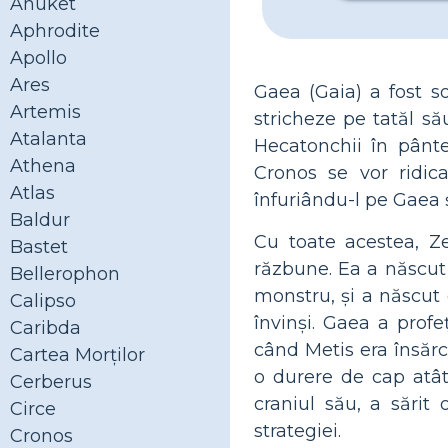
Anuket
Aphrodite
Apollo
Ares
Gaea (Gaia) a fost s
Artemis
stricheze pe tatăl să
Atalanta
Hecatonchii în pântec
Athena
Cronos se vor ridica
Atlas
înfuriându-l pe Gaea ș
Baldur
Cu toate acestea, Ze
Bastet
răzbune. Ea a născut
Bellerophon
monstru, și a născut 
Calipso
învinși. Gaea a profe
Caribda
când Metis era însărci
Cartea Morților
o durere de cap atât
Cerberus
craniul său, a sărit
Circe
strategiei.
Cronos