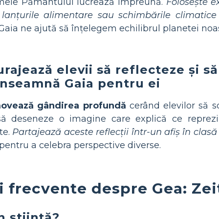
mele Pământului lucrează împreună.
Folosește e
 lanțurile alimentare sau schimbările climatice
aia ne ajută să înțelegem echilibrul planetei noas
urajează elevii să reflecteze și 
înseamnă Gaia pentru ei
ovează gândirea profundă
cerând elevilor să s
ă deseneze o imagine care explică ce reprezin
te.
Partajează aceste reflecții într-un afiș în clasă
pentru a celebra perspective diverse.
i frecvente despre Gea: Ze
n știință?