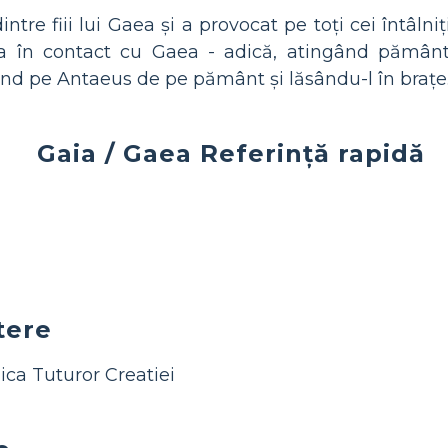
ntre fiii lui Gaea și a provocat pe toți cei întâlni
ra în contact cu Gaea - adică, atingând pământu
când pe Antaeus de pe pământ și lăsându-l în brațe
Gaia / Gaea Referință rapidă
tere
ca Tuturor Creatiei