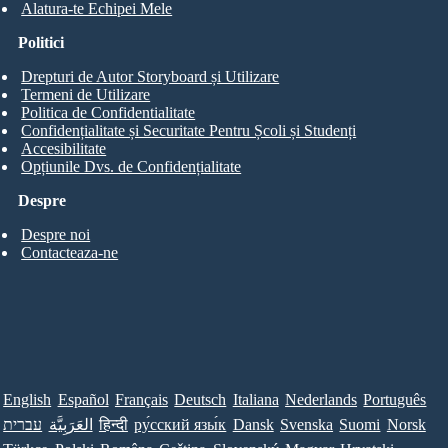
Alatura-te Echipei Mele
Politici
Drepturi de Autor Storyboard și Utilizare
Termeni de Utilizare
Politica de Confidentialitate
Confidențialitate și Securitate Pentru Școli și Studenți
Accesibilitate
Opțiunile Dvs. de Confidențialitate
Despre
Despre noi
Contacteaza-ne
English
Español
Français
Deutsch
Italiana
Nederlands
Português
עברית
العَرَبِيَّة
हिन्दी
ру́сский язы́к
Dansk
Svenska
Suomi
Norsk