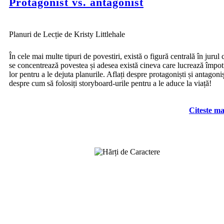
Protagonist vs. antagonist
Planuri de Lecție de Kristy Littlehale
În cele mai multe tipuri de povestiri, există o figură centrală în jurul 
se concentrează povestea și adesea există cineva care lucrează împot
lor pentru a le dejuta planurile. Aflați despre protagoniști și antagoniș
despre cum să folosiți storyboard-urile pentru a le aduce la viață!
Citeste ma