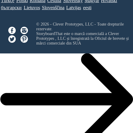
Türkçe
Polski
Româna
Ceština
Slovenský
Magyar
Hrvatski
български
Lietuvos
Slovenščina
Latvijas
eesti
© 2026 - Clever Prototypes, LLC - Toate drepturile
rezervate.
StoryboardThat este o marcă comercială a
Clever
Prototypes , LLC
și înregistrată la Oficiul de brevete și
mărci comerciale din SUA