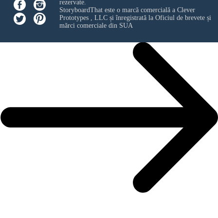
rezervate.
StoryboardThat este o marcă comercială a
Clever
Prototypes , LLC
și înregistrată la Oficiul de brevete și
mărci comerciale din SUA