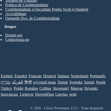
Termeni de Utilizare
Politica de Confidentialitate
Confidențialitate și Securitate Pentru Școli și Studenți
Accesibilitate
Opțiunile Dvs. de Confidențialitate
Despre
Despre noi
Contacteaza-ne
English
Español
Français
Deutsch
Italiana
Nederlands
Português
עברית
العَرَبِيَّة
हिन्दी
ру́сский язы́к
Dansk
Svenska
Suomi
Norsk
Türkçe
Polski
Româna
Ceština
Slovenský
Magyar
Hrvatski
български
Lietuvos
Slovenščina
Latvijas
eesti
© 2026 - Clever Prototypes, LLC - Toate drepturile