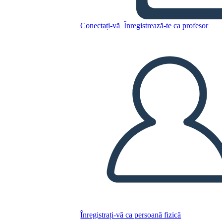
Conectați-vă
Înregistrează-te ca profesor
Canalul de Vânzări 2
Copiați acest Storyboard
CREAȚI UN STORYBOARD
REDAȚI PREZENTAREA DE DIAPOZITIVE
CITESTE-MI
Înregistrați-vă ca persoană fizică