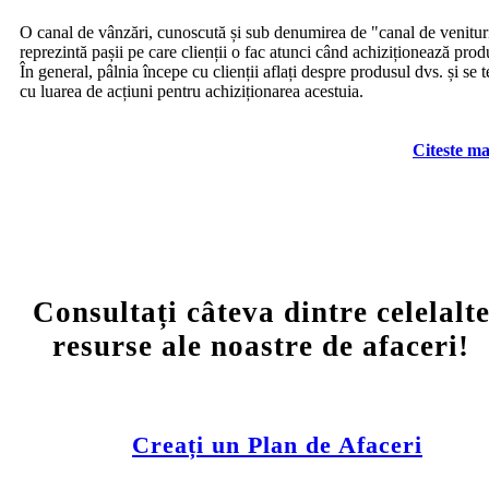
O canal de vânzări, cunoscută și sub denumirea de "canal de venitur
reprezintă pașii pe care clienții o fac atunci când achiziționează prod
În general, pâlnia începe cu clienții aflați despre produsul dvs. și se 
cu luarea de acțiuni pentru achiziționarea acestuia.
Citeste ma
Consultați câteva dintre celelalt
resurse ale noastre de afaceri!
Creați un Plan de Afaceri