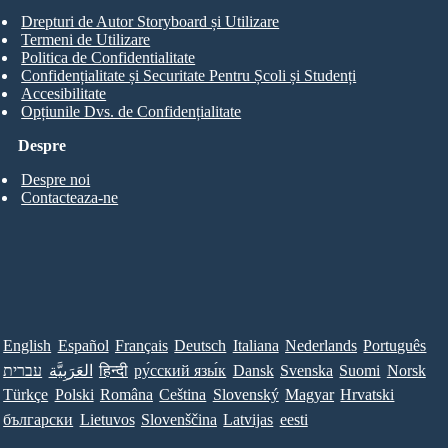
Drepturi de Autor Storyboard și Utilizare
Termeni de Utilizare
Politica de Confidentialitate
Confidențialitate și Securitate Pentru Școli și Studenți
Accesibilitate
Opțiunile Dvs. de Confidențialitate
Despre
Despre noi
Contacteaza-ne
English
Español
Français
Deutsch
Italiana
Nederlands
Português
עברית
العَرَبِيَّة
हिन्दी
ру́сский язы́к
Dansk
Svenska
Suomi
Norsk
Türkçe
Polski
Româna
Ceština
Slovenský
Magyar
Hrvatski
български
Lietuvos
Slovenščina
Latvijas
eesti