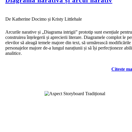
Diagrama narativă și arcul narativ
De Katherine Docimo și Kristy Littlehale
Arcurile narative și „Diagrama intrigii” prototip sunt esențiale pentru
construirea înțelegerii și aprecierii literare. Diagramele complot le pe
elevilor să aleagă temele majore din text, să urmărească modificările
personajelor majore de-a lungul narațiunii și să își perfecționeze abili
analitice.
Citeste ma