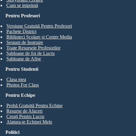
Cum se imprimă
Pentru Profesori
Versiune Gratuită Pentru Profesori
Pachete District
Biblioteci Școlare și Centre Media
Sesiuni de Instruire
Toate Resursele Profesorilor
Șabloane de foi de Lucru
Șabloane de Afișe
Pentru Studenti
Clasa mea
Photos For Class
Pentru Echipe
Probă Gratuită Pentru Echipe
Resurse de Afaceri
Creați Pentru Lucru
Alatura-te Echipei Mele
Politici