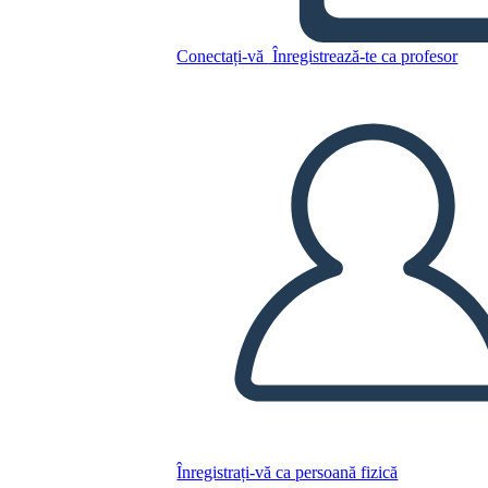
Conectați-vă
Înregistrează-te ca profesor
Plot Format Diagrama
Copiați acest Storyboard
CREAȚI UN STORYBOARD
REDAȚI PREZENTAREA DE DIAPOZITIVE
CITESTE-MI
Înregistrați-vă ca persoană fizică