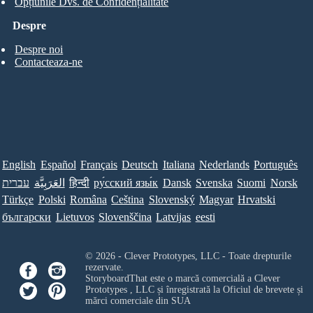
Opțiunile Dvs. de Confidențialitate
Despre
Despre noi
Contacteaza-ne
English
Español
Français
Deutsch
Italiana
Nederlands
Português
עברית
العَرَبِيَّة
हिन्दी
ру́сский язы́к
Dansk
Svenska
Suomi
Norsk
Türkçe
Polski
Româna
Ceština
Slovenský
Magyar
Hrvatski
български
Lietuvos
Slovenščina
Latvijas
eesti
© 2026 - Clever Prototypes, LLC - Toate drepturile
rezervate.
StoryboardThat este o marcă comercială a
Clever
Prototypes , LLC
și înregistrată la Oficiul de brevete și
mărci comerciale din SUA