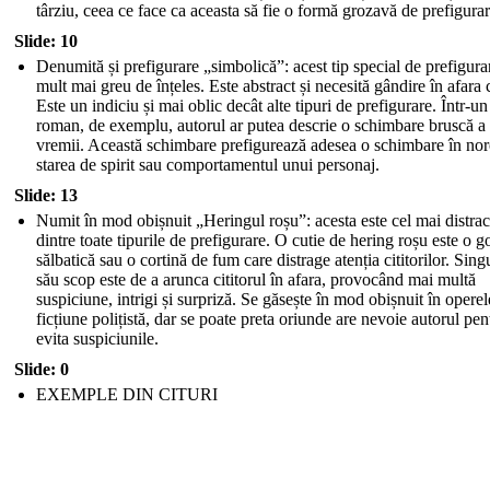
târziu, ceea ce face ca aceasta să fie o formă grozavă de prefigurar
Slide: 10
Denumită și prefigurare „simbolică”: acest tip special de prefigura
mult mai greu de înțeles. Este abstract și necesită gândire în afara c
Este un indiciu și mai oblic decât alte tipuri de prefigurare. Într-un
roman, de exemplu, autorul ar putea descrie o schimbare bruscă a
vremii. Această schimbare prefigurează adesea o schimbare în nor
starea de spirit sau comportamentul unui personaj.
Slide: 13
Numit în mod obișnuit „Heringul roșu”: acesta este cel mai distrac
dintre toate tipurile de prefigurare. O cutie de hering roșu este o 
sălbatică sau o cortină de fum care distrage atenția cititorilor. Sing
său scop este de a arunca cititorul în afara, provocând mai multă
suspiciune, intrigi și surpriză. Se găsește în mod obișnuit în operel
ficțiune polițistă, dar se poate preta oriunde are nevoie autorul pen
evita suspiciunile.
Slide: 0
EXEMPLE DIN CITURI