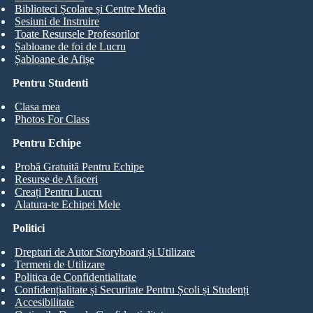
Biblioteci Școlare și Centre Media
Sesiuni de Instruire
Toate Resursele Profesorilor
Șabloane de foi de Lucru
Șabloane de Afișe
Pentru Studenti
Clasa mea
Photos For Class
Pentru Echipe
Probă Gratuită Pentru Echipe
Resurse de Afaceri
Creați Pentru Lucru
Alatura-te Echipei Mele
Politici
Drepturi de Autor Storyboard și Utilizare
Termeni de Utilizare
Politica de Confidentialitate
Confidențialitate și Securitate Pentru Școli și Studenți
Accesibilitate