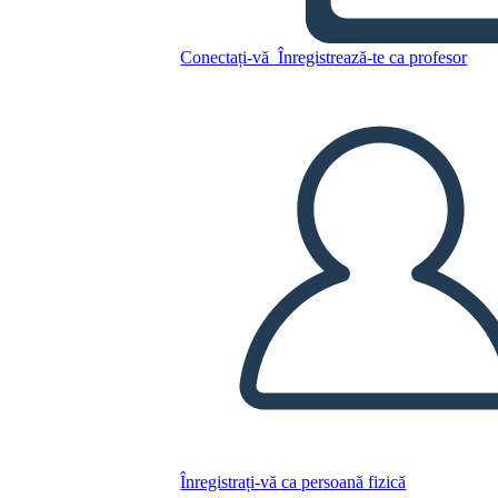
Conectați-vă
Înregistrează-te ca profesor
Tipuri de Prefigurare - Foaie
de Lucru/Șablon 2
Copiați acest Storyboard
CREAȚI UN STORYBOARD
REDAȚI PREZENTAREA DE DIAPOZITIVE
CITESTE-MI
Înregistrați-vă ca persoană fizică