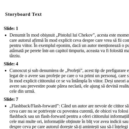
Storyboard Text
Slide: 1
Denumit în mod obișnuit „Pistolul lui Chekov”, acesta este momen
care autorul afirmă în mod explicit ceva despre care vrea să fii con
pentru viitor. În exemplul eponim, dacă un autor menționează o p
atârnată pe perete într-un capitol timpuriu, aceasta va fi folosită m
târziu.
Slide: 4
Cunoscut și sub denumirea de „Profeții”, acest tip de prefigurare e
legat de o avere sau profeție pe care o va primi un personaj, care 
în mod explicit cititorului ce se va întâmpla în viitor. Deși uneori 
avere sau prevestire poate părea neclară, ele ajung să devină realit
cele din urmă.
Slide: 7
„Flashback/Flash-forward”: Când un autor are nevoie de cititor să 
ceva care nu se potrivește cu povestea curentă, de obicei va folosi
flashback sau un flash-forward pentru a oferi cititorului informații
cele mai multe ori, informațiile obținute în bliț vor avea indicii sau
despre ceva pe care autorul dorește să-ți amintești sau să-l înțelegi