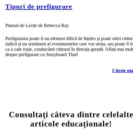
Tipuri de prefigurare
Planuri de Lecție de Rebecca Ray
Prefigurarea poate fi un element dificil de înțeles și poate oferi cititor
indicii și un sentiment al evenimentelor care vor urma, sau poate fi fo
ca o cale roșie, conducând cititorul în direcția greșită. Aflați mai mul
despre prefigurare cu Storyboard That!
Citeste ma
Consultați câteva dintre celelalt
articole educaționale!