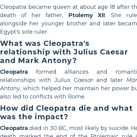
Cleopatra became queen at about age 18 after t
death of her father,
Ptolemy XII
. She rul
alongside her younger brother and later beca
Egypt's sole ruler.
What was Cleopatra's
relationship with Julius Caesar
and Mark Antony?
Cleopatra
formed alliances and romanti
relationships with
Julius Caesar
and later
Ma
Antony
, which helped her maintain her power b
also led to conflicts with Rome.
How did Cleopatra die and what
was the impact?
Cleopatra
died in 30 BC, most likely by suicide. H
death marked the end of the Ptolemaic rule 