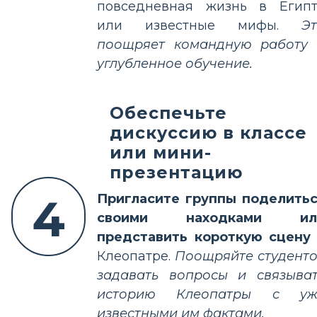
повседневная жизнь в Егип
или известные мифы.
Э
поощряет командную работу
углубленное обучение.
Обеспечьте
дискуссию в классе
или мини-
презентацию
4
Пригласите группы поделить
своими находками ил
представить короткую сцену
Клеопатре.
Поощряйте студент
задавать вопросы и связыва
историю Клеопатры с уж
известными им фактами.