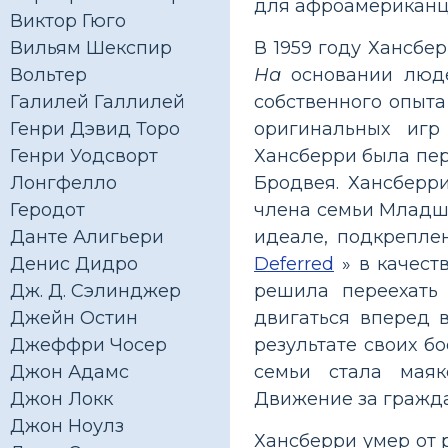
для афроамериканц
Виктор Гюго
В 1959 году Хансбе
Вильям Шекспир
На
основании люде
Вольтер
собственного опыта
Галилей Галлилей
оригинальных игр
Генри Дэвид Торо
Хансберри была пер
Генри Уодсворт
Бродвея. Хансберр
Лонгфелло
члена семьи Младше
Геродот
идеале, подкрепле
Данте Алигьери
Deferred
» в качест
Денис Дидро
решила переехать
Дж. Д. Сэлинджер
двигаться вперед в
Джейн Остин
результате своих б
Джеффри Чосер
семьи стала маяк
Джон Адамс
Движение за гражда
Джон Локк
Джон Ноулз
Хансберри умер от 