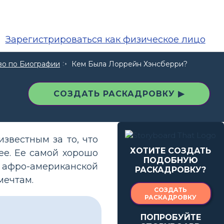
Зарегистрироваться как физическое лицо
во по Биографии
Кем Была Лоррейн Хэнсберри?
СОЗДАТЬ РАСКАДРОВКУ ▶
звестным за то, что
ХОТИТЕ СОЗДАТЬ
ее. Ее самой хорошо
ПОДОБНУЮ
а афро-американской
РАСКАДРОВКУ?
мечтам.
СОЗДАТЬ
РАСКАДРОВКУ
ПОПРОБУЙТЕ