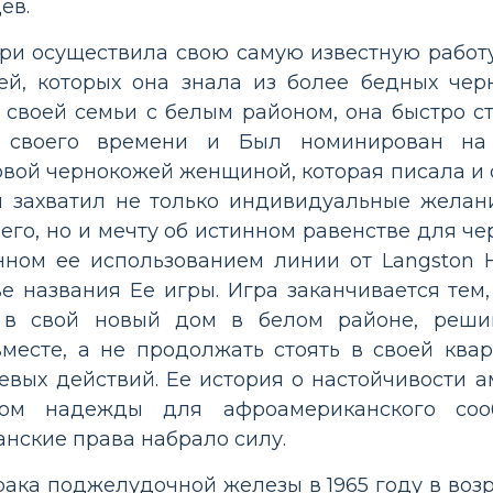
ев.
рри осуществила свою самую известную рабо
й, которых она знала из более бедных чер
 своей семьи с белым районом, она быстро с
 своего времени и Был номинирован на 
вой чернокожей женщиной, которая писала и 
и захватил не только индивидуальные желан
го, но и мечту об истинном равенстве для че
нном ее использованием линии от Langston
ве названия Ее игры. Игра заканчивается тем
 в свой новый дом в белом районе, реши
месте, а не продолжать стоять в своей ква
оевых действий. Ее история о настойчивости 
ом надежды для афроамериканского сооб
нские права набрало силу.
рака поджелудочной железы в 1965 году в возр