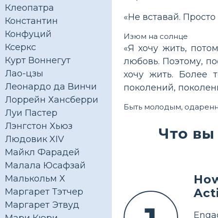
Клеопатра
«Не вставай. Просто
Константин
Конфуций
Изюм на солнце
Ксеркс
«Я хочу жить, потом
Курт Воннегут
любовь. Поэтому, п
Лао-цзы
хочу жить. Более т
Леонардо да Винчи
поколений, поколени
Лоррейн Хансберри
Быть молодым, одарен
Луи Пастер
Лэнгстон Хьюз
Что вы
Людовик XIV
Майкл Фарадей
Малала Юсафзай
How
Малькольм Х
Act
Маргарет Тэтчер
Маргарет Этвуд
Enga