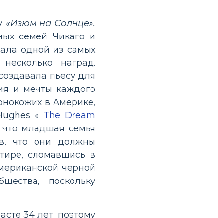
ту
«Изюм на Солнце».
ных семей Чикаго и
тала одной из самых
несколько наград.
создавала пьесу для
ия и мечты каждого
рнокожих в Америке,
 Hughes «
The Dream
, что младшая семья
в, что они должны
ртире, сломавшись в
американской черной
щества, поскольку
асте 34 лет, поэтому