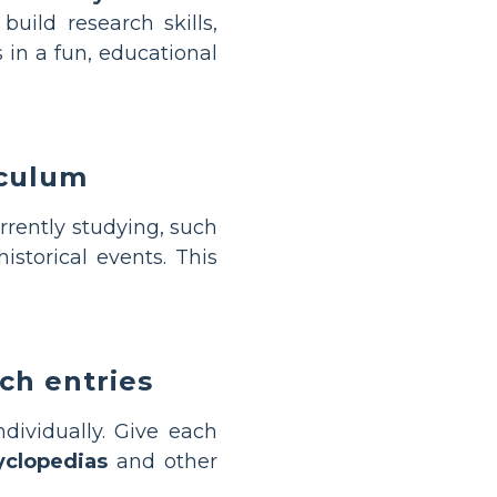
uild research skills,
in a fun, educational
iculum
rrently studying, such
historical events. This
ch entries
ndividually. Give each
yclopedias
and other