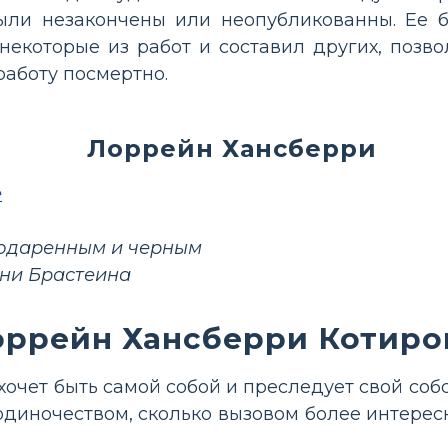
ыли незакончены или неопубликованны. Ее 
некоторые из работ и составил других, позв
работу посмертно.
Лоррейн Хансберри
е
 одаренным и черным
дни Брастеина
оррейн Хансберри Котиро
хочет быть самой собой и преследует свой соб
 одиночеством, сколько вызовом более интер