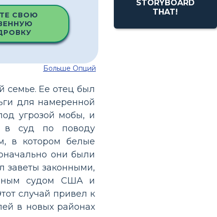
STORYBOARD
THAT!
ТЕ СВОЮ
ВЕННУЮ
ДРОВКУ
Больше Опций
й семье. Ее отец был
ьги для намеренной
од угрозой мобы, и
 в суд по поводу
м, в котором белые
оначально они были
л заветы законными,
овным судом США и
тот случай привел к
ей в новых районах