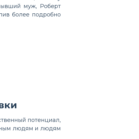
бывший муж, Роберт
олив более подробно
вки
ственный потенциал,
есным людям и людям