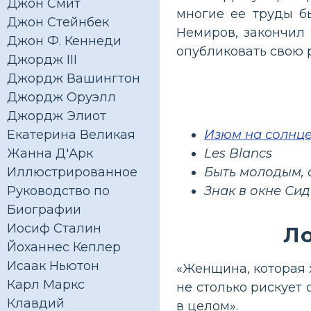
Джон Смит
многие ее труды б
Джон Стейнбек
Немиров, закончил 
Джон Ф. Кеннеди
опубликовать свою 
Джордж III
Джордж Вашингтон
Джордж Оруэлл
Джордж Элиот
Изюм на солнц
Екатерина Великая
Les Blancs
Жанна Д'Арк
Быть молодым,
Иллюстрированное
Знак в окне Си
Руководство по
Биографии
Иосиф Сталин
Л
Йоханнес Кеплер
Исаак Ньютон
«Женщина, которая 
Карл Маркс
не столько рискует
Клавдий
в целом».