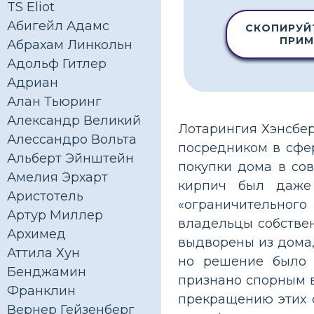
TS Eliot
Абигейл Адамс
СКОПИРУЙ
ПРИМ
Абрахам Линкольн
Адольф Гитлер
Адриан
Алан Тьюринг
Александр Великий
Лотарингия Хэнсбер
Алессандро Вольта
посредником в сфе
Альберт Эйнштейн
покупки дома в со
Амелия Эрхарт
кирпич был даже
Аристотель
«ограничительного
Артур Миллер
владельцы собстве
Архимед
выдворены из дома,
Аттила Хун
но решение было 
Бенджамин
признано спорным в
Франклин
прекращению этих 
Вернер Гейзенберг