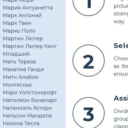
1
Мари Кюри
pictu
Мария Антуанетта
stren
Марк Антоний
way.
Марк Твен
Марко Поло
Мартин Лютер
Sel
Мартин Лютер Кинг
2
Младший.
Choos
Мать Тереза
as
fa
Махатма Ганди
ensur
Митч Альбом
Монтескье
Мэри Уолстонкрофт
Ass
Наполеон Бонапарт
3
Натаниэль Хоторн
Divid
Нельсон Мандела
group
Никола Тесла
class