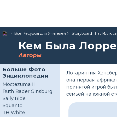
Все Ресурсы для Учителей
Storyboard That Иллюс
Кем Была Лорре
Авторы
Больше Фото
Лотарингия Хэнсбер
Энциклопедии
она первая африкан
Moctezuma II
принятой игрой был
Ruth Bader Ginsburg
семьей на южной ст
Sally Ride
Squanto
TH White