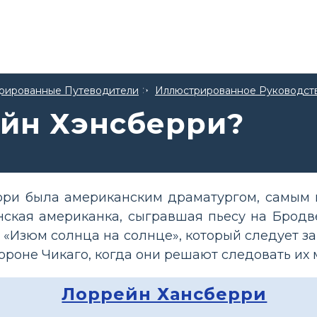
трированные Путеводители
Иллюстрированное Руководст
йн Хэнсберри?
ри была американским драматургом, самым и
ская американка, сыгравшая пьесу на Бродв
 «Изюм солнца на солнце», который следует з
ороне Чикаго, когда они решают следовать их 
Лоррейн Хансберри