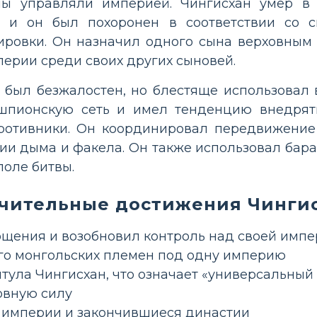
ны управляли империей. Чингисхан умер в 
а, и он был похоронен в соответствии со
ировки. Он назначил одного сына верховным
перии среди своих других сыновей.
 был безжалостен, но блестяще использовал 
шпионскую сеть и имел тенденцию внедрят
противники. Он координировал передвижение
ии дыма и факела. Он также использовал бара
поле битвы.
чительные достижения Чинги
щения и возобновил контроль над своей имп
о монгольских племен под одну империю
тула Чингисхан, что означает «универсальный
овную силу
 империи и закончившиеся династии