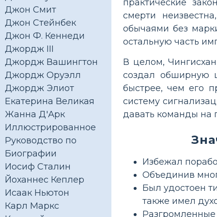
практические зако
Джон Смит
смерти неизвестн
Джон Стейнбек
обычаями без марк
Джон Ф. Кеннеди
остальную часть им
Джордж III
В целом, Чингисхан
Джордж Вашингтон
создал обширную 
Джордж Оруэлл
быстрее, чем его 
Джордж Элиот
систему сигнализац
Екатерина Великая
давать команды на 
Жанна Д'Арк
Иллюстрированное
Зна
Руководство по
Биографии
Избежал порабо
Иосиф Сталин
Объединив мног
Йоханнес Кеплер
Был удостоен ти
Исаак Ньютон
также имел дух
Карл Маркс
Разгромленные