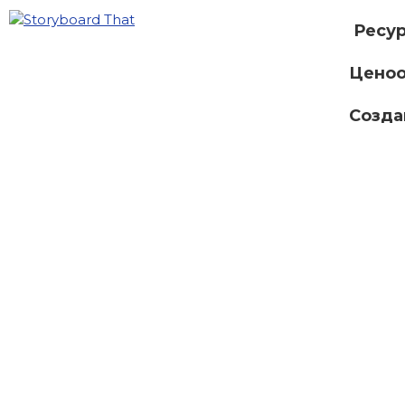
Ресу
Ценоо
Созда