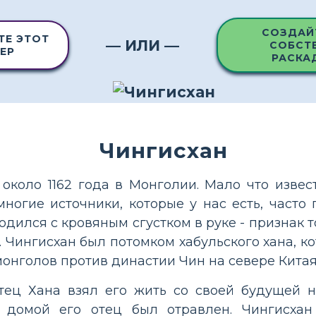
СОЗДАЙ
ТЕ ЭТОТ
— ИЛИ —
СОБСТ
ЕР
РАСКА
Чингисхан
около 1162 года в Монголии. Мало что извес
многие источники, которые у нас есть, часто 
одился с кровяным сгустком в руке - признак т
 Чингисхан был потомком хабульского хана, ко
монголов против династии Чин на севере Китая
отец Хана взял его жить со своей будущей н
е домой его отец был отравлен. Чингисха