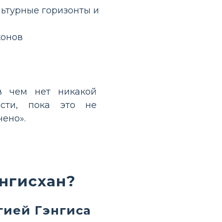
ьтурные горизонты и
конов
в чем нет никакой
ости, пока это не
чено».
ингисхан?
гией Гэнгиса