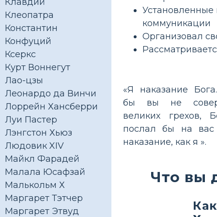
Клавдий
Установленные 
Клеопатра
коммуникации
Константин
Организовал св
Конфуций
Рассматриваетс
Ксеркс
Курт Воннегут
Лао-цзы
«Я наказание Бога
Леонардо да Винчи
бы вы не сове
Лоррейн Хансберри
великих грехов, 
Луи Пастер
послал бы на вас
Лэнгстон Хьюз
наказание, как я ».
Людовик XIV
Майкл Фарадей
Малала Юсафзай
Что вы 
Малькольм Х
Маргарет Тэтчер
Как
Маргарет Этвуд