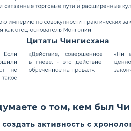
и связанные торговые пути и расширенные кул
ою империю по совокупности практических за
я как отец-основатель Монголии
Цитаты Чингисхана
. Если
«Действие, совершенное
«Ни 
ршили
в гневе, - это действие,
ценн
Бог не
обреченное на провал».
закон
 такое
думаете о том, кем был Ч
 создать активность с хроноло