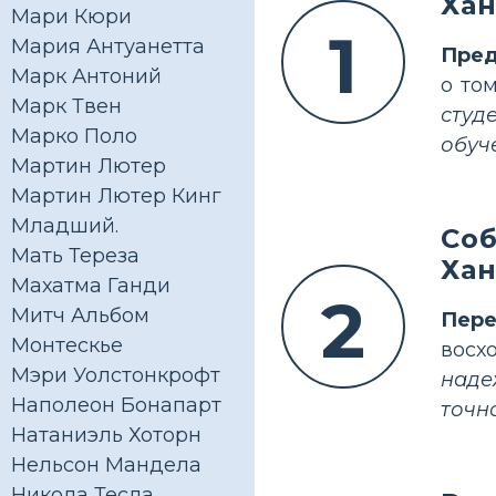
Хан
Мари Кюри
1
Мария Антуанетта
Пред
Марк Антоний
о то
Марк Твен
студ
Марко Поло
обуч
Мартин Лютер
Мартин Лютер Кинг
Младший.
Соб
Мать Тереза
Хан
Махатма Ганди
2
Митч Альбом
Пер
Монтескье
восх
Мэри Уолстонкрофт
наде
Наполеон Бонапарт
точн
Натаниэль Хоторн
Нельсон Мандела
Никола Тесла