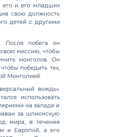
л его и его младших
рдив свою должность
ого детей с другими
. После побега он
 свою миссию, чтобы
нить монголов. Он
чтобы победить тех,
ной Монголией.
версальный вождь».
тался использовать
периями на западе и
раван за шпионскую
од мира, в течение
м и Европой, а его