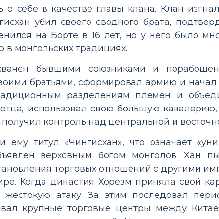
 о себе в качестве главы клана. Клан изгна
гисхан убил своего сводного брата, подтве
енился на Борте в 16 лет, но у него было мн
о в монгольских традициях.
хвачен бывшими союзниками и порабощен
воими братьями, сформировал армию и начал
радиционным разделениям племен и объеди
 отца, использовал свою большую кавалерию, 
и получил контроль над центральной и восточ
 ему титул «Чингисхан», что означает «уни
ъявлен верховным богом монголов. Хан пы
ановления торговых отношений с другими им
ире. Когда династия Хорезм приняла свой ка
 жестокую атаку. За этим последовал пери
ывал крупные торговые центры между Китае