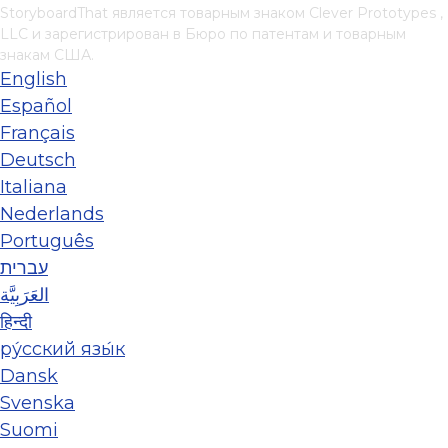
StoryboardThat является товарным знаком
Clever Prototypes ,
LLC
и зарегистрирован в Бюро по патентам и товарным
знакам США.
English
Español
Français
Deutsch
Italiana
Nederlands
Português
עברית
العَرَبِيَّة
हिन्दी
ру́сский язы́к
Dansk
Svenska
Suomi