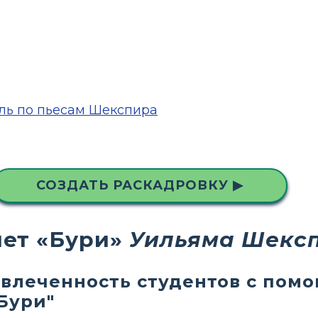
ль по пьесам Шекспира
СОЗДАТЬ РАСКАДРОВКУ ▶
чет «Бури»
Уильяма Шекс
влеченность студентов с пом
Бури"