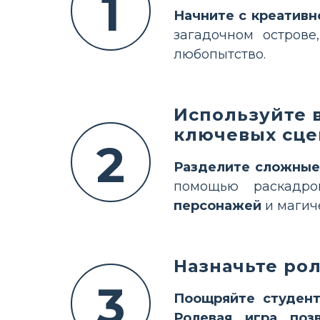
1
Начните с креативн
загадочном острове
любопытство.
Используйте 
ключевых сце
2
Разделите сложные
помощью раскадр
персонажей
и магич
Назначьте ро
3
Поощряйте студент
Ролевая игра поз