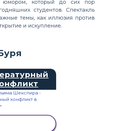
с юмором, который до сих пор
годняшних студентов. Спектакль
важные темы, как иллюзия против
открытие и искупление.
Буря
ературный
онфликт
ПРОСМОТР
АКТИВНОСТИ