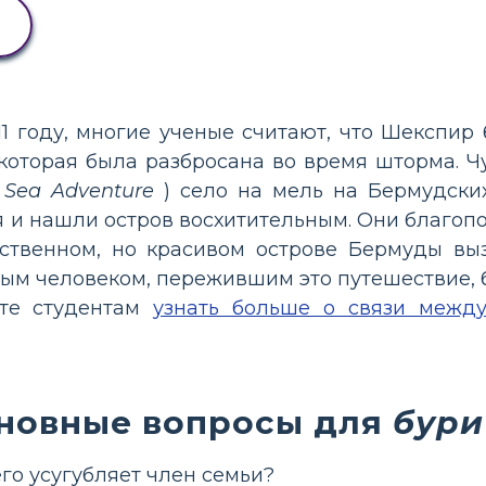
611 году, многие ученые считают, что Шекспи
которая была разбросана во время шторма. 
е
Sea Adventure
) село на мель на Бермудских
 и нашли остров восхитительным. Они благоп
нственном, но красивом острове Бермуды в
ным человеком, пережившим это путешествие, 
ите студентам
узнать больше о связи межд
новные вопросы для
бури
его усугубляет член семьи?