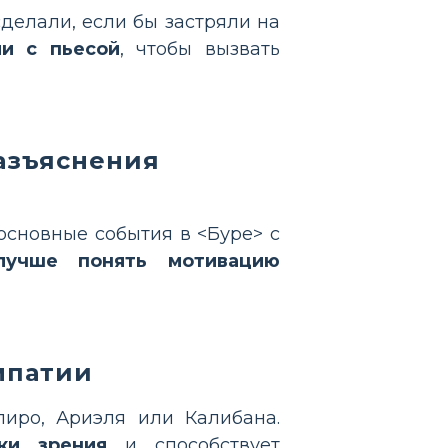
сделали, если бы застряли на
и с пьесой
, чтобы вызвать
азъяснения
основные события в <Буре> с
лучше понять мотивацию
мпатии
иро, Ариэля или Калибана.
ки зрения
и способствует