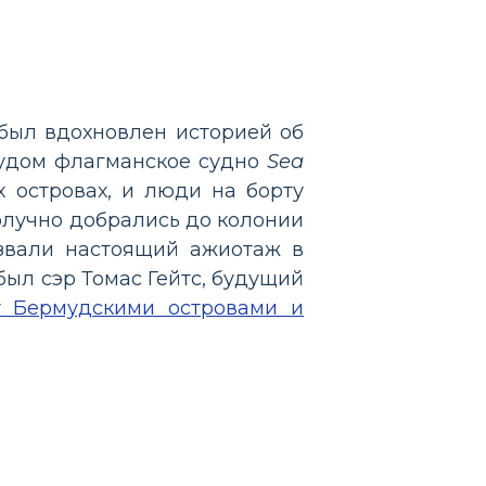
р был вдохновлен историей об
Чудом флагманское судно
Sea
 островах, и люди на борту
олучно добрались до колонии
ызвали настоящий ажиотаж в
был сэр Томас Гейтс, будущий
у Бермудскими островами и