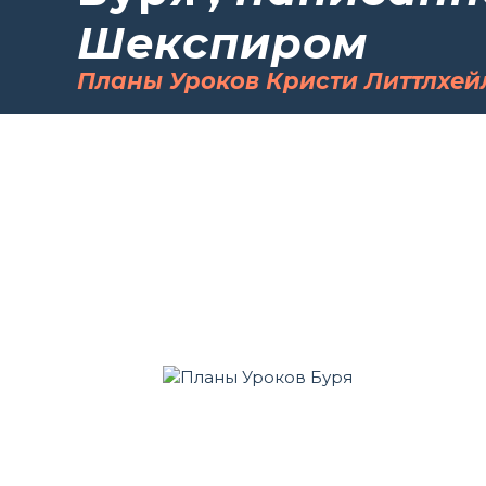
Шекспиром
Планы Уроков Кристи Литтлхей