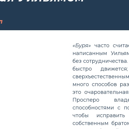
л
«Буря»
часто счита
написанным Уильям
без сотрудничества.
быстро движетс
сверхъестественны
много способов раз
это очаровательная
Просперо влад
способностями с п
чтобы исправить
собственным братом