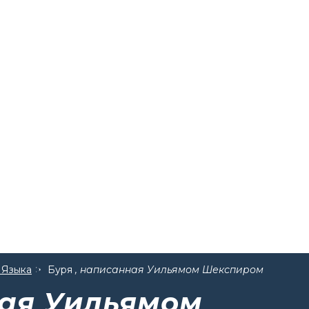
 Языка
Буря
, написанная Уильямом Шекспиром
ная Уильямом