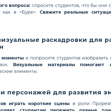
ого вопроса:
спросите студентов, что бы они 
, как в <Буре>.
Свяжите реальные ситуаци
визуальные раскадровки для р
н
 моменты
и попросите студентов изобразить 
овок.
Визуальные материалы помогают 
еские элементы.
ли персонажей для развития э
ов играть короткие сцены
в роли Прорезп
воляет студентам пережить разные точ