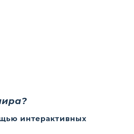
пира?
ощью интерактивных