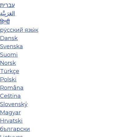
עברית
العَرَبِيَّة
हिन्दी
ру́сский язы́к
Dansk
Svenska
Suomi
Norsk
Türkçe
Polski
Româna
Ceština
Slovenský
Magyar
Hrvatski
български