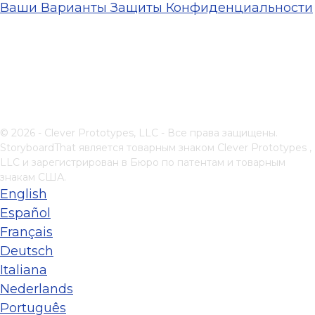
Ваши Варианты Защиты Конфиденциальности
© 2026 - Clever Prototypes, LLC - Все права защищены.
StoryboardThat является товарным знаком
Clever Prototypes ,
LLC
и зарегистрирован в Бюро по патентам и товарным
знакам США.
English
Español
Français
Deutsch
Italiana
Nederlands
Português