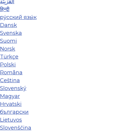
العَرَبِيَّة
हिन्दी
ру́сский язы́к
Dansk
Svenska
Suomi
Norsk
Türkçe
Polski
Româna
Ceština
Slovenský
Magyar
Hrvatski
български
Lietuvos
Slovenščina