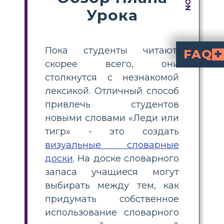
Урока
Пока студенты читают,
FAQ
скорее всего, они
Как учителя могут объясн
Если словарные термины в уроках немного более сложны, например, из другого периода времени или культуры, для их понимания учащимся потребуется дополнительный контекст. Учителя могут составить список словарных терминов при составлении планов уроков и определить, какой контекст нужен каждому
Какие компоненты должна включать в с
На каждой словарной доске должно быть описание, отрывок из рассказа, в котором слово используется в качестве контекста
столкнутся с незнакомой
лексикой. Отличный способ
привлечь студентов
новыми словами «Леди или
тигр» - это создать
визуальные словарные
доски
. На доске словарного
запаса учащиеся могут
выбирать между тем, как
придумать собственное
использование словарного