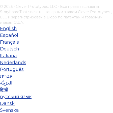
© 2026 - Clever Prototypes, LLC - Все права защищены.
StoryboardThat является товарным знаком
Clever Prototypes ,
LLC
и зарегистрирован в Бюро по патентам и товарным
знакам США.
English
Español
Français
Deutsch
Italiana
Nederlands
Português
עברית
العَرَبِيَّة
हिन्दी
ру́сский язы́к
Dansk
Svenska