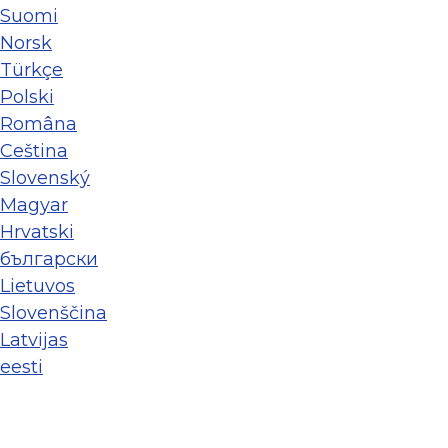
Suomi
Norsk
Türkçe
Polski
Româna
Ceština
Slovenský
Magyar
Hrvatski
български
Lietuvos
Slovenščina
Latvijas
eesti