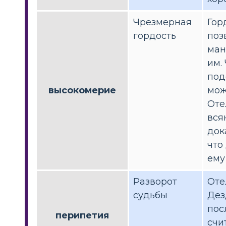
Чрезмерная
Гор
гордость
поз
ман
им.
под
высокомерие
мож
Оте
вся
док
что
ему
Разворот
Оте
судьбы
Дез
пос
перипетия
счи