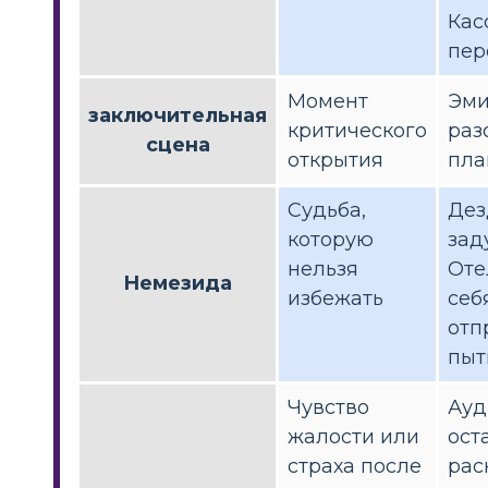
Кас
пер
Момент
Эми
заключительная
критического
раз
сцена
открытия
пла
Судьба,
Дез
которую
зад
нельзя
Оте
Немезида
избежать
себя
отп
пыт
Чувство
Ауд
жалости или
ост
страха после
рас