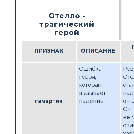
Отелло -
трагический
герой
ПРИЗНАК
ОПИСАНИЕ
Ошибка
Рев
героя,
Оте
которая
ста
вызывает
пад
гамартия
падение
он 
Он 
не 
сли
хор