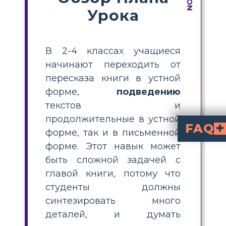
Урока
В 2-4 классах учащиеся
начинают переходить от
пересказа книги в устной
форме,
подведению
текстов и
продолжительные в устной
FAQ
форме, так и в письменной
форме. Этот навык может
Какими еще словами можн
«Экспозиция» относится к началу истории. Там мы знакомимся с главными героями истории и узнаем больше об обстановке и настроении
«Резолюция» относится к завершению повествования. В этой главе мы узнаем, что происходит с персонажами и как решаются их проблемы. В «Паутине Шарлотты» Уилбур находит новых знакомых, и мы узнаем о 
Как меняются персонажи
По ходу повествования Уилбур обретает уверенность в себе и открывает для себя значение дружбы и сострадания. Шарлотта, хотя и довольно маленькая, является примером того, как много можно сделать, чтобы поддержать друга.
быть сложной задачей с
главой книги, потому что
студенты должны
синтезировать много
деталей, и думать