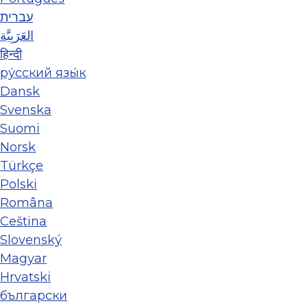
עברית
العَرَبِيَّة
हिन्दी
ру́сский язы́к
Dansk
Svenska
Suomi
Norsk
Türkçe
Polski
Româna
Ceština
Slovenský
Magyar
Hrvatski
български