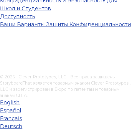
Конфиденциальность и Безопасность для
Школ и Студентов
Доступность
Ваши Варианты Защиты Конфиденциальности
© 2026 - Clever Prototypes, LLC - Все права защищены.
StoryboardThat является товарным знаком
Clever Prototypes ,
LLC
и зарегистрирован в Бюро по патентам и товарным
знакам США.
English
Español
Français
Deutsch