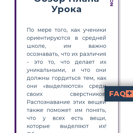
Урока
По мере того, как ученики
ориентируются в средней
школе, им важно
осознавать, что их различия
- это то, что делает их
уникальными, и что они
должны гордиться тем, как
они «выделяются» среди
FAQ
своих сверстников.
Распознавание этих вещей
Почему учащимся важно знако
Студенты не могут просто читать истории в вакууме. Поощряйте учащихся устанавливать св
Что учащиеся могут узнать о себе, читая «Чудо»?
Студенты могут сосредоточиться на том, что делает их уникальными 
также поможет им понять,
что у всех есть вещи,
которые выделяют их!