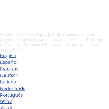
© 2026 - Clever Prototypes, LLC - Все права защищены.
StoryboardThat является товарным знаком
Clever Prototypes ,
LLC
и зарегистрирован в Бюро по патентам и товарным
знакам США.
English
Español
Français
Deutsch
Italiana
Nederlands
Português
עברית
العَرَبِيَّة