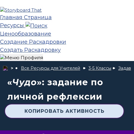
Главная Страница
Ресурсы
Ценообразование
Создание Раскадровки
Создать Раскадровку
Все Ресурсы для Учителей
3-5 Классы
Задава
«
Чудо
»: задание по
личной рефлексии
КОПИРОВАТЬ АКТИВНОСТЬ