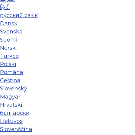
हिन्दी
ру́сский язы́к
Dansk
Svenska
Suomi
Norsk
Türkçe
Polski
Româna
Ceština
Slovenský
Magyar
Hrvatski
български
Lietuvos
Slovenščina