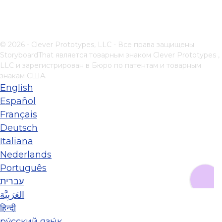
© 2026 - Clever Prototypes, LLC - Все права защищены.
StoryboardThat является товарным знаком
Clever Prototypes ,
LLC
и зарегистрирован в Бюро по патентам и товарным
знакам США.
English
Español
Français
Deutsch
Italiana
Nederlands
Português
עברית
العَرَبِيَّة
हिन्दी
ру́сский язы́к