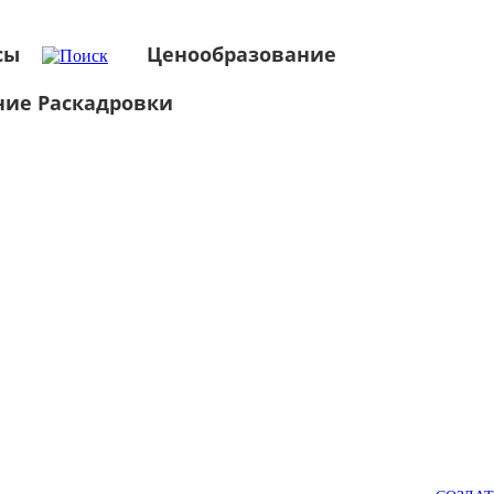
сы
Ценообразование
ние Раскадровки