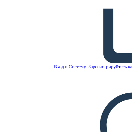
Христианство Биография
Скопируйте эту раскадровку
СОЗДАТЬ РАСКАДРОВКУ
Вход в Систему
Зарегистрируйтесь ка
ВОСПРОИЗВЕСТИ СЛАЙД-ШОУ
ПОЧИТАЙ МНЕ