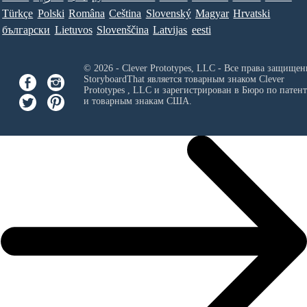
Türkçe
Polski
Româna
Ceština
Slovenský
Magyar
Hrvatski
български
Lietuvos
Slovenščina
Latvijas
eesti
© 2026 - Clever Prototypes, LLC - Все права защищен
StoryboardThat является товарным знаком
Clever
Prototypes , LLC
и зарегистрирован в Бюро по патен
и товарным знакам США.