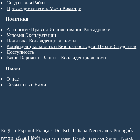
Создать для Работы
Присоединяйтесь к Моей Команде
Политики
Авторские Права и Использование Раскадровки
Условия Эксплуатации
Политика Конфиденциальности
Конфиденциальность и Безопасность для Школ и Студентов
Доступность
Ваши Варианты Защиты Конфиденциальности
Около
О нас
Свяжитесь с Нами
English
Español
Français
Deutsch
Italiana
Nederlands
Português
עברית
العَرَبِيَّة
हिन्दी
ру́сский язы́к
Dansk
Svenska
Suomi
Norsk