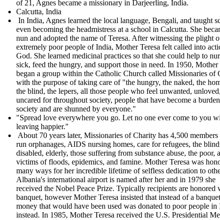
of 21, Agnes became a missionary in Darjeerling, India.
Calcutta, India
In India, Agnes learned the local language, Bengali, and taught s
even becoming the headmistress at a school in Calcutta. She bec
nun and adopted the name of Teresa. After witnessing the plight o
extremely poor people of India, Mother Teresa felt called into act
God. She learned medicinal practices so that she could help to nur
sick, feed the hungry, and support those in need. In 1950, Mother
began a group within the Catholic Church called Missionaries of 
with the purpose of taking care of "the hungry, the naked, the hom
the blind, the lepers, all those people who feel unwanted, unloved
uncared for throughout society, people that have become a burden
society and are shunned by everyone."
" Spread love everywhere you go. Let no one ever come to you w
leaving happier."
About 70 years later, Missionaries of Charity has 4,500 members 
run orphanages, AIDS nursing homes, care for refugees, the blind
disabled, elderly, those suffering from substance abuse, the poor, 
victims of floods, epidemics, and famine. Mother Teresa was hon
many ways for her incredible lifetime of selfless dedication to othe
Albania's international airport is named after her and in 1979 she
received the Nobel Peace Prize. Typically recipients are honored 
banquet, however Mother Teresa insisted that instead of a banquet
money that would have been used was donated to poor people in 
instead. In 1985, Mother Teresa received the U.S. Presidential Me