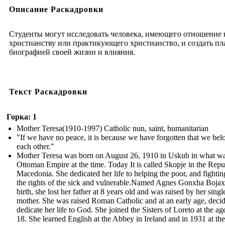
Описание Раскадровки
Студенты могут исследовать человека, имеющего отношение 
христианству или практикующего христианство, и создать пла
биографией своей жизни и влияния.
Текст Раскадровки
Горка: 1
Mother Teresa(1910-1997) Catholic nun, saint, humanitarian
"If we have no peace, it is because we have forgotten that we bel
each other."
Mother Teresa was born on August 26, 1910 in Uskub in what wa
Ottoman Empire at the time. Today It is called Skopje in the Repu
Macedonia. She dedicated her life to helping the poor, and fightin
the rights of the sick and vulnerable.Named Agnes Gonxha Bojax
birth, she lost her father at 8 years old and was raised by her singl
mother. She was raised Roman Catholic and at an early age, decid
dedicate her life to God. She joined the Sisters of Loreto at the ag
18. She learned English at the Abbey in Ireland and in 1931 at th