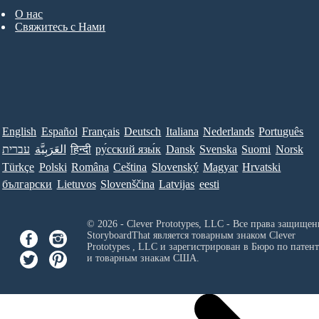
О нас
Свяжитесь с Нами
English
Español
Français
Deutsch
Italiana
Nederlands
Português
עברית
العَرَبِيَّة
हिन्दी
ру́сский язы́к
Dansk
Svenska
Suomi
Norsk
Türkçe
Polski
Româna
Ceština
Slovenský
Magyar
Hrvatski
български
Lietuvos
Slovenščina
Latvijas
eesti
© 2026 - Clever Prototypes, LLC - Все права защищен
StoryboardThat является товарным знаком
Clever
Prototypes , LLC
и зарегистрирован в Бюро по патен
и товарным знакам США.