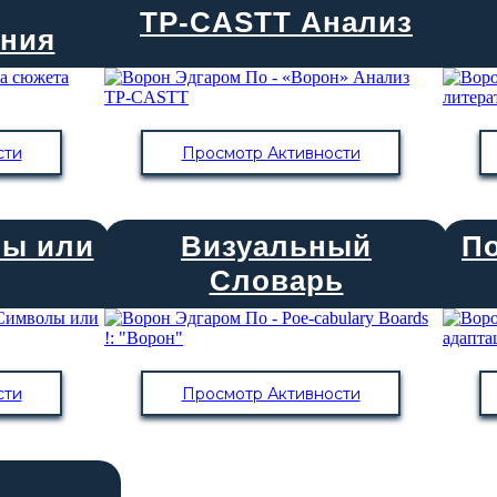
TP-CASTT Анализ
ения
сти
Просмотр Активности
лы или
Визуальный
П
Словарь
сти
Просмотр Активности