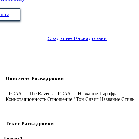
ости
Создание Раскадровки
Описание Раскадровки
TPCASTT The Raven - TPCASTT Название Парафраз
Коннотационность Отношение / Тон Сдвиг Название Стиль
Текст Раскадровки
Горка: 1