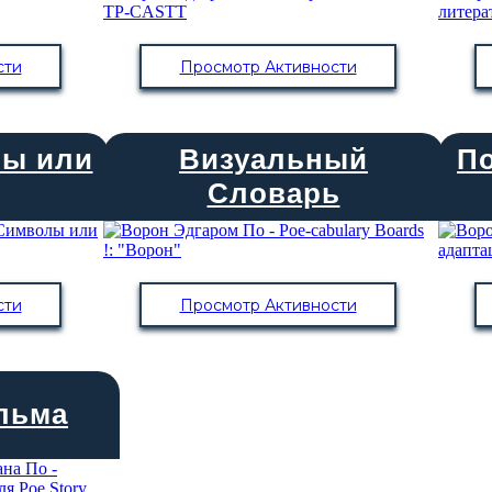
сти
Просмотр Активности
лы или
Визуальный
П
Словарь
сти
Просмотр Активности
льма