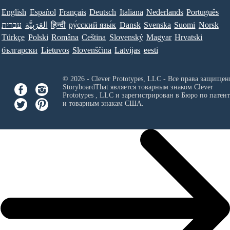
English
Español
Français
Deutsch
Italiana
Nederlands
Português
עברית
العَرَبِيَّة
हिन्दी
ру́сский язы́к
Dansk
Svenska
Suomi
Norsk
Türkçe
Polski
Româna
Ceština
Slovenský
Magyar
Hrvatski
български
Lietuvos
Slovenščina
Latvijas
eesti
© 2026 - Clever Prototypes, LLC - Все права защищен
StoryboardThat является товарным знаком
Clever
Prototypes , LLC
и зарегистрирован в Бюро по патен
и товарным знакам США.