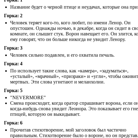
Название будет о черной птице и неудачах, которые она при
Горка: 2
Человек теряет кого-то, кого любит, по имени Ленор. Он
опустошен. Однажды ночью, в декабре, когда он сидит в св
комнате, он слышит стук. Ворон навещает его. Он злится, к
ему говорят, что он больше никогда не увидит Ленору.
Горка: 3
Человек сильно подавлен, и его охватила печаль.
Горка: 4
По использует такие слова, как «камера», «задуматься»,
«усталый», «мрачный», «призраки» и «угли», чтобы оживи
мертвых. Эти слова угнетают и меланхолии.
Горка: 5
"NEVERMORE"
Смена происходит, когда оратор спрашивает ворона, если о
когда-нибудь снова увидит Леонора. Это показывает его гне
птицей, которую он выкидывает.
Горка: 6
Прочитав стихотворение, мой заголовок был частично
правильным. Стихотворение было о вороне, но он представ