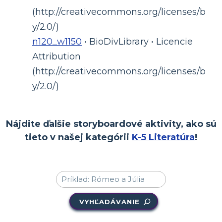
(http://creativecommons.org/licenses/b
y/2.0/)
n120_w1150
• BioDivLibrary • Licencie
Attribution
(http://creativecommons.org/licenses/b
y/2.0/)
Nájdite ďalšie storyboardové aktivity, ako sú
tieto v našej kategórii
K-5 Literatúra
!
VYHĽADÁVANIE