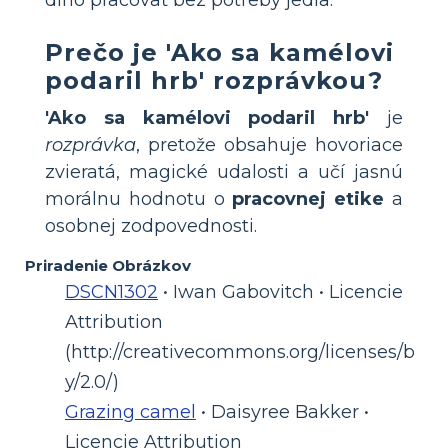
Prečo je 'Ako sa kamélovi
podaril hrb' rozprávkou?
'Ako sa kamélovi podaril hrb'
je
rozprávka
, pretože obsahuje hovoriace
zvieratá, magické udalosti a učí jasnú
morálnu hodnotu o
pracovnej etike
a
osobnej zodpovednosti.
Priradenie Obrázkov
DSCN1302
• Iwan Gabovitch • Licencie
Attribution
(http://creativecommons.org/licenses/b
y/2.0/)
Grazing camel
• Daisyree Bakker •
Licencie Attribution