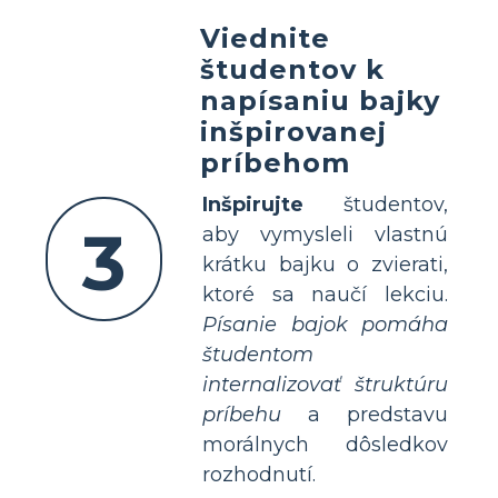
Viednite
študentov k
napísaniu bajky
inšpirovanej
príbehom
Inšpirujte
študentov,
3
aby vymysleli vlastnú
krátku bajku o zvierati,
ktoré sa naučí lekciu.
Písanie bajok pomáha
študentom
internalizovať štruktúru
príbehu
a predstavu
morálnych dôsledkov
rozhodnutí.