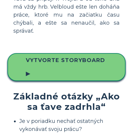
má vždy hrb. Velbloud ešte len doháňa
práce, ktoré mu na začiatku času
chýbali, a ešte sa nenaučil, ako sa
správať.
VYTVORTE STORYBOARD
▶
Základné otázky „Ako
sa ťave zadrhla“
Je v poriadku nechať ostatných
vykonávať svoju prácu?