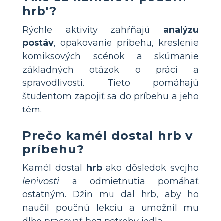
hrb'?
Rýchle aktivity zahŕňajú
analýzu
postáv
, opakovanie príbehu, kreslenie
komiksových scénok a skúmanie
základných otázok o práci a
spravodlivosti. Tieto pomáhajú
študentom zapojiť sa do príbehu a jeho
tém.
Prečo kamél dostal hrb v
príbehu?
Kamél dostal
hrb
ako dôsledok svojho
lenivosti
a odmietnutia pomáhať
ostatným. Džin mu dal hrb, aby ho
naučil poučnú lekciu a umožnil mu
dlho pracovať bez potreby jedla.