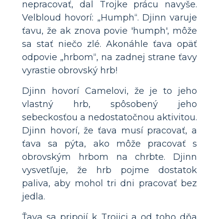
nepracovať, dal Trojke prácu navyše.
Velbloud hovorí: „Humph“. Djinn varuje
ťavu, že ak znova povie 'humph', môže
sa stať niečo zlé. Akonáhle ťava opäť
odpovie „hrbom“, na zadnej strane ťavy
vyrastie obrovský hrb!
Djinn hovorí Camelovi, že je to jeho
vlastný hrb, spôsobený jeho
sebeckosťou a nedostatočnou aktivitou.
Djinn hovorí, že ťava musí pracovať, a
ťava sa pýta, ako môže pracovať s
obrovským hrbom na chrbte. Djinn
vysvetľuje, že hrb pojme dostatok
paliva, aby mohol tri dni pracovať bez
jedla.
Ťava sa pripojí k Trojici a od toho dňa