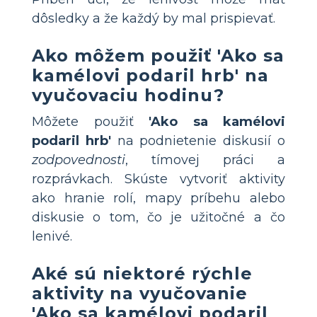
dôsledky a že každý by mal prispievať.
Ako môžem použiť 'Ako sa
kamélovi podaril hrb' na
vyučovaciu hodinu?
Môžete použiť
'Ako sa kamélovi
podaril hrb'
na podnietenie diskusií o
zodpovednosti
, tímovej práci a
rozprávkach. Skúste vytvoriť aktivity
ako hranie rolí, mapy príbehu alebo
diskusie o tom, čo je užitočné a čo
lenivé.
Aké sú niektoré rýchle
aktivity na vyučovanie
'Ako sa kamélovi podaril