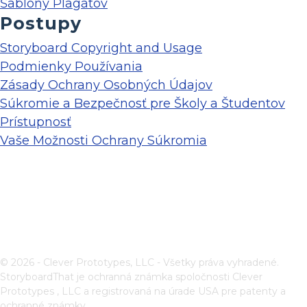
Šablóny Plagátov
Postupy
Storyboard Copyright and Usage
Podmienky Používania
Zásady Ochrany Osobných Údajov
Súkromie a Bezpečnosť pre Školy a Študentov
Prístupnosť
Vaše Možnosti Ochrany Súkromia
© 2026 - Clever Prototypes, LLC - Všetky práva vyhradené.
StoryboardThat je ochranná známka spoločnosti
Clever
Prototypes , LLC
a registrovaná na úrade USA pre patenty a
ochranné známky