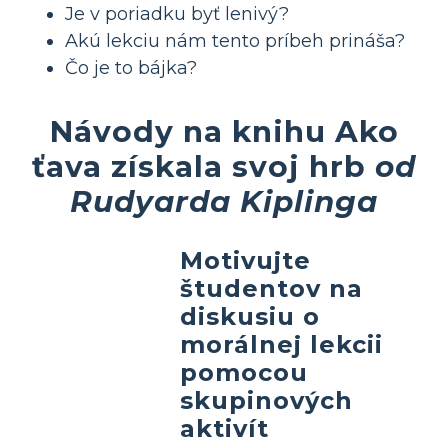
Je v poriadku byť lenivý?
Akú lekciu nám tento príbeh prináša?
Čo je to bájka?
Návody na knihu Ako
ťava získala svoj hrb
od
Rudyarda Kiplinga
Motivujte
študentov na
diskusiu o
morálnej lekcii
pomocou
skupinových
aktivít