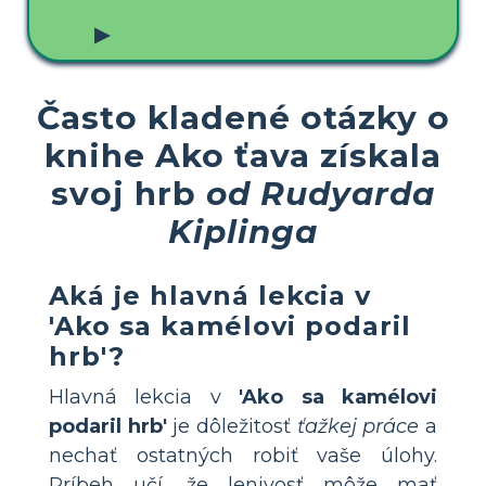
▶
Často kladené otázky o
knihe Ako ťava získala
svoj hrb
od Rudyarda
Kiplinga
Aká je hlavná lekcia v
'Ako sa kamélovi podaril
hrb'?
Hlavná lekcia v
'Ako sa kamélovi
podaril hrb'
je dôležitosť
ťažkej práce
a
nechať ostatných robiť vaše úlohy.
Príbeh učí, že lenivosť môže mať