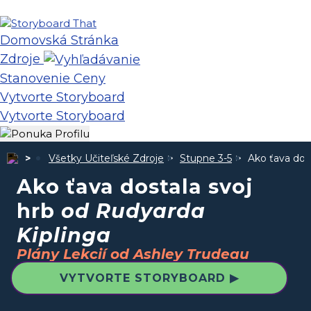
Domovská Stránka
Zdroje
Stanovenie Ceny
Vytvorte Storyboard
Vytvorte Storyboard
Všetky Učiteľské Zdroje
Stupne 3-5
Ako ťava dos
Ako ťava dostala svoj
hrb
od Rudyarda
Kiplinga
Plány Lekcií od Ashley Trudeau
VYTVORTE STORYBOARD ▶