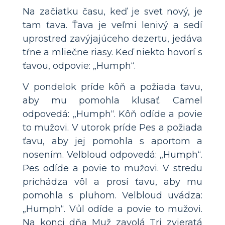
Na začiatku času, keď je svet nový, je
tam ťava. Ťava je veľmi lenivý a sedí
uprostred zavýjajúceho dezertu, jedáva
tŕne a mliečne riasy. Keď niekto hovorí s
ťavou, odpovie: „Humph“.
V pondelok príde kôň a požiada ťavu,
aby mu pomohla klusať. Camel
odpovedá: „Humph“. Kôň odíde a povie
to mužovi. V utorok príde Pes a požiada
ťavu, aby jej pomohla s aportom a
nosením. Velbloud odpovedá: „Humph“.
Pes odíde a povie to mužovi. V stredu
prichádza vôl a prosí ťavu, aby mu
pomohla s pluhom. Velbloud uvádza:
„Humph“. Vůl odíde a povie to mužovi.
Na konci dňa Muž zavolá Tri zvieratá