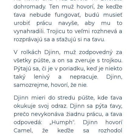
dohromady. Ten muž hovorí, že keďže
ťava nebude fungovať, budú musieť
urobiť prácu navyše, aby mu to
vynahradili. Trojicu to veľmi rozhnevá a
rozprávajú sa a sťažujú si na ťavu.
V rolkách Djinn, muž zodpovedný za
všetky púšte, a on sa zveruje s trojkou.
Pýtajú sa, či je v poriadku, keď je niekto
taký lenivý a nepracuje. Djinn,
samozrejme, hovorí, že nie.
Djinn mieri do stredu púšte, kde ťava
okukuje svoj odraz. Djinn sa pýta ťavy,
prečo nevykonáva žiadnu prácu, a ťava
odpovedá: „Humph“. Djinn hovorí
Camel, že keďže sa rozhodol