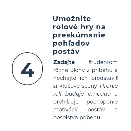
Umožnite
rolové hry na
preskúmanie
pohľadov
postáv
4
Zadajte
študentom
rôzne úlohy z príbehu a
nechajte ich predstaviť
si kľúčové scény.
Hranie
rolí buduje empatiu
a
prehlbuje pochopenie
motivácií postáv a
posolstva príbehu.