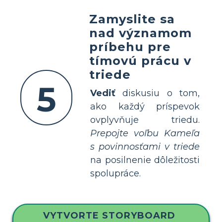
Zamyslite sa
nad významom
príbehu pre
tímovú prácu v
triede
5
Vediť
diskusiu o tom,
ako každý príspevok
ovplyvňuje triedu.
Prepojte voľbu Kameľa
s povinnosťami v triede
na posilnenie dôležitosti
spolupráce.
VYTVORTE STORYBOARD