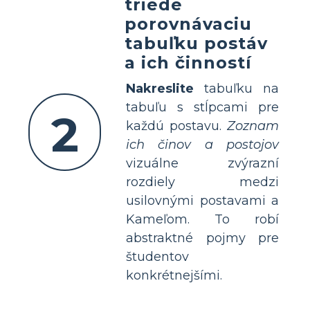
triede
porovnávaciu
tabuľku postáv
a ich činností
Nakreslite
tabuľku na
tabuľu s stĺpcami pre
2
každú postavu.
Zoznam
ich činov a postojov
vizuálne zvýrazní
rozdiely medzi
usilovnými postavami a
Kameľom. To robí
abstraktné pojmy pre
študentov
konkrétnejšími.