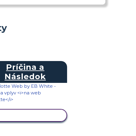
ty
Príčina a
Následok
ZOBRAZIŤ AKTIVITU