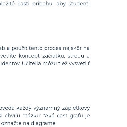
ležité časti príbehu, aby študenti
b a použiť tento proces najskôr na
vetlite koncept začiatku, stredu a
dentov. Učitelia môžu tiež vysvetliť
odpovedá každý významný zápletkový
i chvíľu otázku: "Aká časť grafu je
o označte na diagrame.