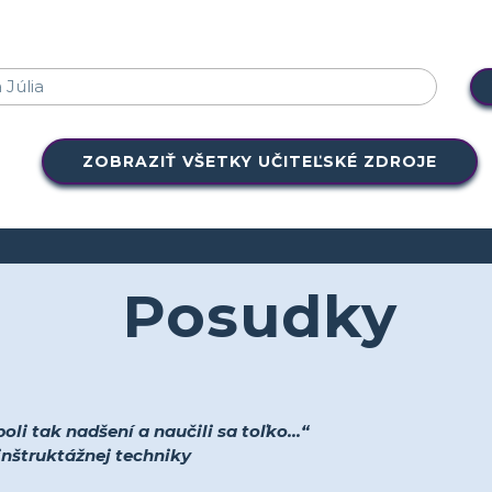
ZOBRAZIŤ VŠETKY UČITEĽSKÉ ZDROJE
Posudky
li tak nadšení a naučili sa toľko...“
 inštruktážnej techniky