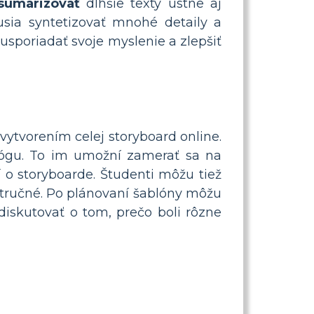
sumarizovať
dlhšie texty ústne aj
sia syntetizovať mnohé detaily a
 usporiadať svoje myslenie a zlepšiť
ytvorením celej storyboard online.
ógu. To im umožní zamerať sa na
 o storyboarde. Študenti môžu tiež
 stručné. Po plánovaní šablóny môžu
 diskutovať o tom, prečo boli rôzne