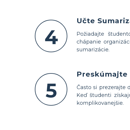
Učte Sumariz
4
Požiadajte študent
chápanie organizáci
sumarizácie.
Preskúmajte 
5
Často si prezerajte
Keď študenti získaj
komplikovanejšie.