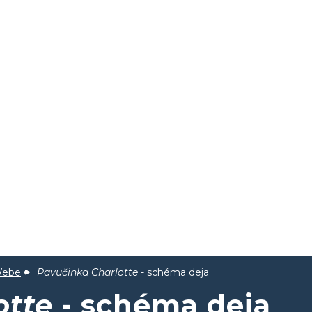
Webe
Pavučinka Charlotte
- schéma deja
otte
- schéma deja