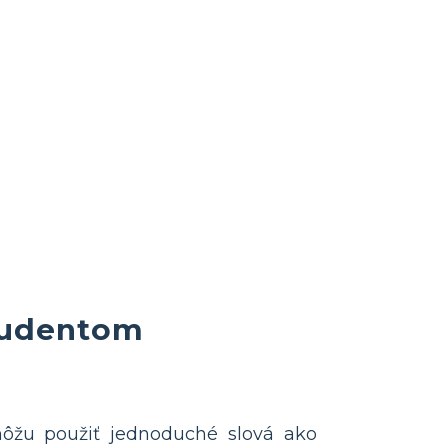
tudentom
 môžu použiť jednoduché slová ako