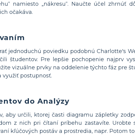
behu“ namiesto „nákresu“. Naučte účel zhrnúť dô
nich očakáva.
ovaním
brať jednoduchú poviedku podobnú Charlotte's We
čili študentov. Pre lepšie pochopenie najprv vys
ite vizuálne prvky na oddelenie týchto fáz pre štu
a využiť postupnosť.
entov do Analýzy
v, aby určili, ktorej časti diagramu zápletky z
dom z nich pri čítaní príbehu zastavíte. Urobte s
vaní kľúčových postáv a prostredia, napr. Potom t