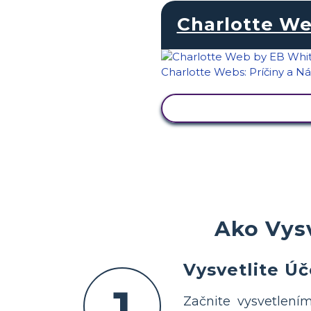
Charlotte W
ZOBRAZIŤ AKTIVIT
Ako Vys
Vysvetlite Úč
1
Začnite vysvetlení