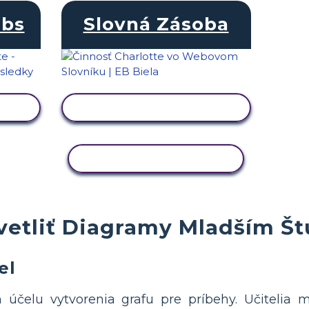
ebs
Slovná Zásoba
U
ZOBRAZIŤ AKTIVITU
KOPÍROVAŤ AKTIVITU
vetliť Diagramy Mladším Š
el
m účelu vytvorenia grafu pre príbehy. Učitelia