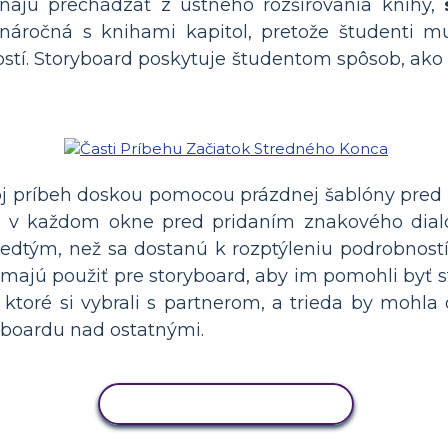
čínajú prechádzať z ústneho rozširovania knihy,
náročná s knihami kapitol, pretože študenti mu
lostí. Storyboard poskytuje študentom spôsob, ako
oj príbeh doskou pomocou prázdnej šablóny pred v
m v každom okne pred pridaním znakového dial
redtým, než sa dostanú k rozptýleniu podrobností
a majú použiť pre storyboard, aby im pomohli byť
, ktoré si vybrali s partnerom, a trieda by mohla
yboardu nad ostatnými.
KOPÍROVAŤ AKTIVITU