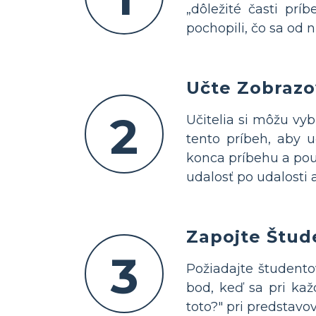
„dôležité časti prí
pochopili, čo sa od 
Učte Zobraz
2
Učitelia si môžu vy
tento príbeh, aby u
konca príbehu a použ
udalosť po udalosti 
Zapojte Štud
3
Požiadajte študento
bod, keď sa pri kaž
toto?" pri predstavo