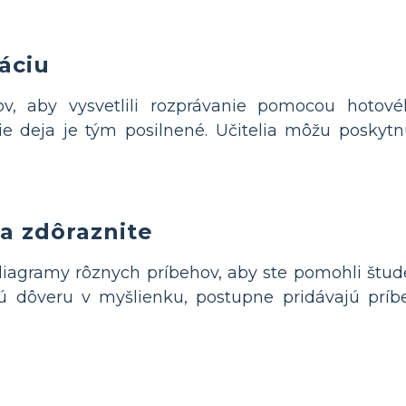
áciu
ov, aby vysvetlili rozprávanie pomocou hotov
e deja je tým posilnené. Učitelia môžu poskytn
a zdôraznite
 diagramy rôznych príbehov, aby ste pomohli štude
ú dôveru v myšlienku, postupne pridávajú príbe