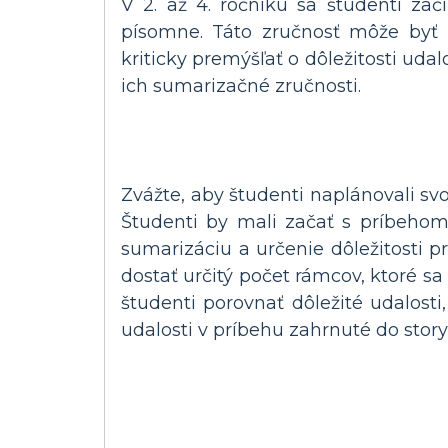
V 2. až 4. ročníku sa študenti za
písomne. Táto zručnosť môže byť 
kriticky premýšľať o dôležitosti uda
ich sumarizačné zručnosti.
Zvážte, aby študenti naplánovali sv
Študenti by mali začať s príbeho
sumarizáciu a určenie dôležitosti p
dostať určitý počet rámcov, ktoré s
študenti porovnať dôležité udalosti
udalosti v príbehu zahrnuté do stor