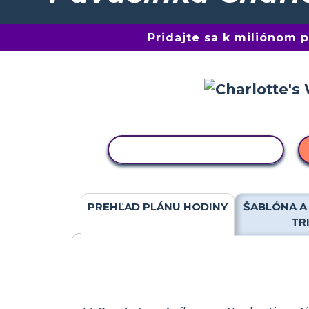
Pridajte sa k miliónom
KOPÍROVAŤ AKTIVITU
PREHĽAD PLÁNU HODINY
ŠABLÓNA A
TR