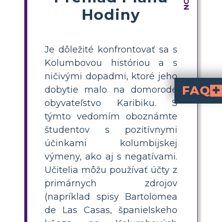
Hodiny
Je dôležité konfrontovať sa s
Kolumbovou históriou a s
ničivými dopadmi, ktoré jeho
FAQ
dobytie malo na domorodé
obyvateľstvo Karibiku. S
Aký bol vplyv Kolumb
na Karibik viedol k významným zmenám pre pôvod
Ako môžem vyučovať študentov o 
ako zmiešaninu pozitívnych a negatívnych výsledkov. Zvýrazni
Aké sú niektoré primárne zdroje, ktoré môžem použiť na vyučovanie o vp
písanie Bar
o zaobchádzaní
Columbov vlastný denník
z jeho plavieb. Tieto 
Ako viesť študentov p
skúmali život Kolumba
a zamerali sa na jeho plavby do Karibiku a
Prečo je dôležité š
pomáha študentom rozvíjať kritické myslenie a pochopiť zložito
týmto vedomím oboznámte
študentov s pozitívnymi
účinkami kolumbijskej
výmeny, ako aj s negatívami.
Učitelia môžu používať účty z
primárnych zdrojov
(napríklad spisy Bartolomea
de Las Casas, španielskeho