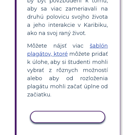
by byť povzbudení k tomu,
aby sa viac zameriavali na
druhú polovicu svojho života
a jeho interakcie v Karibiku,
ako na svoj raný život.
Môžete nájsť viac
šablón
plagátov, ktoré
môžete pridať
k úlohe, aby si študenti mohli
vybrať z rôznych možností
alebo aby od rozloženia
plagátu mohli začať úplne od
začiatku.
KOPÍROVAŤ AKTIVITU