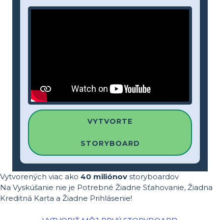
VYTVORTE
STORYBOARD
Vytvorených viac ako
40 miliónov
storyboardov
Na Vyskúšanie nie je Potrebné Žiadne Sťahovanie, Žiadna
Kreditná Karta a Žiadne Prihlásenie!