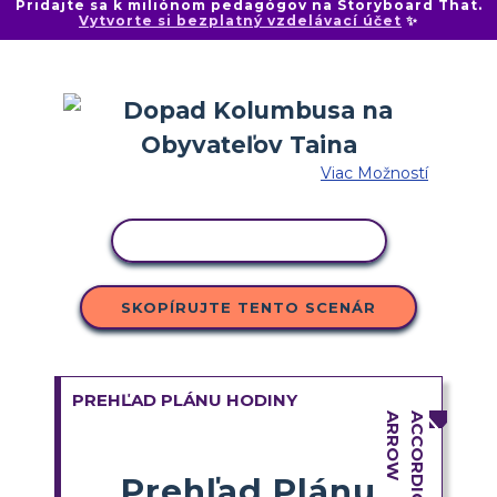
Pridajte sa k miliónom pedagógov na Storyboard That.
Vytvorte si bezplatný vzdelávací účet
✨
Viac Možností
KOPÍROVAŤ AKTIVITU
SKOPÍRUJTE TENTO SCENÁR
PREHĽAD PLÁNU HODINY
Prehľad Plánu