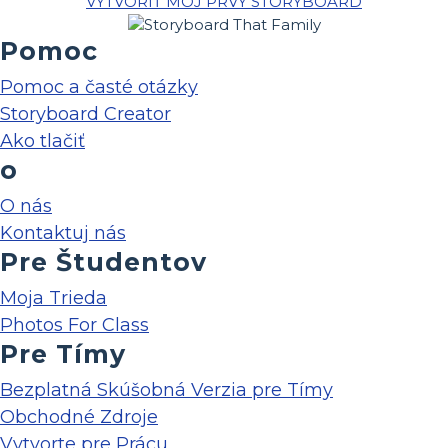
VYTVORIŤ MÔJ PRVÝ STORYBOARD
Pomoc
Pomoc a časté otázky
Storyboard Creator
Ako tlačiť
o
O nás
Kontaktuj nás
Pre Študentov
Moja Trieda
Photos For Class
Pre Tímy
Bezplatná Skúšobná Verzia pre Tímy
Obchodné Zdroje
Vytvorte pre Prácu