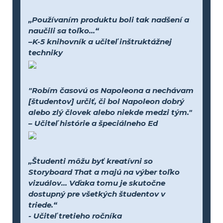
„Používaním produktu boli tak nadšení a
naučili sa toľko...“
–K-5 knihovník a učiteľ inštruktážnej
techniky
"Robím časovú os Napoleona a nechávam
[študentov] určiť, či bol Napoleon dobrý
alebo zlý človek alebo niekde medzi tým."
– Učiteľ histórie a špeciálneho Ed
„Študenti môžu byť kreatívni so
Storyboard That a majú na výber toľko
vizuálov... Vďaka tomu je skutočne
dostupný pre všetkých študentov v
triede.“
- Učiteľ tretieho ročníka