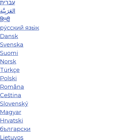
עברית
العَرَبِيَّة
हिन्दी
ру́сский язы́к
Dansk
Svenska
Suomi
Norsk
Türkçe
Polski
Româna
Ceština
Slovenský
Magyar
Hrvatski
български
Lietuvos