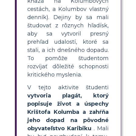
kňaza na Kolumbových
cestách, a Kolumbov vlastný
denník). Dejiny by sa mali
študovať z rôznych hľadísk,
aby sa vytvoril presný
prehľad udalostí, ktoré sa
stali, a ich dnešného dopadu.
To pomôže študentom
rozvíjať dôležité schopnosti
kritického myslenia.
V tejto aktivite študenti
vytvoria plagát, ktorý
popisuje život a úspechy
Krištofa Kolumba a zahŕňa
jeho dopad na pôvodné
obyvateľstvo Karibiku
. Mali