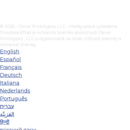
© 2026 - Clever Prototypes, LLC - Všetky práva vyhradené.
StoryboardThat je ochranná známka spoločnosti
Clever
Prototypes , LLC
a registrovaná na úrade USA pre patenty a
ochranné známky
English
Español
Français
Deutsch
Italiana
Nederlands
Português
עברית
العَرَبِيَّة
हिन्दी