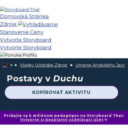
Domovská Stránka
Zdroje
Stanovenie Ceny
Vytvorte Storyboard
Vytvorte Storyboard
Všetky Učiteľské Zdroje
Umenie Anglického Jazyk
Postavy v
Duchu
KOPÍROVAŤ AKTIVITU
Pridajte sa k miliónom pedagógov na Storyboard That.
Vytvorte si bezplatný vzdelávací účet
✨