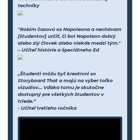
techniky
"Robím časovú os Napoleona a nechávam
[študentov] určiť, či bol Napoleon dobrý
alebo zlý človek alebo niekde medzi tým."
– Učiteľ histórie a špeciálneho Ed
„Študenti môžu byť kreatívni so
Storyboard That a majú na výber toľko
vizuálov... Vďaka tomu je skutočne
dostupný pre všetkých študentov v
triede.“
- Učiteľ tretieho ročníka