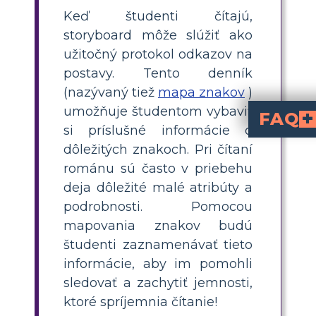
Keď študenti čítajú,
storyboard môže slúžiť ako
užitočný protokol odkazov na
postavy. Tento denník
(nazývaný tiež
mapa znakov
)
umožňuje študentom vybaviť
FAQ
si príslušné informácie o
Mapa postáv môže byť vytvorená rôznymi spôsobmi a je to technika na vizuálne zobrazenie toho, kto je každá postava. Pojednáva o fyzických črtách, o tom, čo postava hovorí a ako činy postavy ovplyvňujú príbeh. To pomáha študentom hlbšie pochopiť príbeh.
Prečo je dôležité porozu
Konflikt alebo napätie v príbehu je to, čo posúva príbeh ďalej
Castle Cranshaw, tiež známy ako Ghost, je žiak siedmeho ročníka, ktorý vo svojom ži
dôležitých znakoch. Pri čítaní
románu sú často v priebehu
deja dôležité malé atribúty a
podrobnosti. Pomocou
mapovania znakov budú
študenti zaznamenávať tieto
informácie, aby im pomohli
sledovať a zachytiť jemnosti,
ktoré spríjemnia čítanie!