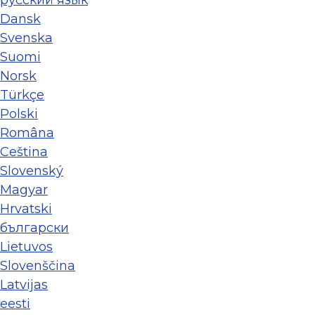
ру́сский язы́к
Dansk
Svenska
Suomi
Norsk
Türkçe
Polski
Româna
Ceština
Slovenský
Magyar
Hrvatski
български
Lietuvos
Slovenščina
Latvijas
eesti