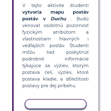
V tejto aktivite študenti
vytvoria mapu postáv
postáv v
Duchu
. Budú
venovať osobitnú pozornosť
fyzickým atribútom a
vlastnostiam hlavných i
vedľajších postáv. Študenti
môžu tiež poskytnúť
podrobné informácie
týkajúce sa výziev, ktorým
postava čelí, výziev, ktoré
postava kladie, a dôležitosti
postavy pre dej príbehu.
KOPÍROVAŤ AKTIVITU