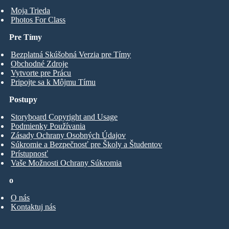
Moja Trieda
Photos For Class
Pre Tímy
Bezplatná Skúšobná Verzia pre Tímy
Obchodné Zdroje
Vytvorte pre Prácu
Pripojte sa k Môjmu Tímu
Postupy
Storyboard Copyright and Usage
Podmienky Používania
Zásady Ochrany Osobných Údajov
Súkromie a Bezpečnosť pre Školy a Študentov
Prístupnosť
Vaše Možnosti Ochrany Súkromia
o
O nás
Kontaktuj nás