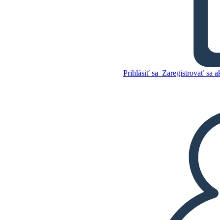
Duchové Postavy
Prihlásiť sa
Zaregistrovať sa a
Skopírujte tento
Storyboard
VYTVORIŤ STORYBOARD
Skopírujte tento
Storyboard
VYTVORIŤ STORYBOARD
PREHRAŤ PREZENTÁCIU
ČÍTAJ MI