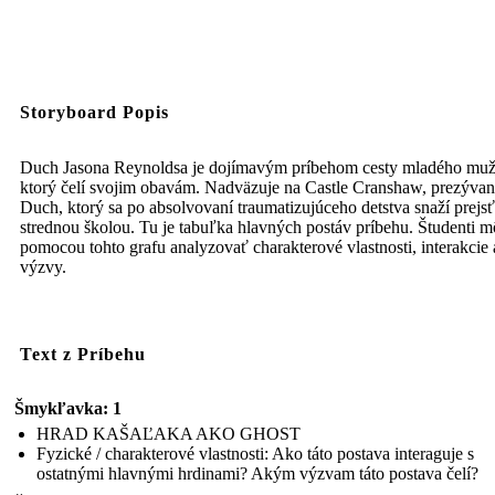
Storyboard Popis
Duch Jasona Reynoldsa je dojímavým príbehom cesty mladého muž
ktorý čelí svojim obavám. Nadväzuje na Castle Cranshaw, prezýva
Duch, ktorý sa po absolvovaní traumatizujúceho detstva snaží prejsť
strednou školou. Tu je tabuľka hlavných postáv príbehu. Študenti 
pomocou tohto grafu analyzovať charakterové vlastnosti, interakcie 
výzvy.
Text z Príbehu
Šmykľavka: 1
HRAD KAŠAĽAKA AKO GHOST
Fyzické / charakterové vlastnosti: Ako táto postava interaguje s
ostatnými hlavnými hrdinami? Akým výzvam táto postava čelí?