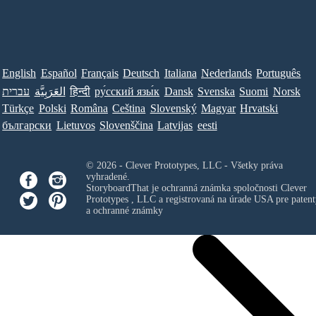
English
Español
Français
Deutsch
Italiana
Nederlands
Português
עברית
العَرَبِيَّة
हिन्दी
ру́сский язы́к
Dansk
Svenska
Suomi
Norsk
Türkçe
Polski
Româna
Ceština
Slovenský
Magyar
Hrvatski
български
Lietuvos
Slovenščina
Latvijas
eesti
© 2026 - Clever Prototypes, LLC - Všetky práva
vyhradené.
StoryboardThat je ochranná známka spoločnosti
Clever
Prototypes , LLC
a registrovaná na úrade USA pre patent
a ochranné známky