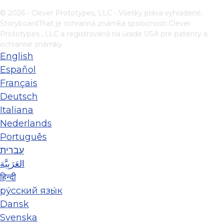
© 2026 - Clever Prototypes, LLC - Všetky práva vyhradené.
StoryboardThat je ochranná známka spoločnosti
Clever
Prototypes , LLC
a registrovaná na úrade USA pre patenty a
ochranné známky
English
Español
Français
Deutsch
Italiana
Nederlands
Português
עברית
العَرَبِيَّة
हिन्दी
ру́сский язы́к
Dansk
Svenska