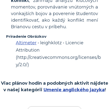
konflikt
, zahŕňajú analýzu kľúčových
momentov, porovnávanie vnútorných a
vonkajších bojov a poverenie študentov
identifikovať, ako každý konflikt mení
Brianovu cestu v príbehu.
Priradenie Obrázkov
Altimeter
• leighklotz • Licencie
Attribution
(http://creativecommons.org/licenses/b
y/2.0/)
Viac plánov hodín a podobných aktivít nájdete
v našej kategórii
Umenie anglického jazyka
!