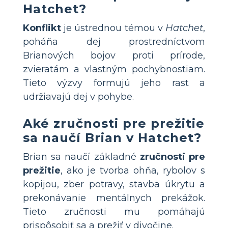
Hatchet?
Konflikt
je ústrednou témou v
Hatchet
,
poháňa dej prostredníctvom
Brianových bojov proti prírode,
zvieratám a vlastným pochybnostiam.
Tieto výzvy formujú jeho rast a
udržiavajú dej v pohybe.
Aké zručnosti pre prežitie
sa naučí Brian v Hatchet?
Brian sa naučí základné
zručnosti pre
prežitie
, ako je tvorba ohňa, rybolov s
kopijou, zber potravy, stavba úkrytu a
prekonávanie mentálnych prekážok.
Tieto zručnosti mu pomáhajú
prispôsobiť sa a prežiť v divočine.