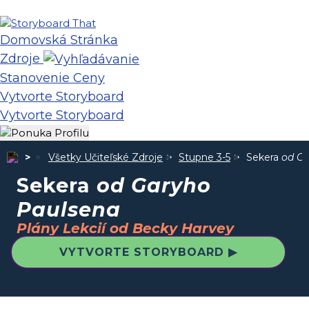
Domovská Stránka
Zdroje
Stanovenie Ceny
Vytvorte Storyboard
Vytvorte Storyboard
Všetky Učiteľské Zdroje
Stupne 3-5
Sekera
od Ga
Sekera
od Garyho
Paulsena
Plány Lekcií od Becky Harvey
VYTVORTE STORYBOARD ▶