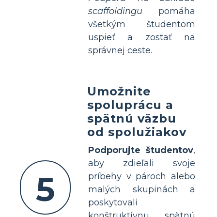
scaffoldingu
pomáha
všetkým študentom
uspieť a zostať na
správnej ceste.
Umožnite
spoluprácu a
spätnú väzbu
od spolužiakov
Podporujte študentov
,
aby zdieľali svoje
5
príbehy v pároch alebo
malých skupinách a
poskytovali
konštruktívnu spätnú