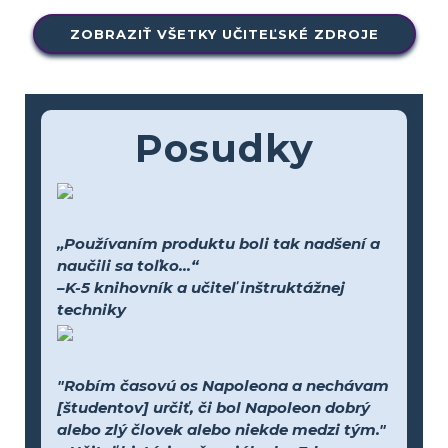
ZOBRAZIŤ VŠETKY UČITEĽSKÉ ZDROJE
Posudky
„Používaním produktu boli tak nadšení a
naučili sa toľko...“
–K-5 knihovník a učiteľ inštruktážnej
techniky
"Robím časovú os Napoleona a nechávam
[študentov] určiť, či bol Napoleon dobrý
alebo zlý človek alebo niekde medzi tým."