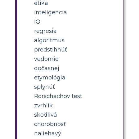
etika
inteligencia
IQ
regresia
algoritmus
predstihnúť
vedomie
dočasnej
etymológia
splynúť
Rorschachov test
zvrhlík
škodlivá
chorobnosť
naliehavý