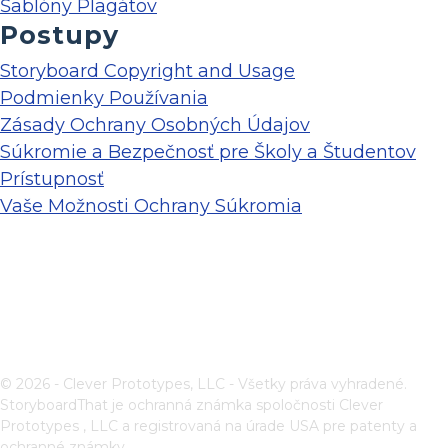
Šablóny Plagátov
Postupy
Storyboard Copyright and Usage
Podmienky Používania
Zásady Ochrany Osobných Údajov
Súkromie a Bezpečnosť pre Školy a Študentov
Prístupnosť
Vaše Možnosti Ochrany Súkromia
© 2026 - Clever Prototypes, LLC - Všetky práva vyhradené.
StoryboardThat je ochranná známka spoločnosti
Clever
Prototypes , LLC
a registrovaná na úrade USA pre patenty a
ochranné známky