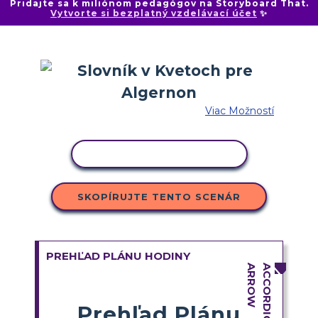
Pridajte sa k miliónom pedagógov na Storyboard That.
Vytvorte si bezplatný vzdelávací účet
✨
Viac Možností
KOPÍROVAŤ AKTIVITU
SKOPÍRUJTE TENTO SCENÁR
PREHĽAD PLÁNU HODINY
Prehľad Plánu