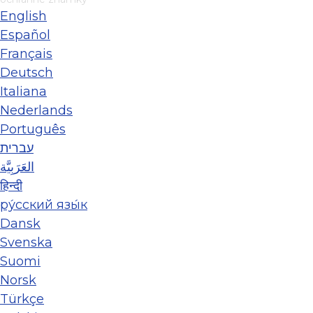
English
Español
Français
Deutsch
Italiana
Nederlands
Português
עברית
العَرَبِيَّة
हिन्दी
ру́сский язы́к
Dansk
Svenska
Suomi
Norsk
Türkçe