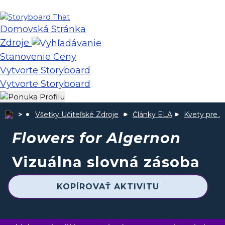
Domovská Stránka
Zdroje
Stanovenie Ceny
Vytvorte Storyboard
Vytvorte Storyboard
Všetky Učiteľské Zdroje
Články ELA
Kvety pre 
Flowers for Algernon
Vizuálna slovná zásoba
KOPÍROVAŤ AKTIVITU