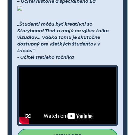
– Učiteľ histórie a špeciálneho Ed
„Študenti môžu byť kreatívni so
Storyboard That a majú na výber toľko
vizuálov... Vďaka tomu je skutočne
dostupný pre všetkých študentov v
triede.“
- Učiteľ tretieho ročníka