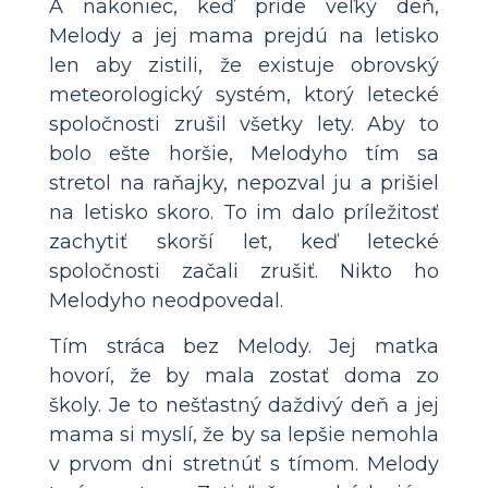
A nakoniec, keď príde veľký deň,
Melody a jej mama prejdú na letisko
len aby zistili, že existuje obrovský
meteorologický systém, ktorý letecké
spoločnosti zrušil všetky lety. Aby to
bolo ešte horšie, Melodyho tím sa
stretol na raňajky, nepozval ju a prišiel
na letisko skoro. To im dalo príležitosť
zachytiť skorší let, keď letecké
spoločnosti začali zrušiť. Nikto ho
Melodyho neodpovedal.
Tím stráca bez Melody. Jej matka
hovorí, že by mala zostať doma zo
školy. Je to nešťastný daždivý deň a jej
mama si myslí, že by sa lepšie nemohla
v prvom dni stretnúť s tímom. Melody