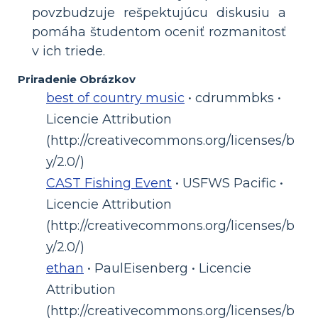
povzbudzuje rešpektujúcu diskusiu a
pomáha študentom oceniť rozmanitosť
v ich triede.
Priradenie Obrázkov
best of country music
• cdrummbks •
Licencie Attribution
(http://creativecommons.org/licenses/b
y/2.0/)
CAST Fishing Event
• USFWS Pacific •
Licencie Attribution
(http://creativecommons.org/licenses/b
y/2.0/)
ethan
• PaulEisenberg • Licencie
Attribution
(http://creativecommons.org/licenses/b