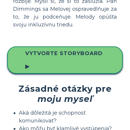
rozbije. Myslí si, že si to zaslúžia. Pán
Dimmings sa Melovej ospravedlňuje za
to, že ju podceňuje. Melody opúšťa
svoju inkluzívnu triedu.
VYTVORTE STORYBOARD
▶
Zásadné otázky pre
moju myseľ
Aká dôležitá je schopnosť
komunikovať?
Ako môžu byť klamlivé vystúpenia?