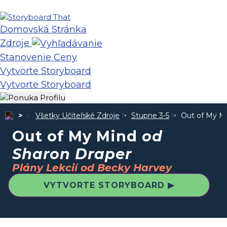
Domovská Stránka
Zdroje
Stanovenie Ceny
Vytvorte Storyboard
Vytvorte Storyboard
Všetky Učiteľské Zdroje
Stupne 3-5
Out of My M
Out of My Mind
od
Sharon Draper
Plány Lekcií od Becky Harvey
VYTVORTE STORYBOARD ▶