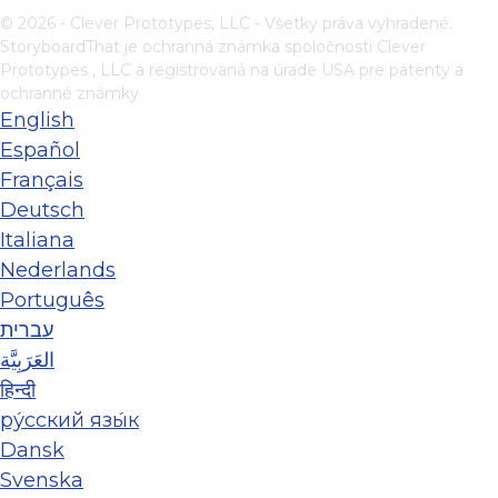
© 2026 - Clever Prototypes, LLC - Všetky práva vyhradené.
StoryboardThat je ochranná známka spoločnosti
Clever
Prototypes , LLC
a registrovaná na úrade USA pre patenty a
ochranné známky
English
Español
Français
Deutsch
Italiana
Nederlands
Português
עברית
العَرَبِيَّة
हिन्दी
ру́сский язы́к
Dansk
Svenska