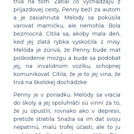
trvá na tom. Zatiaľ čo vychádzajú z
príjazdovej cesty, Penny beží za autom
a je zasiahnutá. Melody sa pokúsila
varovať mamičku, ale nemohla. Bola
bezmocná. Cítila sa, akoby mala deň,
keď jej zlatá rybka vyskočila z misy.
Melóda je zúrivá, že Penny bude mať
poškodenie mozgu a bude sa podobať
jej, na invalidnom vozíku, schopnej
komunikovať. Cítila, že je to jej vina, že
trvá na školskej dochádzke.
Penny je v poriadku. Melody sa vracia
do školy a jej spoluhráči sú vinní za to,
že ju opustili, rovnako ako v depresii,
pretože stratila. Snažia sa im dať svoju
nepatrnú, malú trofej účasti, ale to ju