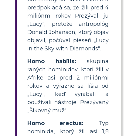
predpokladá sa, že žili pred 4
miliónmi rokov. Prezývali ju
„Lucy“, pretože antropológ
Donald Johanson, ktorý objav
objavil, počúval pieseň „Lucy
in the Sky with Diamonds“.
Homo habilis:
skupina
raných hominidov, ktorí žili v
Afrike asi pred 2 miliónmi
rokov a výrazne sa líšia od
„Lucy“, keď vyrábali a
používali nástroje. Prezývaný
„Šikovný muž“.
Homo erectus:
Typ
hominida, ktorý žil asi 1,8