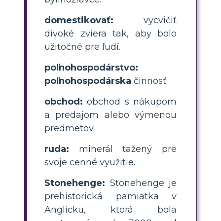
domestikovať:
vycvičiť
divoké zviera tak, aby bolo
užitočné pre ľudí.
poľnohospodárstvo:
poľnohospodárska
činnosť.
obchod:
obchod s nákupom
a predajom alebo výmenou
predmetov.
ruda:
minerál ťažený pre
svoje cenné využitie.
Stonehenge:
Stonehenge je
prehistorická pamiatka v
Anglicku, ktorá bola