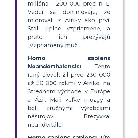
milióna - 200 000 pred n. L.
Vedci sa domnievajú, že
migrovali z Afriky ako prví.
Stáli úplne vzpriamene, a
preto ich prezývajú
„Vzpriamený muž“.
Homo sapiens
Neanderthalensis:
Tento
raný človek žil pred 230 000
až 30 000 rokmi v Afrike, na
Strednom východe, v Európe
a Ázii. Mali veľké mozgy a
boli zručnými výrobcami
nástrojov. Prezývka:
neandertálci.
Homo sapiens sapiens:
Títo