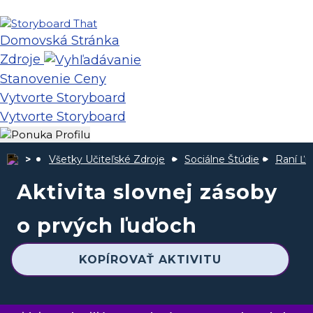
Domovská Stránka
Zdroje
Stanovenie Ceny
Vytvorte Storyboard
Vytvorte Storyboard
Všetky Učiteľské Zdroje
Sociálne Štúdie
Raní Ľu
Aktivita slovnej zásoby
o prvých ľuďoch
KOPÍROVAŤ AKTIVITU