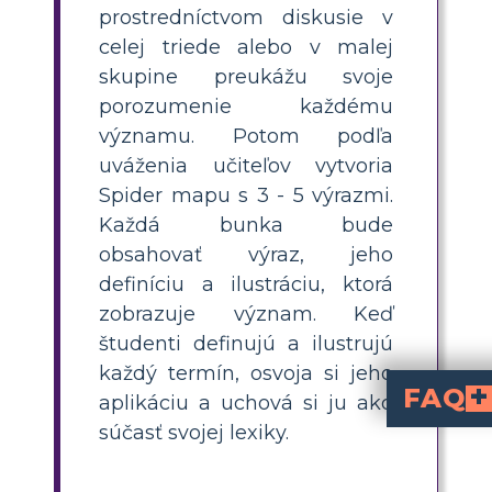
prostredníctvom diskusie v
celej triede alebo v malej
skupine preukážu svoje
porozumenie každému
významu. Potom podľa
uváženia učiteľov vytvoria
Spider mapu s 3 - 5 výrazmi.
Každá bunka bude
obsahovať výraz, jeho
definíciu a ilustráciu, ktorá
zobrazuje význam. Keď
študenti definujú a ilustrujú
každý termín, osvoja si jeho
FAQ
aplikáciu a uchová si ju ako
súčasť svojej lexiky.
je triedne cvičenie, pri ktorom sa študenti učia a ilustrujú kľúčové pojmy súvisiace s históriou včasných ľudí. To pomáha zlepšiť pochopeni
Ako vytvoriť storyboard pre slov
Na vytvorenie storyboardu pre slovnú zásob
, definujte každý pojem a nakreslite alebo nájdite ilustráciu
Aké sú základné s
Základné slová slovnej zásoby v
hominid, artefakt, prehistorický
. Tieto pojmy pomáhajú štu
Prečo je dôležité definovať a ilustrovať pojmy zo slovnej zásoby v hodiná
Definovanie a ilustrovanie pojmov zo slovnej zásoby
pomáha študentom hlbšie pochopiť významy, aplikovať pojmy v kontexte a zapamätať si i
Čo je pavúčia mapa a ako ju p
Pavúčia mapa je grafický organizér s centrálnou myšlienkou (napríklad Včasní