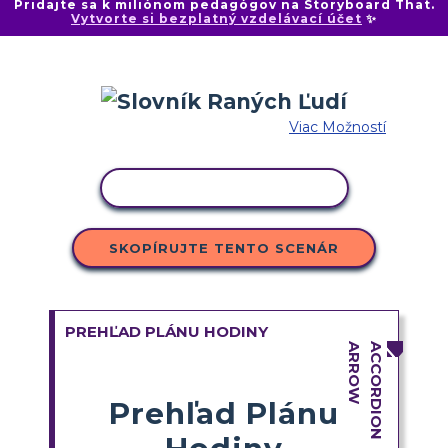
Pridajte sa k miliónom pedagógov na Storyboard That.
Vytvorte si bezplatný vzdelávací účet
✨
Viac Možností
KOPÍROVAŤ AKTIVITU
SKOPÍRUJTE TENTO SCENÁR
PREHĽAD PLÁNU HODINY
Prehľad Plánu
Hodiny