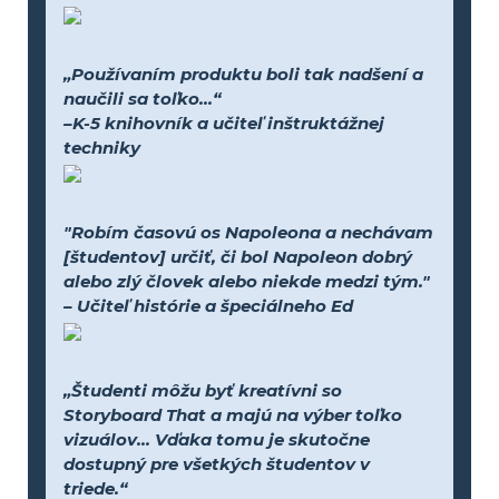
„Používaním produktu boli tak nadšení a
naučili sa toľko...“
–K-5 knihovník a učiteľ inštruktážnej
techniky
"Robím časovú os Napoleona a nechávam
[študentov] určiť, či bol Napoleon dobrý
alebo zlý človek alebo niekde medzi tým."
– Učiteľ histórie a špeciálneho Ed
„Študenti môžu byť kreatívni so
Storyboard That a majú na výber toľko
vizuálov... Vďaka tomu je skutočne
dostupný pre všetkých študentov v
triede.“