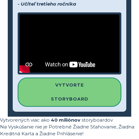
- Učiteľ tretieho ročníka
VYTVORTE
STORYBOARD
Vytvorených viac ako
40 miliónov
storyboardov
Na Vyskúšanie nie je Potrebné Žiadne Sťahovanie, Žiadna
Kreditná Karta a Žiadne Prihlásenie!