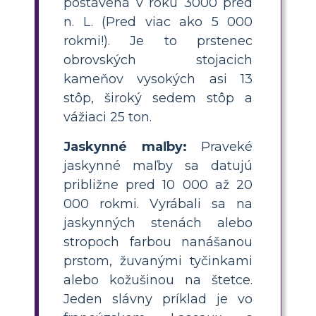
postavená v roku 3000 pred
n. L. (Pred viac ako 5 000
rokmi!). Je to prstenec
obrovských stojacich
kameňov vysokých asi 13
stôp, široký sedem stôp a
vážiaci 25 ton.
Jaskynné maľby:
Praveké
jaskynné maľby sa datujú
približne pred 10 000 až 20
000 rokmi. Vyrábali sa na
jaskynných stenách alebo
stropoch farbou nanášanou
prstom, žuvanými tyčinkami
alebo kožušinou na štetce.
Jeden slávny príklad je vo