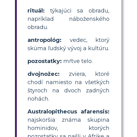
rituál:
týkajúci sa obradu,
napríklad náboženského
obradu.
antropológ:
vedec, ktorý
skúma ľudský vývoj a kultúru.
pozostatky:
mŕtve telo.
dvojnožec:
zviera, ktoré
chodí namiesto na všetkých
štyroch na dvoch zadných
nohách.
Australopithecus afarensis:
najskoršia známa skupina
hominidov, ktorých
pozostatky sa našli v Afrike a