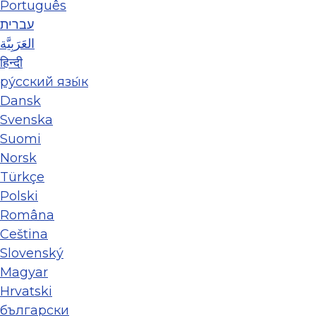
Português
עברית
العَرَبِيَّة
हिन्दी
ру́сский язы́к
Dansk
Svenska
Suomi
Norsk
Türkçe
Polski
Româna
Ceština
Slovenský
Magyar
Hrvatski
български