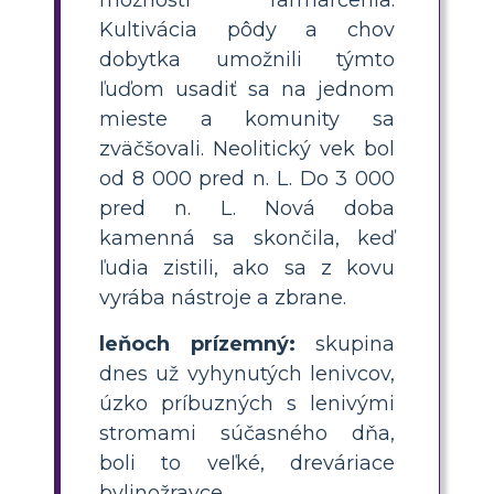
Kultivácia pôdy a chov
dobytka umožnili týmto
ľuďom usadiť sa na jednom
mieste a komunity sa
zväčšovali. Neolitický vek bol
od 8 000 pred n. L. Do 3 000
pred n. L. Nová doba
kamenná sa skončila, keď
ľudia zistili, ako sa z kovu
vyrába nástroje a zbrane.
leňoch prízemný:
skupina
dnes už vyhynutých lenivcov,
úzko príbuzných s lenivými
stromami súčasného dňa,
boli to veľké, dreváriace
bylinožravce.