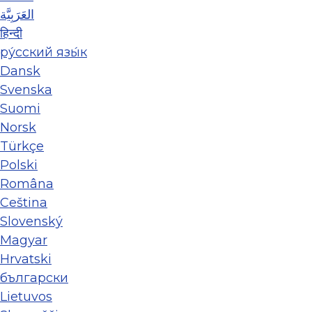
العَرَبِيَّة
हिन्दी
ру́сский язы́к
Dansk
Svenska
Suomi
Norsk
Türkçe
Polski
Româna
Ceština
Slovenský
Magyar
Hrvatski
български
Lietuvos