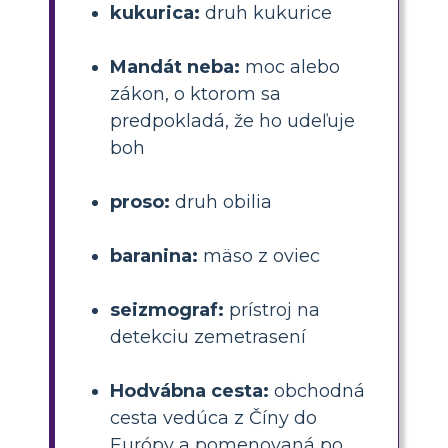
kukurica:
druh kukurice
Mandát neba:
moc alebo
zákon, o ktorom sa
predpokladá, že ho udeľuje
boh
proso:
druh obilia
baranina:
mäso z oviec
seizmograf:
prístroj na
detekciu zemetrasení
Hodvábna cesta:
obchodná
cesta vedúca z Číny do
Európy a pomenovaná po