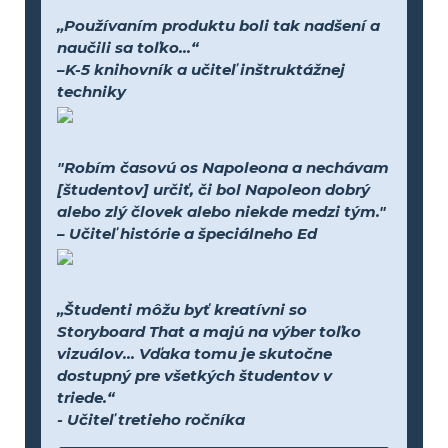
„Používaním produktu boli tak nadšení a
naučili sa toľko...“
–K-5 knihovník a učiteľ inštruktážnej
techniky
"Robím časovú os Napoleona a nechávam
[študentov] určiť, či bol Napoleon dobrý
alebo zlý človek alebo niekde medzi tým."
– Učiteľ histórie a špeciálneho Ed
„Študenti môžu byť kreatívni so
Storyboard That a majú na výber toľko
vizuálov... Vďaka tomu je skutočne
dostupný pre všetkých študentov v
triede.“
- Učiteľ tretieho ročníka