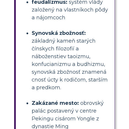
feudalizmus:
systém vlády
založený na vlastníkoch pôdy
a nájomcoch
Synovská zbožnosť:
základný kameň starých
čínskych filozofií a
náboženstiev taoizmu,
konfucianizmu a budhizmu,
synovská zbožnosť znamená
cnosť úcty k rodičom, starším
a predkom.
Zakázané mesto:
obrovský
palác postavený v centre
Pekingu cisárom Yongle z
dynastie Ming