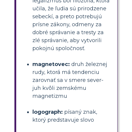
legalizmus bol filozofia, ktorá
učila, že ľudia sú prirodzene
sebeckí, a preto potrebujú
prísne zákony, odmeny za
dobré správanie a tresty za
zlé správanie, aby vytvorili
pokojnú spoločnosť.
magnetovec:
druh železnej
rudy, ktorá má tendenciu
zarovnať sa v smere sever-
juh kvôli zemskému
magnetizmu
logograph:
písaný znak,
ktorý predstavuje slovo