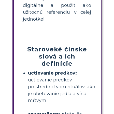
digitálne a použiť ako
užitočnú referenciu v celej
jednotke!
Staroveké čínske
slová a ich
definície
uctievanie predkov:
uctievanie predkov
prostredníctvom rituálov, ako
je obetovanie jedla a vína
mŕtvym