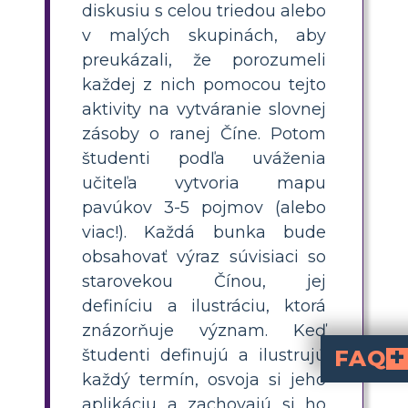
diskusiu s celou triedou alebo
v malých skupinách, aby
preukázali, že porozumeli
každej z nich pomocou tejto
aktivity na vytváranie slovnej
zásoby o ranej Číne. Potom
študenti podľa uváženia
učiteľa vytvoria mapu
pavúkov 3-5 pojmov (alebo
viac!). Každá bunka bude
obsahovať výraz súvisiaci so
starovekou Čínou, jej
definíciu a ilustráciu, ktorá
znázorňuje význam. Keď
FAQ
študenti definujú a ilustrujú
každý termín, osvoja si jeho
Ako slovná zásoba ovply
Pri spoznávaní nových miest, ľudí a historických udalostí v spoločenských štúdiách, ako je napríklad staroveká Čína, s
Ako môžu učitelia 
Rozvoj slovnej zásoby je základom pre všetky predmety a je obzvlášť dôležitý v spoločenských štúdiách. Študenti si osvojujú novú slovnú zásobu prostredníctvom oboznámenia sa s jazykom z množstva materiálov na čítanie, diskusií a prezentácií. Je tiež užitočné zobraziť ukážku nových termí
aplikáciu a zachovajú si ho