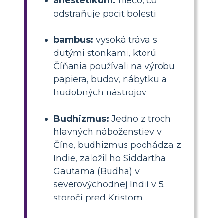
anestetikum:
niečo, čo
odstraňuje pocit bolesti
bambus:
vysoká tráva s
dutými stonkami, ktorú
Číňania používali na výrobu
papiera, budov, nábytku a
hudobných nástrojov
Budhizmus:
Jedno z troch
hlavných náboženstiev v
Číne, budhizmus pochádza z
Indie, založil ho Siddartha
Gautama (Budha) v
severovýchodnej Indii v 5.
storočí pred Kristom.