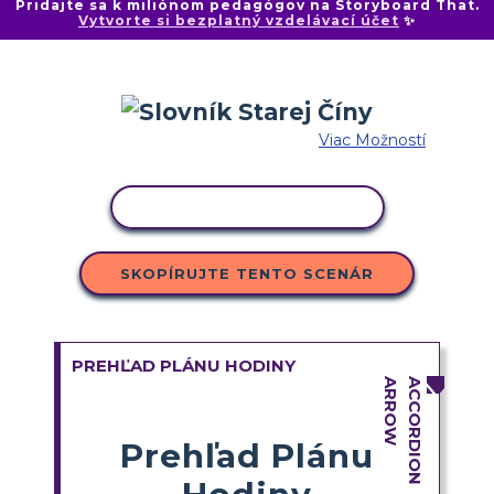
Pridajte sa k miliónom pedagógov na Storyboard That.
Vytvorte si bezplatný vzdelávací účet
✨
Viac Možností
KOPÍROVAŤ AKTIVITU
SKOPÍRUJTE TENTO SCENÁR
PREHĽAD PLÁNU HODINY
Prehľad Plánu
Hodiny