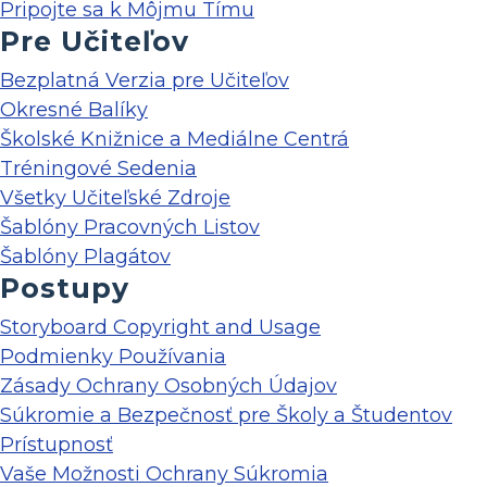
Pripojte sa k Môjmu Tímu
Pre Učiteľov
Bezplatná Verzia pre Učiteľov
Okresné Balíky
Školské Knižnice a Mediálne Centrá
Tréningové Sedenia
Všetky Učiteľské Zdroje
Šablóny Pracovných Listov
Šablóny Plagátov
Postupy
Storyboard Copyright and Usage
Podmienky Používania
Zásady Ochrany Osobných Údajov
Súkromie a Bezpečnosť pre Školy a Študentov
Prístupnosť
Vaše Možnosti Ochrany Súkromia