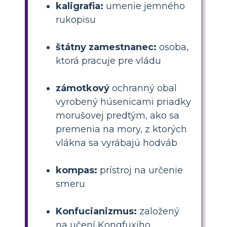
kaligrafia:
umenie jemného
rukopisu
štátny zamestnanec:
osoba,
ktorá pracuje pre vládu
zámotkový
ochranný obal
vyrobený húsenicami priadky
morušovej predtým, ako sa
premenia na mory, z ktorých
vlákna sa vyrábajú hodváb
kompas:
prístroj na určenie
smeru
Konfucianizmus:
založený
na učení Kongfuxiho