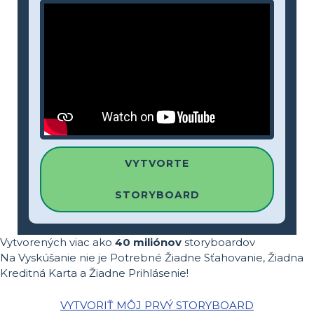
VYTVORTE
STORYBOARD
Vytvorených viac ako
40 miliónov
storyboardov
Na Vyskúšanie nie je Potrebné Žiadne Sťahovanie, Žiadna
Kreditná Karta a Žiadne Prihlásenie!
VYTVORIŤ MÔJ PRVÝ STORYBOARD