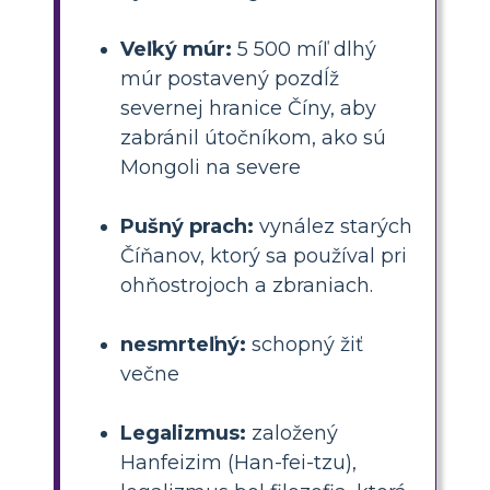
Veľký múr:
5 500 míľ dlhý
múr postavený pozdĺž
severnej hranice Číny, aby
zabránil útočníkom, ako sú
Mongoli na severe
Pušný prach:
vynález starých
Číňanov, ktorý sa používal pri
ohňostrojoch a zbraniach.
nesmrteľný:
schopný žiť
večne
Legalizmus:
založený
Hanfeizim (Han-fei-tzu),