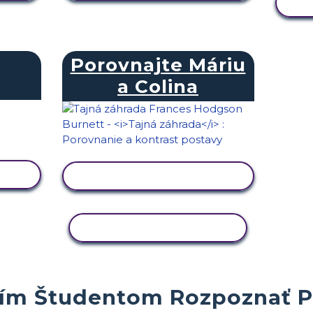
Porovnajte Máriu
a Colina
U
ZOBRAZIŤ AKTIVITU
KOPÍROVAŤ AKTIVITU
ím Študentom Rozpoznať Po