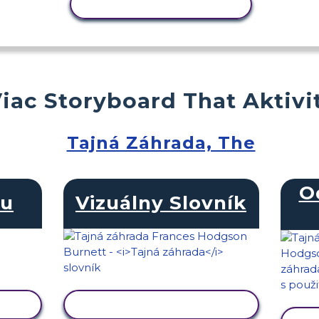
KOPÍROVAŤ AKTIVITU
iac Storyboard That Aktivi
Tajná Záhrada, The
O
du
Vizuálny Slovník
U
ZOBRAZIŤ AKTIVITU