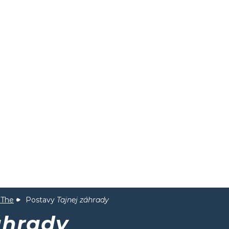
 The
Postavy
Tajnej záhrady
áhrady