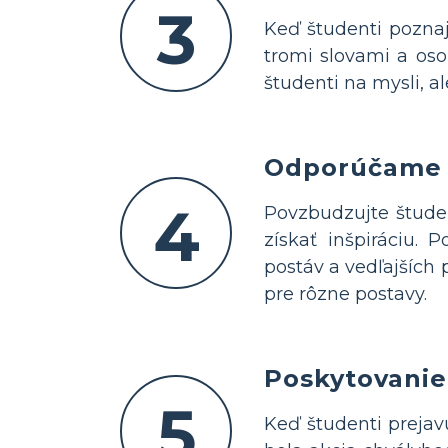
3
Keď študenti poznaj
tromi slovami a osob
študenti na mysli, al
Odporúčame p
4
Povzbudzujte študen
získať inšpiráciu. 
postáv a vedľajších 
pre rôzne postavy.
Poskytovanie
5
Keď študenti prejav