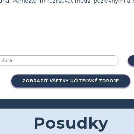
dná. Pomôžte im rozlišovať medzi pozitívnymi a
ZOBRAZIŤ VŠETKY UČITEĽSKÉ ZDROJE
Posudky