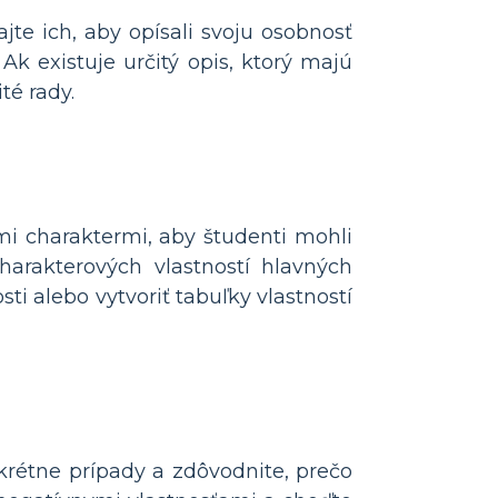
jte ich, aby opísali svoju osobnosť
 Ak existuje určitý opis, ktorý majú
té rady.
ými charaktermi, aby študenti mohli
charakterových vlastností hlavných
ti alebo vytvoriť tabuľky vlastností
nkrétne prípady a zdôvodnite, prečo