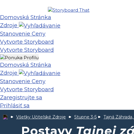
Domovská Stránka
Zdroje
Stanovenie Ceny
Vytvorte Storyboard
Vytvorte Storyboard
Domovská Stránka
Zdroje
Stanovenie Ceny
Vytvorte Storyboard
Zaregistrujte sa
Prihlásiť sa
Všetky Učiteľské Zdroje
Stupne 3-5
Tajná Záhrada,
Postavy
Tajnej z