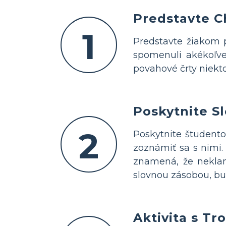
Predstavte C
1
Predstavte žiakom p
spomenuli akékoľvek
povahové črty niekto
Poskytnite S
2
Poskytnite študento
zoznámiť sa s nimi.
znamená, že neklam
slovnou zásobou, bud
Aktivita s Tr