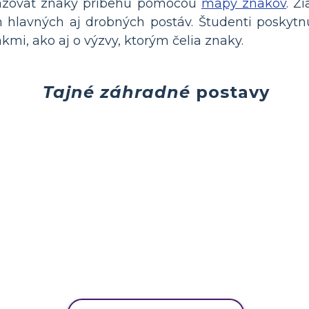
brazovať znaky príbehu pomocou
mapy znakov
. Ž
m hlavných aj drobných postáv. Študenti poskyt
mi, ako aj o výzvy, ktorým čelia znaky.
Tajné záhradné
postavy