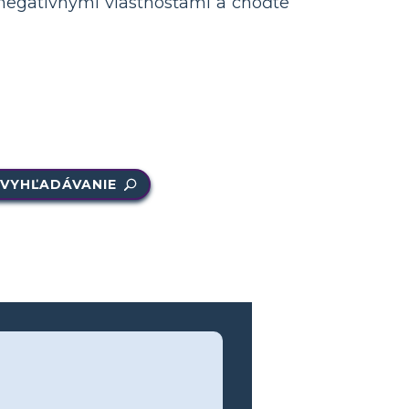
 negatívnymi vlastnosťami a choďte
VYHĽADÁVANIE