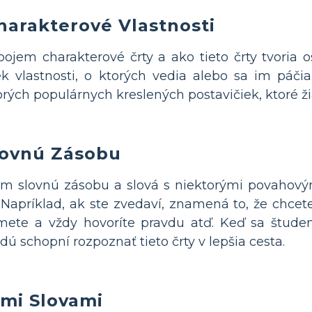
harakterové Vlastnosti
ojem charakterové črty a ako tieto črty tvoria o
 vlastnosti, o ktorých vedia alebo sa im páčia
rých populárnych kreslených postavičiek, ktoré ži
lovnú Zásobu
m slovnú zásobu a slová s niektorými povahovým
 Napríklad, ak ste zvedaví, znamená to, že chcet
ete a vždy hovoríte pravdu atď. Keď sa štude
ú schopní rozpoznať tieto črty v lepšia cesta.
omi Slovami