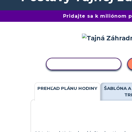
Pridajte sa k miliónom
KOPÍROVAŤ AKTIVITU
PREHĽAD PLÁNU HODINY
ŠABLÓNA A
TR