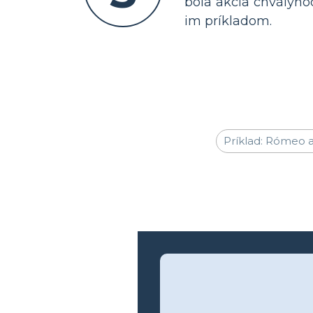
bola akcia chvályho
im príkladom.