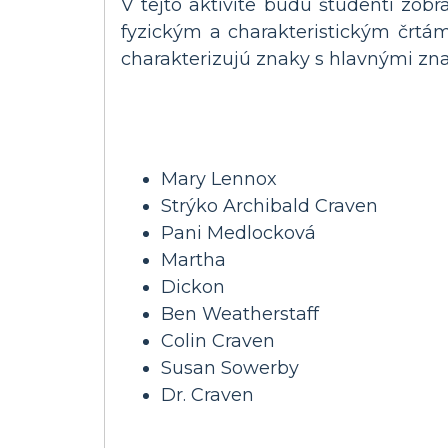
V tejto aktivite budú študenti zo
fyzickým a charakteristickým črtá
charakterizujú znaky s hlavnými znak
Mary Lennox
Strýko Archibald Craven
Pani Medlocková
Martha
Dickon
Ben Weatherstaff
Colin Craven
Susan Sowerby
Dr. Craven