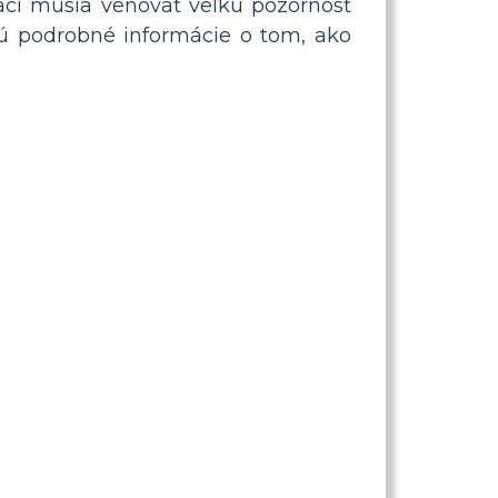
iaci musia venovať veľkú pozornosť
nú podrobné informácie o tom, ako