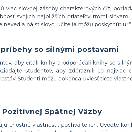
ú viac slovnej zásoby charakterových čŕt, požiada
nosť svojich najbližších priateľov tromi slovami.
e nevedia nájsť slovo, učitelia môžu poskytnúť urči
ríbehy so silnými postavami
tov, aby čítali knihy a odporúčali knihy so siln
Požiadajte študentov, aby zdôraznili čo najviac 
postáv. Študenti môžu dokonca uviesť tieto vlastnos
 Pozitívnej Spätnej Väzby
ujú cnostné vlastnosti, pochváľte ich. Uveďte ko