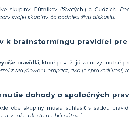
e skupiny: Pútnikov ('Svätých') a Cudzích.
Pod
ory svojej skupiny, čo podnieti živú diskusiu.
v k brainstormingu pravidiel pr
ypíše pravidlá
, ktoré považujú za nevyhnutné pr
ptmi z Mayflower Compact, ako je spravodlivosť, r
hnutie dohody o spoločných prav
 kde obe skupiny musia súhlasiť s sadou pravidi
 rovnako ako to urobili pútnici.