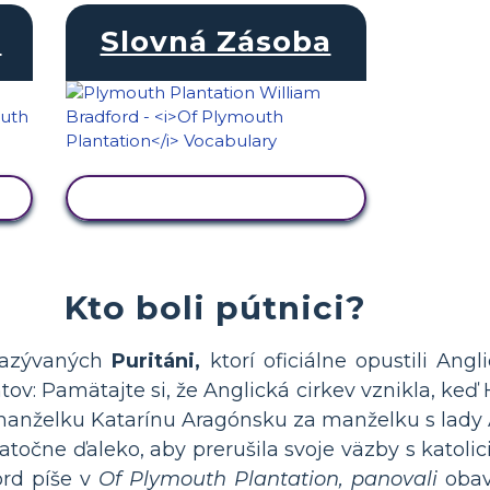
T
Slovná Zásoba
ZOBRAZIŤ AKTIVITU
Kto boli pútnici?
 nazývaných
Puritáni,
ktorí oficiálne opustili Angli
: Pamätajte si, že Anglická cirkev vznikla, keď 
manželku Katarínu Aragónsku za manželku s lady A
statočne ďaleko, aby prerušila svoje väzby s kato
ord píše v
Of Plymouth Plantation, panovali
obavy