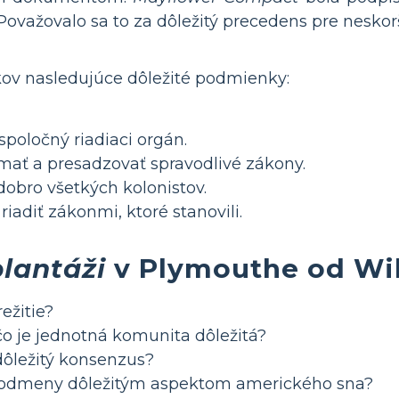
ovažovalo sa to za dôležitý precedens pre neskorš
kov nasledujúce dôležité podmienky:
spoločný riadiaci orgán.
mať a presadzovať spravodlivé zákony.
dobro všetkých kolonistov.
riadiť zákonmi, ktoré stanovili.
plantáži
v Plymouthe od Wil
ežitie?
o je jednotná komunita dôležitá?
 dôležitý konsenzus?
ať odmeny dôležitým aspektom amerického sna?