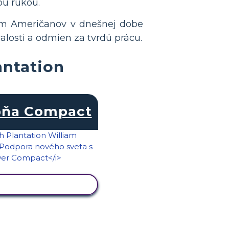
ou rukou.
iam Američanov v dnešnej dobe
rvalosti a odmien za tvrdú prácu.
antation
bňa Compact
RAZIŤ AKTIVITU