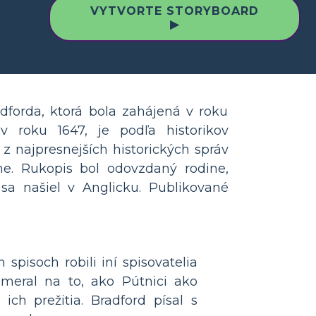
VYTVORTE STORYBOARD
▶
adforda, ktorá bola zahájená v roku
 roku 1647, je podľa historikov
z najpresnejších historických správ
he. Rukopis bol odovzdaný rodine,
sa našiel v Anglicku. Publikované
spisoch robili iní spisovatelia
meral na to, ako Pútnici ako
ch prežitia. Bradford písal s