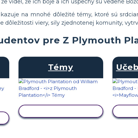
e videl, že ich boje a ich úspechy sú vedené Bož
ukazuje na mnohé dôležité témy, ktoré sú srdc
ne dôležitosti viery, sily zjednotenej komunity, vyt
tudentov pre Z Plymouth Pl
Témy
Uče
ZOBRAZIŤ AKTIVITU
ZOB