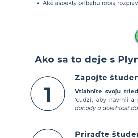
Aké aspekty príbehu robia rozprá
Ako sa to deje s P
Zapojte štude
1
Vtiahnite svoju trie
'cudzí', aby navrhli a
dohody a dôležitosť do
Priraďte štude