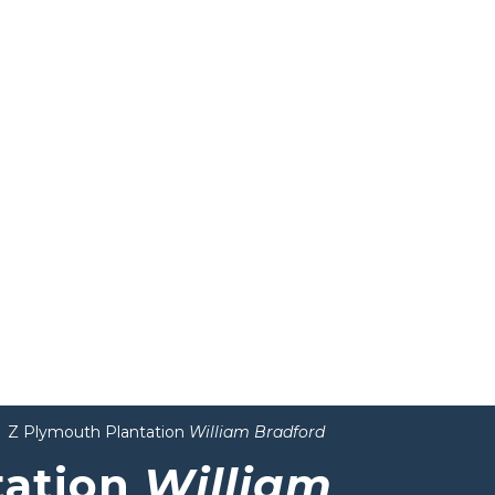
Z Plymouth Plantation
William Bradford
tation
William