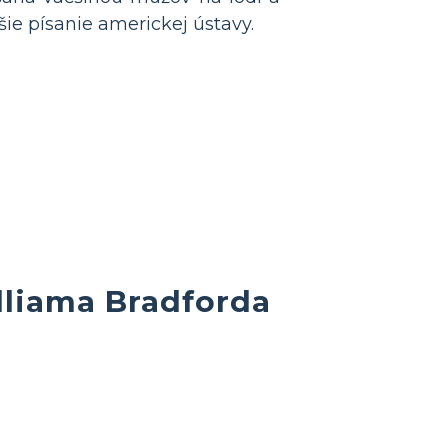
ie písanie americkej ústavy.
liama Bradforda