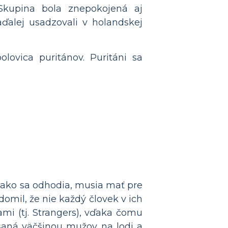
Skupina bola znepokojená aj
aďalej usadzovali v holandskej
olovica puritánov. Puritáni sa
, ako sa odhodia, musia mať pre
domil, že nie každý človek v ich
ami (tj. Strangers), vďaka čomu
aná väčšinou mužov na lodi a