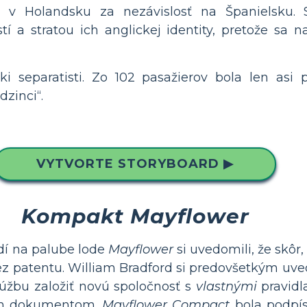
v Holandsku za nezávislosť na Španielsku. 
í a stratou ich anglickej identity, pretože sa n
ki separatisti. Zo 102 pasažierov bola len asi p
dzinci“.
VYTVORTE STORYBOARD ▶
Kompakt Mayflower
udí na palube lode
Mayflower
si uvedomili, že skôr
 bez patentu. William Bradford si predovšetkým uve
túžbu založiť novú spoločnosť s
vlastnými
pravidl
m dokumentom.
Mayflower Compact
bola podpís