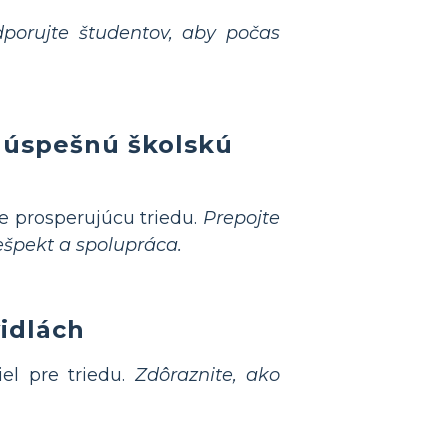
porujte študentov, aby počas
e úspešnú školskú
e prosperujúcu triedu.
Prepojte
ešpekt a spolupráca.
idlách
el pre triedu.
Zdôraznite, ako