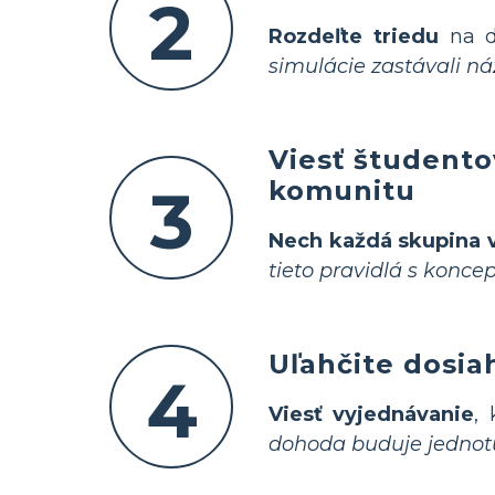
2
Rozdeľte triedu
na dv
simulácie zastávali náz
Viesť študento
komunitu
3
Nech každá skupina v
tieto pravidlá s konce
Uľahčite dosia
4
Viesť vyjednávanie
,
dohoda buduje jednotu,