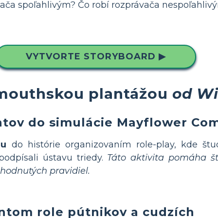
vača spoľahlivým? Čo robí rozprávača nespoľahliv
VYTVORTE STORYBOARD ▶
lymouthskou plantážou
od Wi
ntov do simulácie Mayflower Com
du
do histórie organizovaním role-play, kde štu
 podpísali ústavu triedy.
Táto aktivita pomáha 
hodnutých pravidiel.
ntom role pútnikov a cudzích