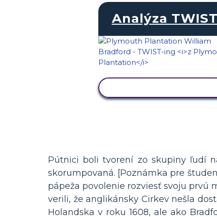
Analýza TWIS
ZOBRAZIŤ AKTIVITU
Pútnici boli tvorení zo skupiny ľudí
skorumpovaná. [Poznámka pre študentov
pápeža povolenie rozviesť svoju prvú 
verili, že anglikánsky Cirkev nešla do
Holandska v roku 1608, ale ako Bradf