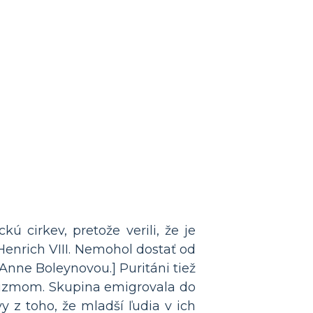
ckú cirkev, pretože verili, že je
Henrich VIII. Nemohol dostať od
nne Boleynovou.] Puritáni tiež
licizmom. Skupina emigrovala do
 z toho, že mladší ľudia v ich