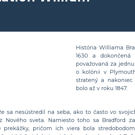
História Williama Br
1630 a dokončená v
považovaná za jednu 
o kolónii v Plymout
stratený a nakoniec 
bolo až v roku 1847.
e sa nesústredil na seba, ako to často vo svojich 
 z Nového sveta. Namiesto toho sa Bradford za
prekážky, pričom ich viera bola stredobodom i