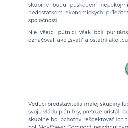
skupine budú poškodení nepokojmi 
nedostatkom ekonomických príležitost
spoločnosti.
Nie všetci pútnici však boli puritáns
označovali ako „svätí“ a ostatní ako „cu
Vedúci predstavitelia malej skupiny ľ
svoju vládu plán hry, pretože pristáli
skupine bol ochotný rešpektovať ich 
bol
Mayflower Compact
nevyhnutný