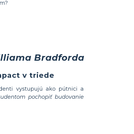
ým?
lliama Bradforda
pact v triede
denti vystupujú ako pútnici a
študentom pochopiť budovanie