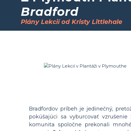
Bradford
Plány Lekcií od Kristy Littlehale
Bradfordov príbeh je jedinečný, pretož
pokúšajúci sa vyburcovať vzrušenie
komunita spoločne prekonali mnohé 