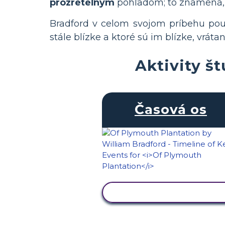
prozreteľným
pohľadom; to znamená, ž
Bradford v celom svojom príbehu po
stále blízke a ktoré sú im blízke, vráta
Aktivity š
Časová os
ZOBRAZIŤ AKTIVITU