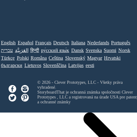
English
Español
Français
Deutsch
Italiana
Nederlands
Português
עברית
العَرَبِيَّة
हिन्दी
ру́сский язы́к
Dansk
Svenska
Suomi
Norsk
Türkçe
Polski
Româna
Ceština
Slovenský
Magyar
Hrvatski
български
Lietuvos
Slovenščina
Latvijas
eesti
© 2026 - Clever Prototypes, LLC - Všetky práva
vyhradené.
StoryboardThat je ochranná známka spoločnosti
Clever
Prototypes , LLC
a registrovaná na úrade USA pre patent
a ochranné známky