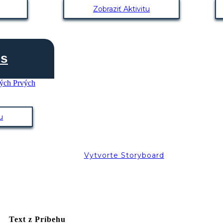
Zobraziť Aktivitu
is
u
Vytvorte Storyboard
Text z Príbehu