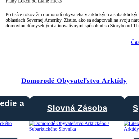
Plány Lekcií od Liane Hicks
Po tisíce rokov žili domorodí obyvatelia v arktických a subarktickýc
oblastiach Severnej Ameriky. Zistite, ako sa adaptovali na svoju ná
domovinu dômyselnými a inovatívnymi spôsobmi so Storyboard Th
Čít
Domorodé Obyvateľstvo Arktídy
edie a
Slovná Zásoba
S