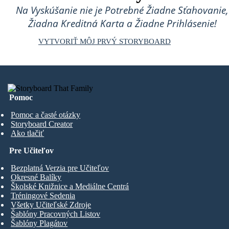
Na Vyskúšanie nie je Potrebné Žiadne Sťahovanie,
Žiadna Kreditná Karta a Žiadne Prihlásenie!
VYTVORIŤ MÔJ PRVÝ STORYBOARD
Pomoc
Pomoc a časté otázky
Storyboard Creator
Ako tlačiť
Pre Učiteľov
Bezplatná Verzia pre Učiteľov
Okresné Balíky
Školské Knižnice a Mediálne Centrá
Tréningové Sedenia
Všetky Učiteľské Zdroje
Šablóny Pracovných Listov
Šablóny Plagátov