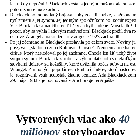
ich nikdy nepočuli! Blackjack zostal s jedným mužom, ale on sko
potom zomrel na skorbut.
Blackjack bol odhodlaný bojovať, aby zostali nažive, takže ona 
byť zmieril s jej synom. Jej jediným spoločníkom bol kocúr exped
Vic. Blackjack sa naučil chytiť líšky a chytiť tulene. Musela tiež 
pozor, aby sa vyhla ľadovým medveďom! Blackjack prežil dva r
ostrove Wrangel a nakoniec ho v auguste 1923 zachránili.
Po jej záchrane sa Blackjack preslávila po celom svete. Noviny ju
prezývali „skutočná žena Robinson Crusoe“. Neocenila mediálny
cirkus, ktorý nasledoval po jej záchrane. Chcela len žiť tichý živo
svojím synom. Blackjack zarobila z výletu plat spolu s niekoľkým
stovkami dolárov za kožušiny, ktoré uväznila počas pobytu na os
Wrangel. Z mnohých populárnych kníh a článkov, ktoré nasledova
jej rozprávaní, však nedostala žiadne peniaze. Ada Blackjack zom
29. mája 1983 a je pochovaná v Anchorage na Aljaške.
Vytvorených viac ako
40
miliónov
storyboardov