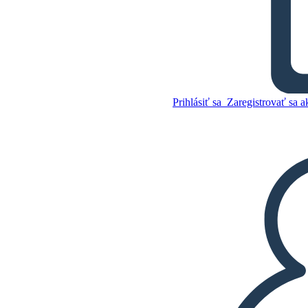
Ada Blackjack, Inupiat,
Preživší
Prihlásiť sa
Zaregistrovať sa a
Skopírujte tento Storyboard
VYTVORIŤ STORYBOARD
PREHRAŤ PREZENTÁCIU
ČÍTAJ MI