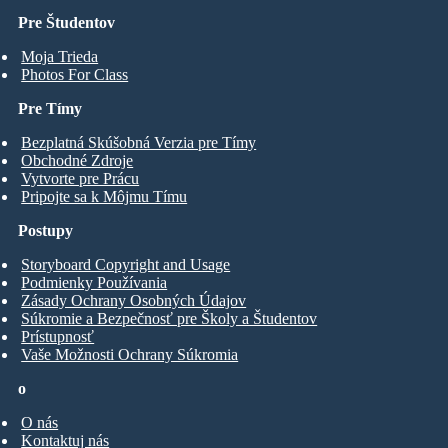
Pre Študentov
Moja Trieda
Photos For Class
Pre Tímy
Bezplatná Skúšobná Verzia pre Tímy
Obchodné Zdroje
Vytvorte pre Prácu
Pripojte sa k Môjmu Tímu
Postupy
Storyboard Copyright and Usage
Podmienky Používania
Zásady Ochrany Osobných Údajov
Súkromie a Bezpečnosť pre Školy a Študentov
Prístupnosť
Vaše Možnosti Ochrany Súkromia
o
O nás
Kontaktuj nás