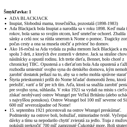
Šmykľavka: 1
ADA BLACKJACK
Inupiat, Slobodná mama, trosečníčka, pozostalá (1898-1983)
Ada Blackjack bola Inupiat a narodila sa v roku 1898. Keď mala 
rokov, bola sama so svojím otcom, keď smrteľne ochorel. Zbalila
sánky a celú noc sa rútila smerom k Nome o pomoc. Tragicky zo
počas cesty a ona sa musela otočiť a priviesť ho domov.
Ako 16-ročná sa Ada vydala za psíka menom Jack Blackjack a ma
spolu 3 deti, z ktorých dve zomreli v detstve. Jack sa strašne chov
násilnícky a opustil rodinu. Ich tretie dieťa, Bennet, bolo choré z
chronickej TBC. Opustená a s dieťaťom bola Ada opustená a ťaž
rozhodla umiestniť svojho syna do detského domova, kým nemoh
zarobiť dostatok peňazí na to, aby sa o neho mohla správne starať
Štyria prieskumníci prišli do Nome hľadať domorodú ženu, ktorá
preložiť, variť a šiť pre ich tím. Aďa, ktorá sa snažila zarobiť pen
pre svojho syna, súhlasila. V roku 1921 sa vydali na misiu s cieľ
získať neobývaný ostrov Wrangel pre Veľkú Britániu (alebo uch
s najvyššou ponukou). Ostrov Wrangel bol 100 míľ severne od Sib
600 míľ severozápadne od Nome!
15. septembra 1921 pricestovali na ostrov Wrangel preskúmať.
Podmienky na ostrove boli, bohužiaľ, mimoriadne tvrdé. Vyčerpal
dávky a tímu sa nepodarilo chytiť zvieratá za jedlo. Traja z mužov
pokúsili prekročiť 700 míľ zamrznuté Čukotské more. Boli straten