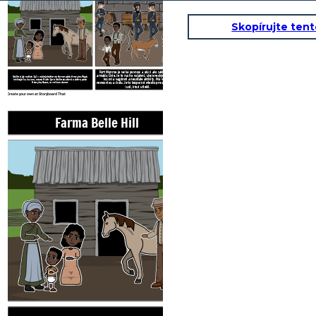
Skopírujte ten
Fort Monroe je veľká pevnosť a slúži ako základňa pre
armádu Únie. Je to ruch s vojakmi, utečeneckými otrokmi,
Callie a jej rodina žijú v malej chatke na farme pána Henryho. Papa
koňmi a vagónmi a neustále aktivity. Má vlastnú
inklinuje ku koňom, mama Ruth šije a Callie sa stará o dcéru pána
Henryho, Suse, vo veľkom dome.
nemocnicu a školu. Je to bezpečné miesto pre zotročených
ľudí, ktorí utiekli.
Create your own at Storyboard That
Farma Belle Hill
Fort Monroe
Fort Monroe je veľká pevnosť a slúži a