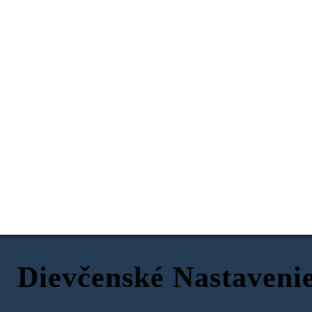
Dievčenské Nastavenie
Farma Belle Hill
Fort Monroe