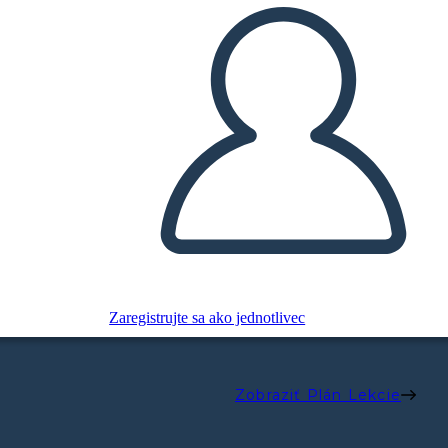
Zaregistrujte sa ako jednotlivec
Zobraziť Plán Lekcie