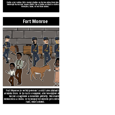
armádu Únie. Je to ruch s vojakmi, uteč
Callie a jej rodina žijú v malej chatke na farme pána Henryho. Papa
koňmi a vagónmi a neustále aktivity
inklinuje ku koňom, mama Ruth šije a Callie sa stará o dcéru pána
Henryho, Suse, vo veľkom dome.
nemocnicu a školu. Je to bezpečné miest
ľudí, ktorí utiekli.
Create your own at Storyboard That
Fort Monroe
Fort Monroe je veľká pevnosť a slúži ako základňa pre
armádu Únie. Je to ruch s vojakmi, utečeneckými otrokmi,
koňmi a vagónmi a neustále aktivity. Má vlastnú
nemocnicu a školu. Je to bezpečné miesto pre zotročených
ľudí, ktorí utiekli.