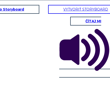
to Storyboard
VYTVORIŤ STORYBOARD
ČÍTAJ MI
ko základňa pre