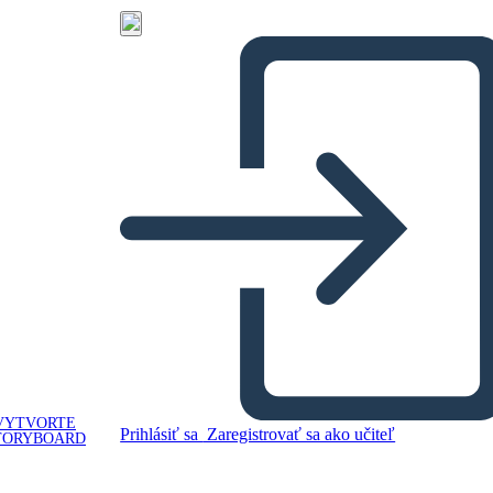
VYTVORTE
Prihlásiť sa
Zaregistrovať sa ako učiteľ
TORYBOARD