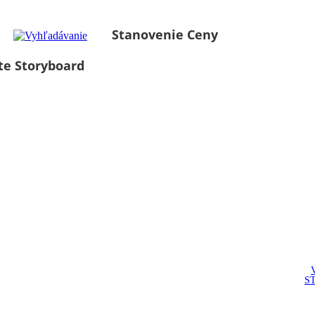
Stanovenie Ceny
te Storyboard
S