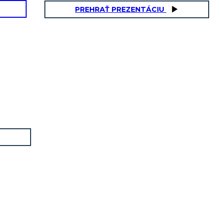
PREHRAŤ PREZENTÁCIU