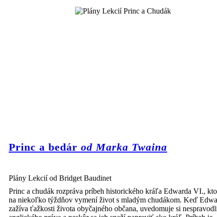
Princ a bedár
od Marka Twaina
Plány Lekcií od Bridget Baudinet
Princ a chudák rozpráva príbeh historického kráľa Edwarda VI., kto
na niekoľko týždňov vymení život s mladým chudákom. Keď Edwa
zažíva ťažkosti života obyčajného občana, uvedomuje si nespravodli