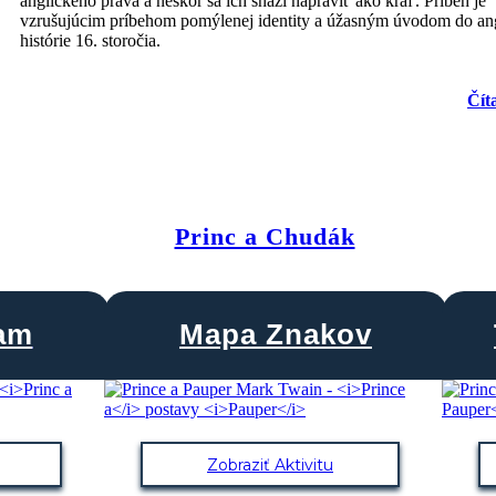
anglického práva a neskôr sa ich snaží napraviť ako kráľ. Príbeh je
vzrušujúcim príbehom pomýlenej identity a úžasným úvodom do ang
histórie 16. storočia.
Čít
Princ a Chudák
ram
Mapa Znakov
Zobraziť Aktivitu