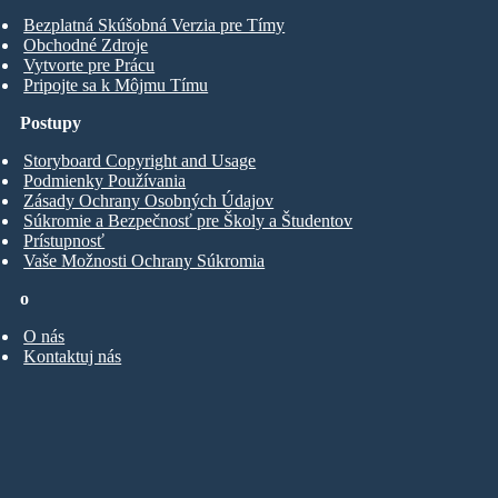
Bezplatná Skúšobná Verzia pre Tímy
Obchodné Zdroje
Vytvorte pre Prácu
Pripojte sa k Môjmu Tímu
Postupy
Storyboard Copyright and Usage
Podmienky Používania
Zásady Ochrany Osobných Údajov
Súkromie a Bezpečnosť pre Školy a Študentov
Prístupnosť
Vaše Možnosti Ochrany Súkromia
o
O nás
Kontaktuj nás