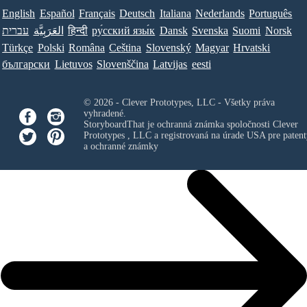
English
Español
Français
Deutsch
Italiana
Nederlands
Português
עברית
العَرَبِيَّة
हिन्दी
ру́сский язы́к
Dansk
Svenska
Suomi
Norsk
Türkçe
Polski
Româna
Ceština
Slovenský
Magyar
Hrvatski
български
Lietuvos
Slovenščina
Latvijas
eesti
© 2026 - Clever Prototypes, LLC - Všetky práva
vyhradené.
StoryboardThat je ochranná známka spoločnosti
Clever
Prototypes , LLC
a registrovaná na úrade USA pre patent
a ochranné známky