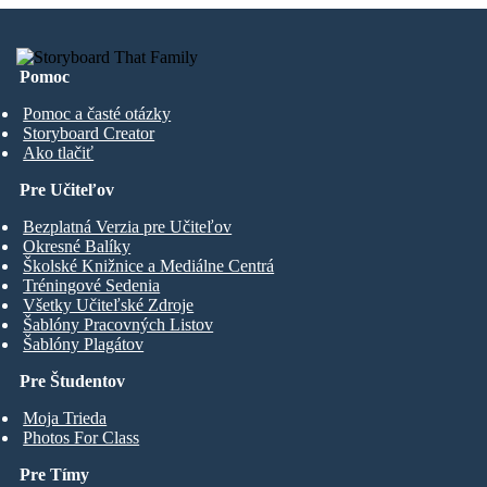
Pomoc
Pomoc a časté otázky
Storyboard Creator
Ako tlačiť
Pre Učiteľov
Bezplatná Verzia pre Učiteľov
Okresné Balíky
Školské Knižnice a Mediálne Centrá
Tréningové Sedenia
Všetky Učiteľské Zdroje
Šablóny Pracovných Listov
Šablóny Plagátov
Pre Študentov
Moja Trieda
Photos For Class
Pre Tímy