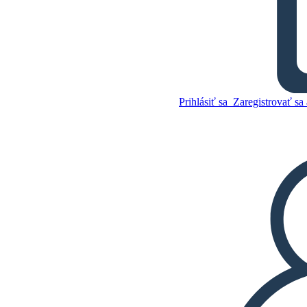
Kníh a Princezná Mapa
Znakov
Prihlásiť sa
Zaregistrovať sa 
Skopírujte tento
Storyboard
VYTVORIŤ STORYBOARD
Skopírujte tento
Storyboard
VYTVORIŤ STORYBOARD
PREHRAŤ PREZENTÁCIU
ČÍTAJ MI